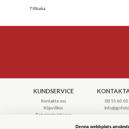
Tillbaka
KUNDSERVICE
KONTAKTA
Kontakta oss
08 55 60 60
Köpvillkor
info@gofoto
Returinstruktioner
Att välja kikare
Org.nr: 55621
Denna webbplats använde
Reparationer & Service