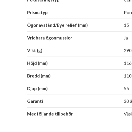
Prismatyp
Por
Ögonavstånd/Eye relief (mm)
15
Vridbara ögonmusslor
Ja
Vikt (g)
290
Höjd (mm)
116
Bredd (mm)
110
Djup (mm)
55
Garanti
30 å
Medföljande tillbehör
Väsk