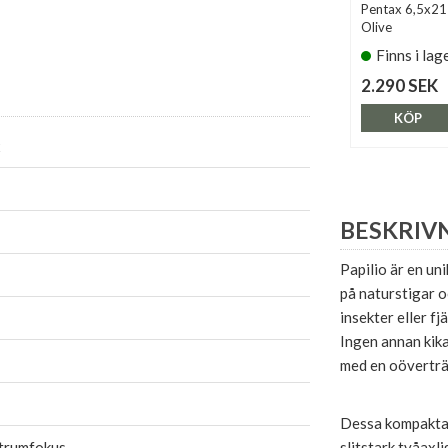
Pentax 6,5x21 
Olive
Finns i lag
2.290 SEK
KÖP
x
BESKRIV
Papilio är en un
på naturstigar o
insekter eller fj
Ingen annan kika
med en oöverträ
Dessa kompakta 
trumfokus
slitstark tvåaxl