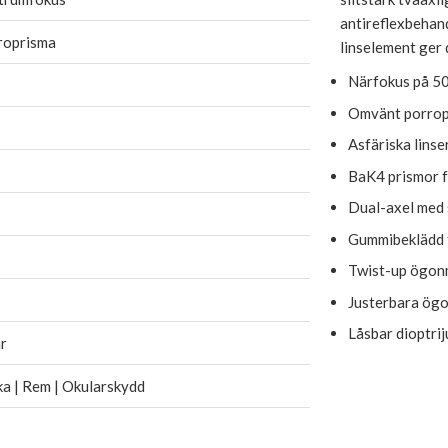
antireflexbehand
roprisma
linselement ger d
Närfokus på 5
Omvänt porrop
Asfäriska linse
BaK4 prismor f
Dual-axel med 
Gummibeklädd 
Twist-up ögon
Justerbara ögo
Låsbar dioptrij
r
a | Rem | Okularskydd