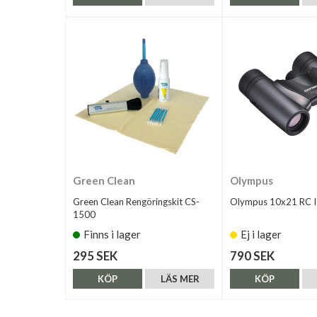
Green Clean
Olympus
Green Clean Rengöringskit CS-
Olympus 10x21 RC I
1500
Finns i lager
Ej i lager
295 SEK
790 SEK
KÖP
LÄS MER
KÖP