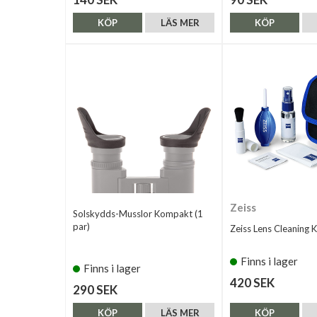
KÖP
LÄS MER
KÖP
Zeiss
Solskydds-Musslor Kompakt (1
par)
Zeiss Lens Cleaning K
Finns i lager
Finns i lager
420 SEK
290 SEK
KÖP
LÄS MER
KÖP