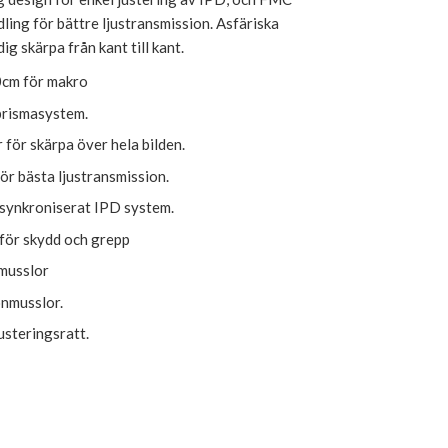
ling för bättre ljustransmission. Asfäriska
ig skärpa från kant till kant.
0cm för makro
rismasystem.
r för skärpa över hela bilden.
ör bästa ljustransmission.
synkroniserat IPD system.
för skydd och grepp
musslor
nmusslor.
usteringsratt.