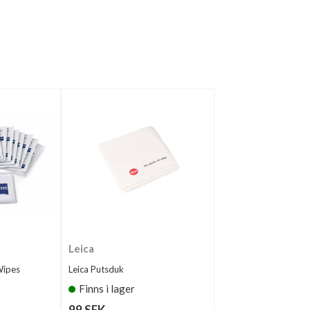
Leica
Wipes
Leica Putsduk
Finns i lager
99 SEK