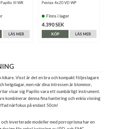
Papilio III WR
Pentax 4x20 VD WP
Swarovski 7
Glacier Blue
er
Finns i lager
Finns i 
4.390 SEK
5.400 SE
LÄS MER
KÖP
LÄS MER
KÖP
NING
ik kikare. Visst är det en bra och kompakt följeslagare
ch helgdagar, men när dina intressen är blommor,
ärilar visar sig Papilio vara ett oumbärligt instrument.
re kombinerar denna fina hantering och enkla visning
ffad närfokus på endast 50cm!
och inverterade modeller med porroprisma har en
ig design för enkel justering av IPD, och FMC