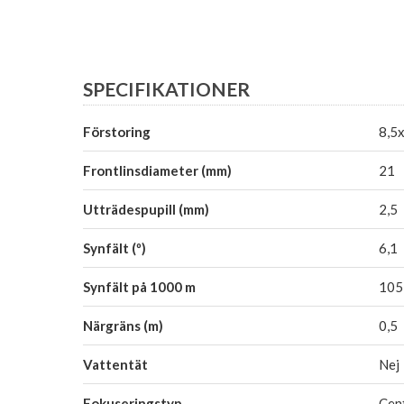
SPECIFIKATIONER
Förstoring
8,5
Frontlinsdiameter (mm)
21
Utträdespupill (mm)
2,5
Synfält (º)
6,1
Synfält på 1000 m
105
Närgräns (m)
0,5
Vattentät
Nej
Fokuseringstyp
Cen