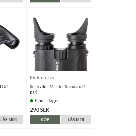
Fieldoptics
I Grå
Solskydds-Musslor Standard (1
par)
Finns i lager
290 SEK
LÄS MER
KÖP
LÄS MER