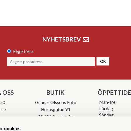
NYHETSBREV
Registrera
OK
 OSS
BUTIK
ÖPPETTID
Mån-fre
 50
Gunnar Olssons Foto
Lördag
.se
Hornsgatan 91
Söndag
117 26 Stockholm
Avvikande öpp
3-0137
r cookies