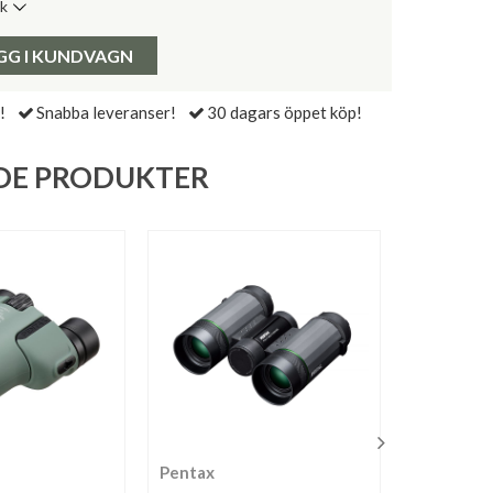
ik
de senaste 30 dagarna:
Pris:
GG I KUNDVAGN
!
Snabba leveranser!
30 dagars öppet köp!
DE PRODUKTER
Pentax
Swarovski