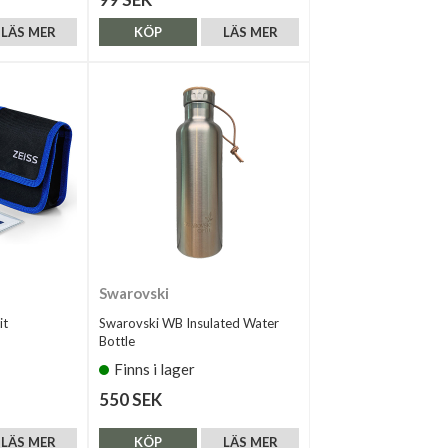
LÄS MER
KÖP
LÄS MER
Swarovski
it
Swarovski WB Insulated Water
Bottle
Finns i lager
550 SEK
LÄS MER
KÖP
LÄS MER