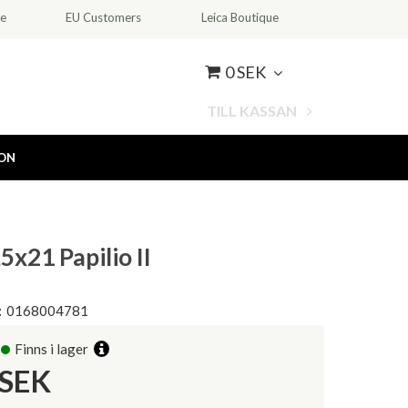
ce
EU Customers
Leica Boutique
0 SEK
TILL KASSAN
ION
5x21 Papilio II
:
0168004781
Finns i lager
SEK