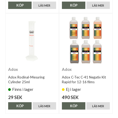
KÖP
KÖP
LÄS MER
LÄS MER
Adox
Adox
Adox Rodinal-Mesuring
Adox C-Tec C-41 Negativ Kit
Cylinder 25ml
Rapid for 12-16 films
Finns i lager
Ej i lager
29 SEK
490 SEK
KÖP
KÖP
LÄS MER
LÄS MER