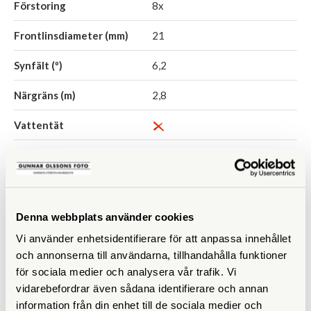
Förstoring
8x
Frontlinsdiameter (mm)
21
Synfält (º)
6,2
Närgräns (m)
2,8
Vattentät
Vikt (g)
210
Mått (mm)
83 x 87
Garanti
30 år
Denna webbplats använder cookies
Vi använder enhetsidentifierare för att anpassa innehållet
och annonserna till användarna, tillhandahålla funktioner
för sociala medier och analysera vår trafik. Vi
TILLBEHÖR
vidarebefordrar även sådana identifierare och annan
information från din enhet till de sociala medier och