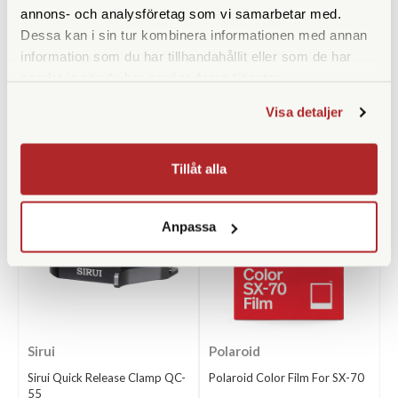
Leica Putsduk
99 SEK
annons- och analysföretag som vi samarbetar med.
Dessa kan i sin tur kombinera informationen med annan
information som du har tillhandahållit eller som de har
samlat in när du har använt deras tjänster.
Visa detaljer
ANDRA KÖPTE ÄVEN
Tillåt alla
Anpassa
Sirui
Polaroid
Sirui Quick Release Clamp QC-
Polaroid Color Film For SX-70
55