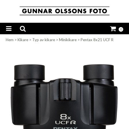
0
Hem
>
Kikare
>
Typ av kikare
>
Minikikare
>
Pentax 8x21 UCF R