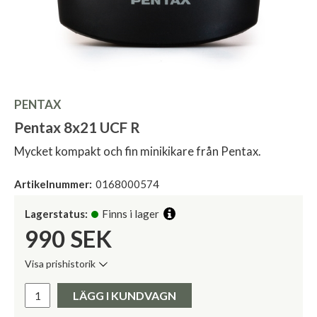
PENTAX
Pentax 8x21 UCF R
Mycket kompakt och fin minikikare från Pentax.
Artikelnummer:
0168000574
Lagerstatus:
Finns i lager
990
SEK
Visa prishistorik
Lägsta pris de senaste 30 dagarna:
Pris:
LÄGG I KUNDVAGN