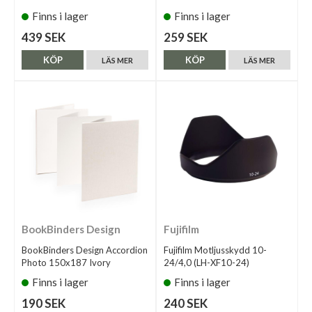
Finns i lager
Finns i lager
439 SEK
259 SEK
KÖP
KÖP
LÄS MER
LÄS MER
BookBinders Design
Fujifilm
BookBinders Design Accordion
Fujifilm Motljusskydd 10-
Photo 150x187 Ivory
24/4,0 (LH-XF10-24)
Finns i lager
Finns i lager
190 SEK
240 SEK