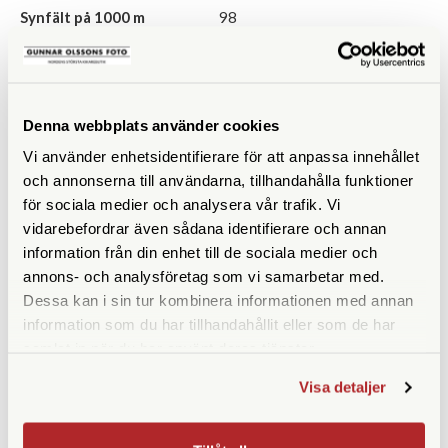
Synfält på 1000 m
98
Närgräns (m)
3
Vattentät
Ja
Denna webbplats använder cookies
Fokuseringstyp
Centrumfokus
Vi använder enhetsidentifierare för att anpassa innehållet
och annonserna till användarna, tillhandahålla funktioner
Prismatyp
Takkant
för sociala medier och analysera vår trafik. Vi
vidarebefordrar även sådana identifierare och annan
Ögonavstånd/Eye relief
18
information från din enhet till de sociala medier och
(mm)
annons- och analysföretag som vi samarbetar med.
Vridbara ögonmusslor
Ja
Dessa kan i sin tur kombinera informationen med annan
information som du har tillhandahållit eller som de har
Vikt (g)
365
samlat in när du har använt deras tjänster.
Höjd (mm)
117
Visa detaljer
Bredd (mm)
115