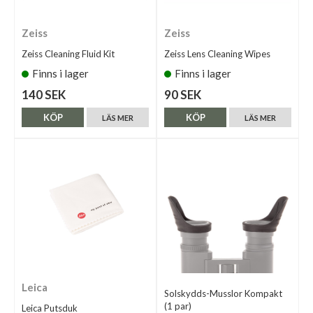
Zeiss
Zeiss
Zeiss Cleaning Fluid Kit
Zeiss Lens Cleaning Wipes
Finns i lager
Finns i lager
140 SEK
90 SEK
KÖP
KÖP
LÄS MER
LÄS MER
Leica
Solskydds-Musslor Kompakt
(1 par)
Leica Putsduk