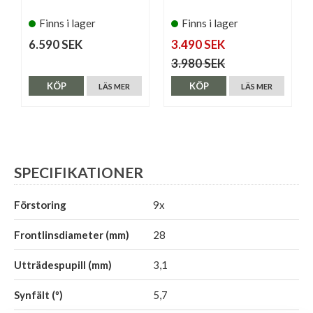
Finns i lager
Finns i lager
6.590 SEK
3.490 SEK
3.980 SEK
KÖP
KÖP
LÄS MER
LÄS MER
SPECIFIKATIONER
Förstoring
9x
Frontlinsdiameter (mm)
28
Utträdespupill (mm)
3,1
Synfält (º)
5,7