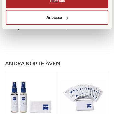
Tillåt alla
Djup (mm)
44
Garanti
30 år
Anpassa
Medföljande tillbehör
Väska | Rem
ANDRA KÖPTE ÄVEN