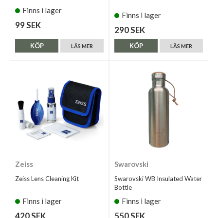
Finns i lager
Finns i lager
99 SEK
290 SEK
KÖP
KÖP
LÄS MER
LÄS MER
Zeiss
Swarovski
Zeiss Lens Cleaning Kit
Swarovski WB Insulated Water
Bottle
Finns i lager
Finns i lager
420 SEK
550 SEK