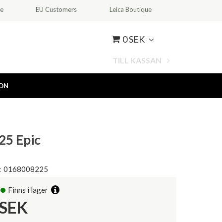
ce
EU Customers
Leica Boutique
0 SEK
TILL KASSAN
ION
25 Epic
:
0168008225
Finns i lager
SEK