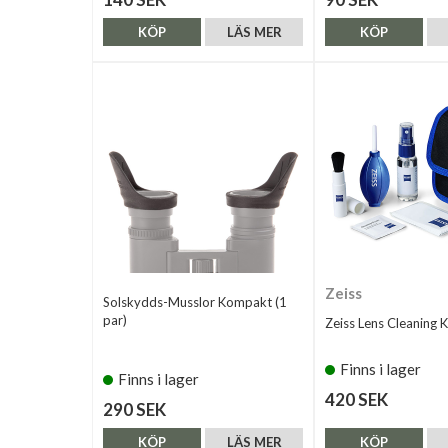
KÖP
LÄS MER
KÖP
Zeiss
Solskydds-Musslor Kompakt (1
par)
Zeiss Lens Cleaning K
Finns i lager
Finns i lager
420 SEK
290 SEK
KÖP
LÄS MER
KÖP