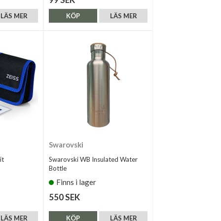
LÄS MER
KÖP
LÄS MER
Swarovski
it
Swarovski WB Insulated Water
Bottle
Finns i lager
550 SEK
LÄS MER
KÖP
LÄS MER