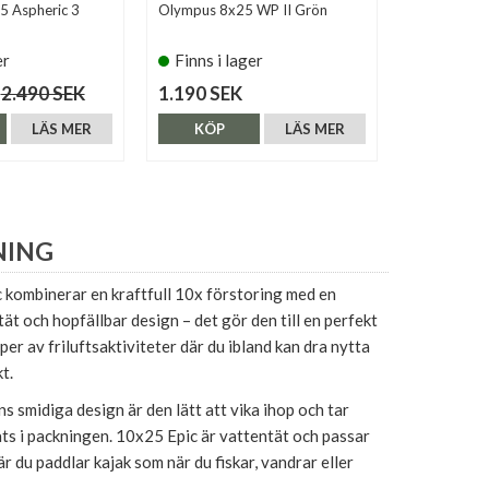
5 Aspheric 3
Olympus 8x25 WP II Grön
Nikon 10x25
er
Finns i lager
Finns i 
2.490 SEK
1.190 SEK
1.390 SE
LÄS MER
KÖP
LÄS MER
KÖP
NING
 kombinerar en kraftfull 10x förstoring med en
ät och hopfällbar design – det gör den till en perfekt
yper av friluftsaktiviteter där du ibland kan dra nytta
t.
ns smidiga design är den lätt att vika ihop och tar
ts i packningen. 10x25 Epic är vattentät och passar
är du paddlar kajak som när du fiskar, vandrar eller