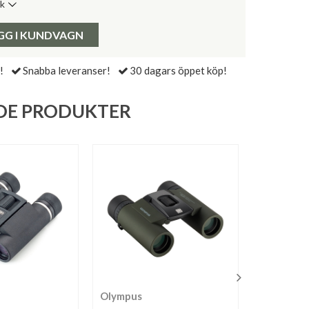
ik
de senaste 30 dagarna:
Pris:
GG I KUNDVAGN
!
Snabba leveranser!
30 dagars öppet köp!
DE PRODUKTER
Olympus
Nikon