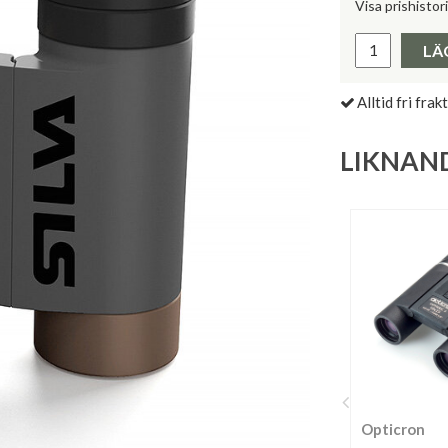
Visa prishistor
Lägsta pris 
LÄ
Alltid fri frakt
LIKNAN
Opticron