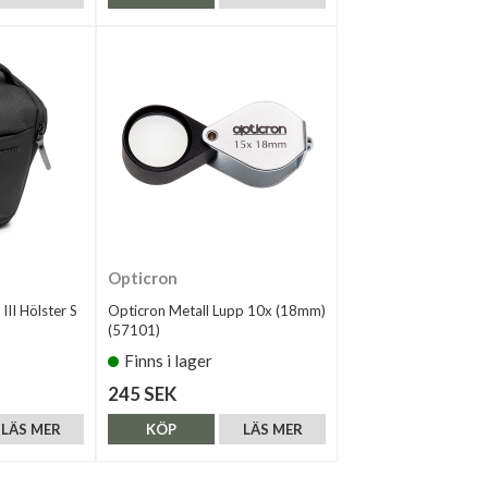
Opticron
II Hölster S
Opticron Metall Lupp 10x (18mm)
(57101)
Finns i lager
245 SEK
LÄS MER
KÖP
LÄS MER