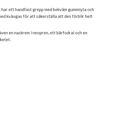
c har ett handfast grepp med bekväm gummiyta och
med kvävgas för att säkerställa att den förblir helt
 även en nackrem i neopren, ett bärfodral och en
ketet.