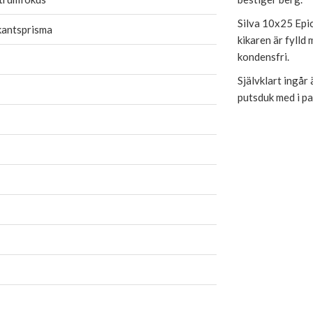
Silva 10x25 Epi
kantsprisma
kikaren är fylld 
kondensfri.
Självklart ingår
putsduk med i pa