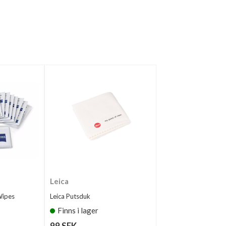
Leica
Wipes
Leica Putsduk
Finns i lager
99 SEK