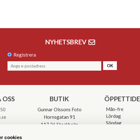
NYHETSBREV
Registrera
OK
 OSS
BUTIK
ÖPPETTID
Mån-fre
 50
Gunnar Olssons Foto
Lördag
.se
Hornsgatan 91
Söndag
117 26 Stockholm
Avvikande öpp
3-0137
r cookies