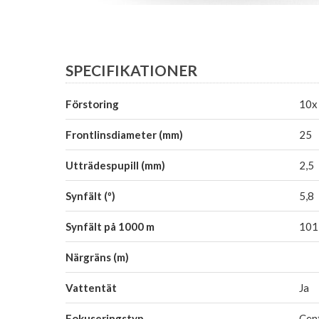
SPECIFIKATIONER
Förstoring
10x
Frontlinsdiameter (mm)
25
Utträdespupill (mm)
2,5
Synfält (º)
5,8
Synfält på 1000 m
101
Närgräns (m)
Vattentät
Ja
Fokuseringstyp
Cen