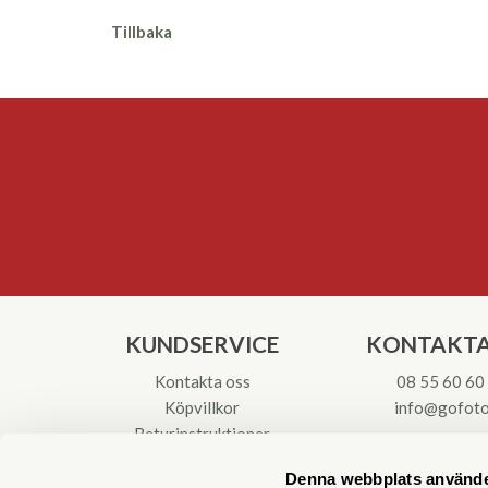
Tillbaka
KUNDSERVICE
KONTAKTA
Kontakta oss
08 55 60 60
Köpvillkor
info@gofoto
Returinstruktioner
Att välja kikare
Org.nr: 55621
Denna webbplats använde
Reparationer & Service