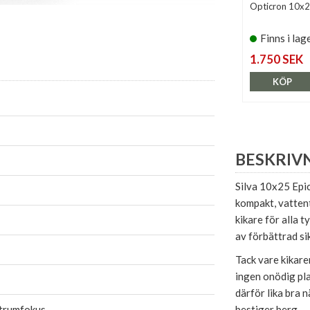
Opticron 10x2
Finns i lag
1.750 SEK
KÖP
BESKRIV
Silva 10x25 Epic
kompakt, vattent
kikare för alla t
av förbättrad sik
Tack vare kikare
ingen onödig pla
därför lika bra n
trumfokus
bestiger berg.