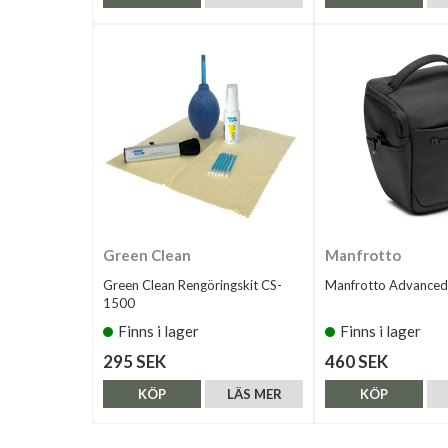
Green Clean
Manfrotto
Green Clean Rengöringskit CS-
Manfrotto Advanced I
1500
Finns i lager
Finns i lager
295 SEK
460 SEK
KÖP
LÄS MER
KÖP