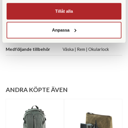
Tillåt alla
Bredd (mm)
98
Djup (mm)
46
Anpassa
Garanti
10 år
Medföljande tillbehör
Väska | Rem | Okularlock
ANDRA KÖPTE ÄVEN