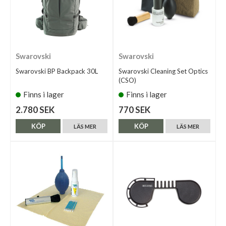
Swarovski
Swarovski
Swarovski BP Backpack 30L
Swarovski Cleaning Set Optics
(CSO)
Finns i lager
Finns i lager
2.780 SEK
770 SEK
KÖP
KÖP
LÄS MER
LÄS MER