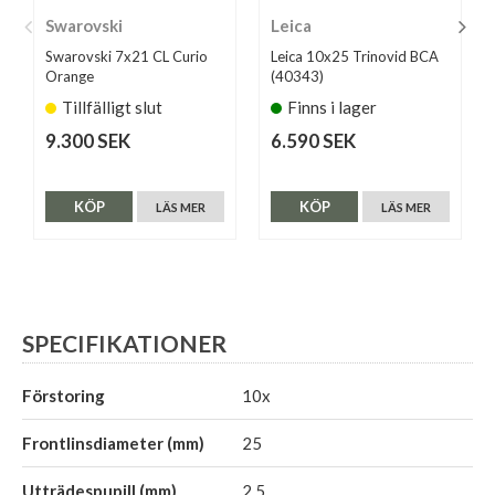
Swarovski
Leica
Swarovski 7x21 CL Curio
Leica 10x25 Trinovid BCA
Orange
(40343)
Tillfälligt slut
Finns i lager
9.300 SEK
6.590 SEK
KÖP
KÖP
LÄS MER
LÄS MER
SPECIFIKATIONER
Förstoring
10x
Frontlinsdiameter (mm)
25
Utträdespupill (mm)
2,5