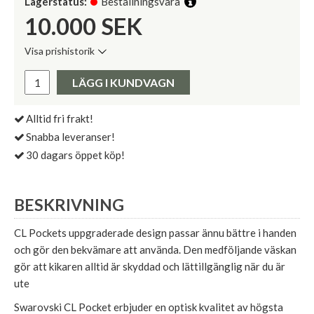
Lagerstatus:
Beställningsvara
10.000
SEK
Visa prishistorik
Lägsta pris de senaste 30 dagarna:
Pris:
LÄGG I KUNDVAGN
Alltid fri frakt!
Snabba leveranser!
30 dagars öppet köp!
BESKRIVNING
CL Pockets uppgraderade design passar ännu bättre i handen
och gör den bekvämare att använda. Den medföljande väskan
gör att kikaren alltid är skyddad och lättillgänglig när du är
ute
Swarovski CL Pocket erbjuder en optisk kvalitet av högsta