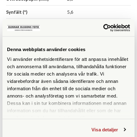
Synfält (º)
5,6
Synfält på 1000 m
98
Närgräns (m)
2,5
Denna webbplats använder cookies
Vattentät
Ja
Vi använder enhetsidentifierare för att anpassa innehållet
Fokuseringstyp
Centrumfokus
och annonserna till användarna, tillhandahålla funktioner
för sociala medier och analysera vår trafik. Vi
Prismatyp
Takkant
vidarebefordrar även sådana identifierare och annan
information från din enhet till de sociala medier och
Ögonavstånd/Eye relief
17
annons- och analysföretag som vi samarbetar med.
(mm)
Dessa kan i sin tur kombinera informationen med annan
information som du har tillhandahållit eller som de har
Vridbara ögonmusslor
Ja
samlat in när du har använt deras tjänster.
Vikt (g)
350
Visa detaljer
Höjd (mm)
110