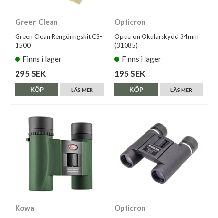
Green Clean
Opticron
Green Clean Rengöringskit CS-
Opticron Okularskydd 34mm
1500
(31085)
Finns i lager
Finns i lager
295 SEK
195 SEK
KÖP
KÖP
LÄS MER
LÄS MER
Kowa
Opticron