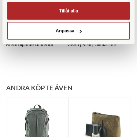
Bredd (mm)
98
Tillåt alla
Djup (mm)
46
Anpassa
Garanti
10 år
Medföljande tillbehör
Väska | Rem | Okularlock
ANDRA KÖPTE ÄVEN