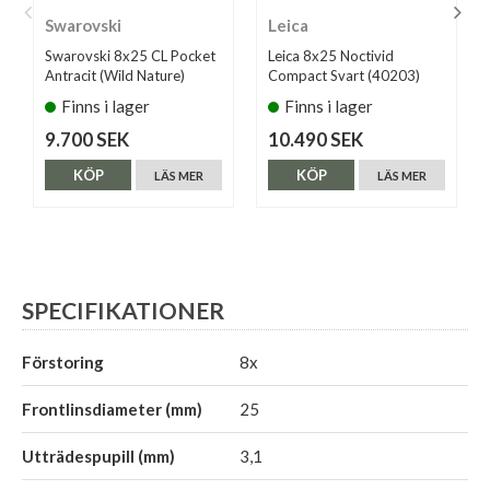
Swarovski
Leica
Swarovski 8x25 CL Pocket
Leica 8x25 Noctivid
Antracit (Wild Nature)
Compact Svart (40203)
Finns i lager
Finns i lager
9.700 SEK
10.490 SEK
KÖP
KÖP
LÄS MER
LÄS MER
SPECIFIKATIONER
Förstoring
8x
Frontlinsdiameter (mm)
25
Utträdespupill (mm)
3,1