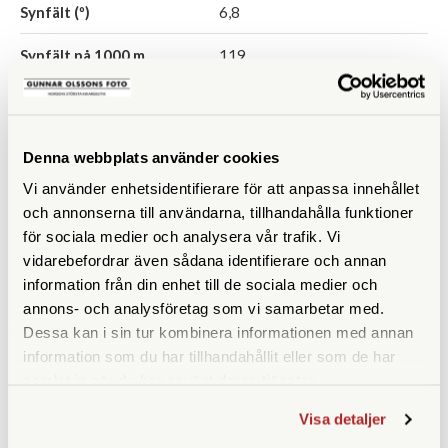
Synfält (º)
6,8
Synfält på 1000 m
119
Närgräns (m)
2,5
Vattentät
Ja
Denna webbplats använder cookies
Fokuseringstyp
Centrumfokus
Vi använder enhetsidentifierare för att anpassa innehållet
och annonserna till användarna, tillhandahålla funktioner
Prismatyp
Takkant
för sociala medier och analysera vår trafik. Vi
vidarebefordrar även sådana identifierare och annan
Ögonavstånd/Eye relief
17
information från din enhet till de sociala medier och
(mm)
annons- och analysföretag som vi samarbetar med.
Dessa kan i sin tur kombinera informationen med annan
Vridbara ögonmusslor
Ja
information som du har tillhandahållit eller som de har
Vikt (g)
345
samlat in när du har använt deras tjänster.
Visa detaljer
Höjd (mm)
110