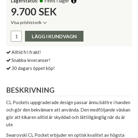
Lagerstatus:
Finns i lager
9.700
SEK
Visa prishistorik
Lägsta pris de senaste 30 dagarna:
Pris:
LÄGG I KUNDVAGN
Alltid fri frakt!
Snabba leveranser!
30 dagars öppet köp!
BESKRIVNING
CL Pockets uppgraderade design passar ännu bättre i handen
och gör den bekvämare att använda. Den medföljande väskan
gör att kikaren alltid är skyddad och lättillgänglig när du är
ute
Swarovski CL Pocket erbjuder en optisk kvalitet av högsta