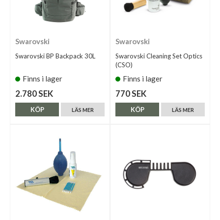
Swarovski
Swarovski
Swarovski BP Backpack 30L
Swarovski Cleaning Set Optics
(CSO)
Finns i lager
Finns i lager
2.780 SEK
770 SEK
KÖP
KÖP
LÄS MER
LÄS MER