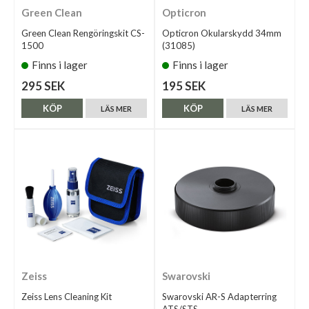
Green Clean
Opticron
Green Clean Rengöringskit CS-
Opticron Okularskydd 34mm
1500
(31085)
Finns i lager
Finns i lager
295 SEK
195 SEK
KÖP
KÖP
LÄS MER
LÄS MER
Zeiss
Swarovski
Zeiss Lens Cleaning Kit
Swarovski AR-S Adapterring