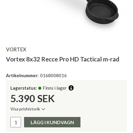
VORTEX
Vortex 8x32 Recce Pro HD Tactical m-rad
Artikelnummer:
0168008016
Lagerstatus:
Finns i lager
5.390
SEK
Visa prishistorik
Lägsta pris de senaste 30 dagarna:
Pris:
LÄGG I KUNDVAGN