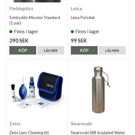
Fieldoptics
Leica
Solskydds-Musslor Standard
Leica Putsduk
(1 par)
Finns i lager
Finns i lager
290 SEK
99 SEK
KÖP
KÖP
LÄS MER
LÄS MER
Zeiss
Swarovski
Zeiss Lens Cleaning Kit
Swarovski WB Insulated Water