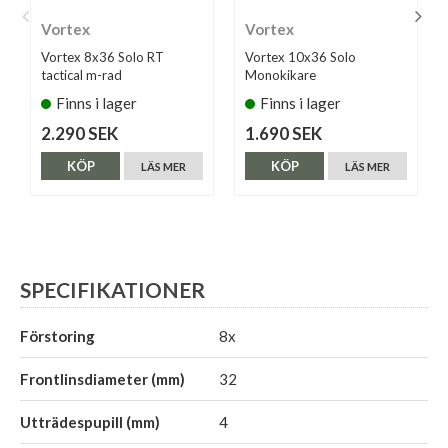
Vortex
Vortex
Vortex 8x36 Solo RT
Vortex 10x36 Solo
tactical m-rad
Monokikare
Finns i lager
Finns i lager
2.290 SEK
1.690 SEK
KÖP
KÖP
LÄS MER
LÄS MER
SPECIFIKATIONER
Förstoring
8x
Frontlinsdiameter (mm)
32
Utträdespupill (mm)
4