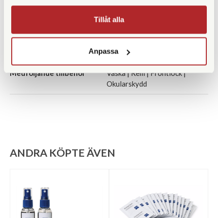
Bredd (mm)
50
Tillåt alla
Djup (mm)
Anpassa
Garanti
Livstid
Medföljande tillbehör
Väska | Rem | Frontlock |
Okularskydd
ANDRA KÖPTE ÄVEN