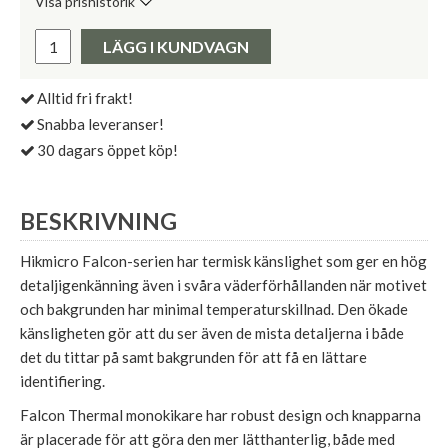
Visa prishistorik
Lägsta pris de senaste 30 dagarna:
Pris:
LÄGG I KUNDVAGN
Alltid fri frakt!
Snabba leveranser!
30 dagars öppet köp!
BESKRIVNING
Hikmicro Falcon-serien har termisk känslighet som ger en hög
detaljigenkänning även i svåra väderförhållanden när motivet
och bakgrunden har minimal temperaturskillnad. Den ökade
känsligheten gör att du ser även de mista detaljerna i både
det du tittar på samt bakgrunden för att få en lättare
identifiering.
Falcon Thermal monokikare har robust design och knapparna
är placerade för att göra den mer lätthanterlig, både med