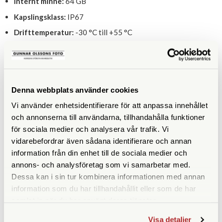
Internt minne:
64 GB
Kapslingsklass:
IP67
Drifttemperatur:
-30 °C till +55 °C
Batteriets drifttid:
ca. 5 h
Mått (BxH):
203 x 78 x 67,8 mm
Vikt (med batteri):
636 g
Denna webbplats använder cookies
Vi använder enhetsidentifierare för att anpassa innehållet
och annonserna till användarna, tillhandahålla funktioner
LIKNANDE PRODUKTER
för sociala medier och analysera vår trafik. Vi
vidarebefordrar även sådana identifierare och annan
information från din enhet till de sociala medier och
annons- och analysföretag som vi samarbetar med.
Dessa kan i sin tur kombinera informationen med annan
information som du har tillhandahållit eller som de har
samlat in när du har använt deras tjänster.
Visa detaljer