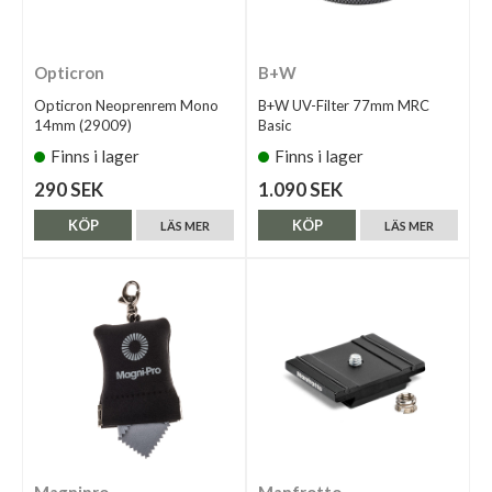
Opticron
B+W
Opticron Neoprenrem Mono
B+W UV-Filter 77mm MRC
14mm (29009)
Basic
Finns i lager
Finns i lager
290 SEK
1.090 SEK
KÖP
KÖP
LÄS MER
LÄS MER