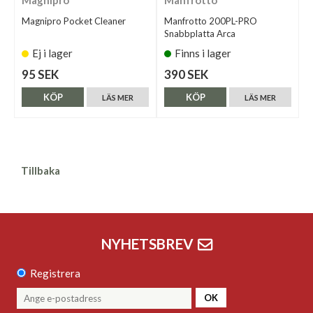
Magnipro
Manfrotto
Magnipro Pocket Cleaner
Manfrotto 200PL-PRO
Snabbplatta Arca
Ej i lager
Finns i lager
95 SEK
390 SEK
KÖP
KÖP
LÄS MER
LÄS MER
Tillbaka
NYHETSBREV
Registrera
OK