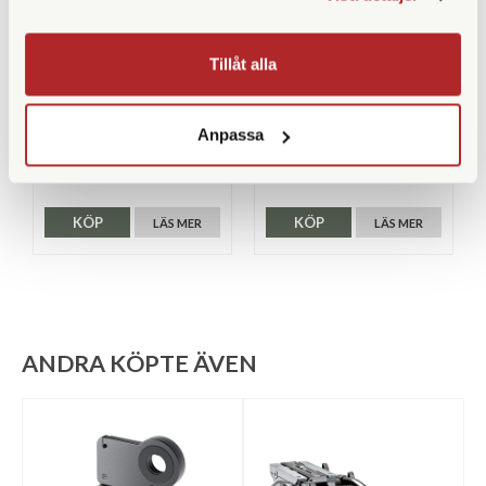
Hikmicro
Hikmicro
Hikmicro Falcon FQ50 2.0
Hikmicro Lynx LH35 3.0
Tillåt alla
Thermal Monocular
Thermal Monocular
Finns i lager
Tillfälligt slut
Anpassa
31.190 SEK
15.990 SEK
KÖP
KÖP
LÄS MER
LÄS MER
ANDRA KÖPTE ÄVEN