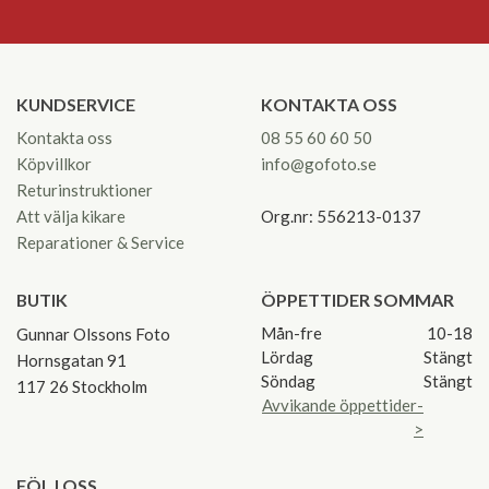
KUNDSERVICE
KONTAKTA OSS
Kontakta oss
08 55 60 60 50
Köpvillkor
info@gofoto.se
Returinstruktioner
Att välja kikare
Org.nr: 556213-0137
Reparationer & Service
BUTIK
ÖPPETTIDER SOMMAR
Mån-fre
10-18
Gunnar Olssons Foto
Lördag
Stängt
Hornsgatan 91
Söndag
Stängt
117 26 Stockholm
Avvikande öppettider-
>
FÖLJ OSS