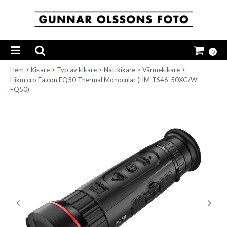
0
Hem
>
Kikare
>
Typ av kikare
>
Nattkikare
>
Värmekikare
>
Hikmicro Falcon FQ50 Thermal Monocular (HM-TS46-50XG/W-
FQ50)