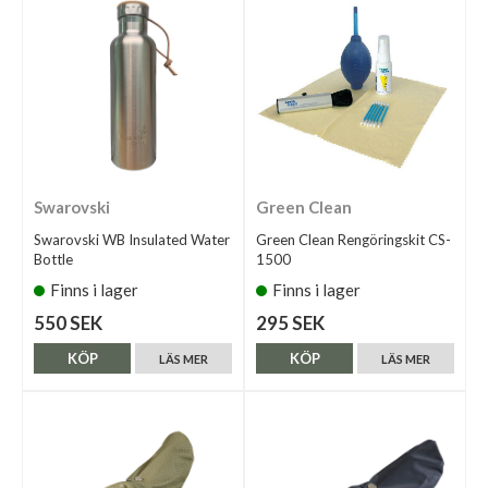
Swarovski
Green Clean
Swarovski WB Insulated Water
Green Clean Rengöringskit CS-
Bottle
1500
Finns i lager
Finns i lager
550 SEK
295 SEK
KÖP
KÖP
LÄS MER
LÄS MER