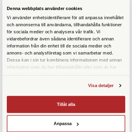
Frontlinsdiameter (mm)
50
Denna webbplats använder cookies
Filtergänga (mm)
Ej möjligt att gänga på filter
Vi använder enhetsidentifierare för att anpassa innehållet
och annonserna till användarna, tillhandahålla funktioner
Synfält (º)
för sociala medier och analysera vår trafik. Vi
vidarebefordrar även sådana identifierare och annan
Vattentät
information från din enhet till de sociala medier och
annons- och analysföretag som vi samarbetar med.
Glastyp
ED
Dessa kan i sin tur kombinera informationen med annan
information som du har tillhandahållit eller som de har
Vikt (g)
619
samlat in när du har använt deras tjänster.
Mått (mm)
Längd: 205 mm
Visa detaljer
Garanti
30 år
Tillåt alla
Anpassa