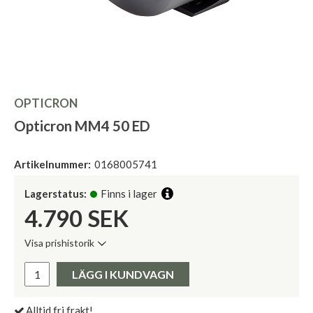
OPTICRON
Opticron MM4 50 ED
Artikelnummer:
0168005741
Lagerstatus:
Finns i lager
4.790
SEK
Visa prishistorik
Lägsta pris de senaste 30 dagarna:
Pris:
LÄGG I KUNDVAGN
Alltid fri frakt!