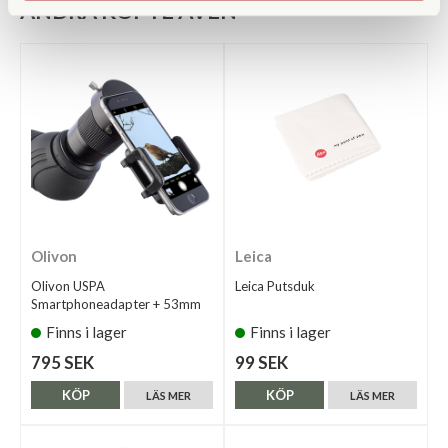
ANDRA KÖPTE ÄVEN
Olivon
Leica
Olivon USPA
Leica Putsduk
Smartphoneadapter + 53mm
Finns i lager
Finns i lager
795 SEK
99 SEK
KÖP
KÖP
LÄS MER
LÄS MER