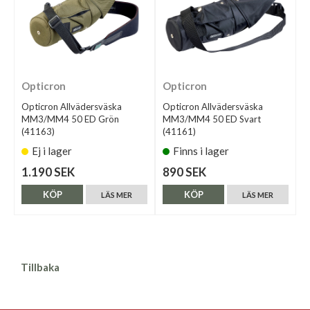
Opticron
Opticron
Opticron Allvädersväska
Opticron Allvädersväska
MM3/MM4 50 ED Grön
MM3/MM4 50 ED Svart
(41163)
(41161)
Ej i lager
Finns i lager
1.190 SEK
890 SEK
KÖP
KÖP
LÄS MER
LÄS MER
Tillbaka