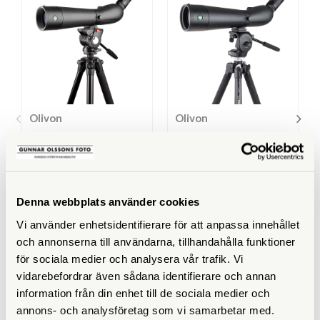
Olivon
Olivon
Olivon T-800 / 20-60x -
Olivon T-800 / 20-60x -
Paket
Manfrottopaket
Tillfälligt slut
Finns i lager
4.990 SEK
5.990 SEK
Denna webbplats använder cookies
5.785 SEK
6.485 SEK
Vi använder enhetsidentifierare för att anpassa innehållet
KÖP
KÖP
LÄS MER
LÄS MER
och annonserna till användarna, tillhandahålla funktioner
för sociala medier och analysera vår trafik. Vi
vidarebefordrar även sådana identifierare och annan
information från din enhet till de sociala medier och
annons- och analysföretag som vi samarbetar med.