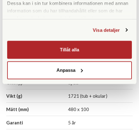
SPECIFIKATIONER
Dessa kan i sin tur kombinera informationen med annan
information som du har tillhandahållit eller som de har
Förstoring
20-60x
samlat in när du har använt deras tjänster.
Frontlinsdiameter (mm)
80
Visa detaljer
Filtergänga (mm)
Tillåt alla
Synfält (º)
2-1
Vattentät
Anpassa
Glastyp
Ej ED
Vikt (g)
1721 (tub + okular)
Mått (mm)
480 x 100
Garanti
5 år