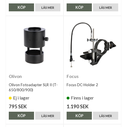
KÖP
KÖP
LÄS MER
LÄS MER
Olivon
Focus
Olivon Fotoadapter SLR II (T-
Focus DC-Holder 2
650/800/900)
Ej i lager
Finns i lager
795 SEK
1.190 SEK
KÖP
KÖP
LÄS MER
LÄS MER