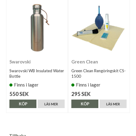
Swarovski
Green Clean
Swarovski WB Insulated Water
Green Clean Rengöringskit CS-
Bottle
1500
Finns i lager
Finns i lager
550 SEK
295 SEK
KÖP
KÖP
LÄS MER
LÄS MER
Tillbaka