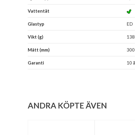
Vattentät
Glastyp
ED
Vikt (g)
138
Mått (mm)
300
Garanti
10 å
ANDRA KÖPTE ÄVEN