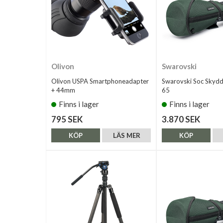
Olivon
Swarovski
Olivon USPA Smartphoneadapter
Swarovski Soc Skydd
+ 44mm
65
Finns i lager
Finns i lager
795 SEK
3.870 SEK
KÖP
LÄS MER
KÖP