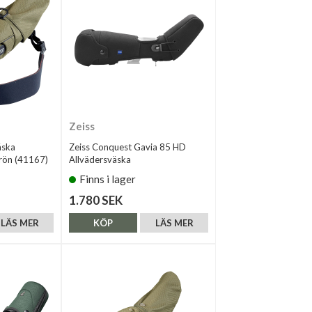
Zeiss
äska
Zeiss Conquest Gavia 85 HD
ön (41167)
Allvädersväska
Finns i lager
1.780 SEK
LÄS MER
KÖP
LÄS MER