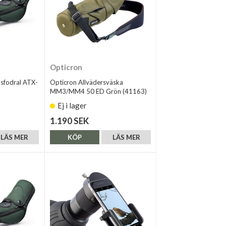
Opticron
sfodral ATX-
Opticron Allvädersväska
MM3/MM4 50 ED Grön (41163)
Ej i lager
1.190 SEK
LÄS MER
KÖP
LÄS MER