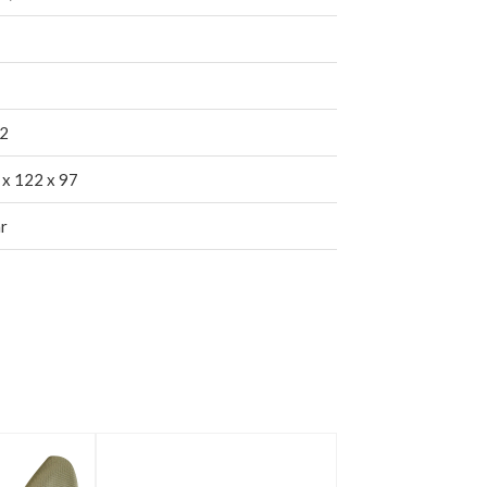
2
 x 122 x 97
r