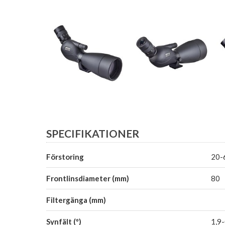
SPECIFIKATIONER
Förstoring
20-
Frontlinsdiameter (mm)
80
Filtergänga (mm)
Synfält (º)
1,9