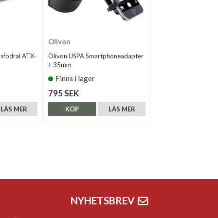
Olivon
sfodral ATX-
Olivon USPA Smartphoneadapter
+ 35mm
Finns i lager
795 SEK
LÄS MER
KÖP
LÄS MER
NYHETSBREV