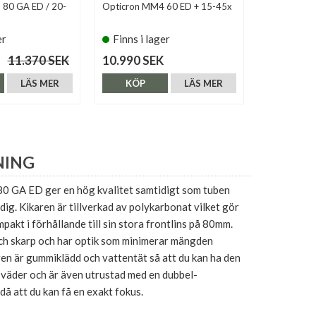
 80 GA ED / 20-
Opticron MM4 60 ED + 15-45x
Opticron M
18-54x - Pa
er
Finns i lager
Finns i 
11.370 SEK
10.990 SEK
18.900 S
LÄS MER
KÖP
LÄS MER
KÖP
NING
 GA ED ger en hög kvalitet samtidigt som tuben
ig. Kikaren är tillverkad av polykarbonat vilket gör
pakt i förhållande till sin stora frontlins på 80mm.
 och skarp och har optik som minimerar mängden
ren är gummiklädd och vattentät så att du kan ha den
 väder och är även utrustad med en dubbel-
då att du kan få en exakt fokus.