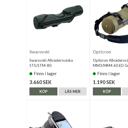
Swarovski
Opticron
Swarovski Allvädersväska
Opticron Allvädersv
STS/STM-80
MM3/MM4 60 ED Gr
Finns i lager
Finns i lager
3.660 SEK
1.190 SEK
KÖP
LÄS MER
KÖP