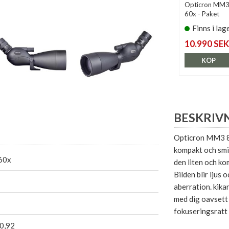
Opticron MM3
60x - Paket
Finns i lag
10.990 SEK
KÖP
BESKRIV
Opticron MM3 80
kompakt och smid
60x
den liten och kom
Bilden blir ljus
aberration. kika
med dig oavsett
fokuseringsratt 
-0,92