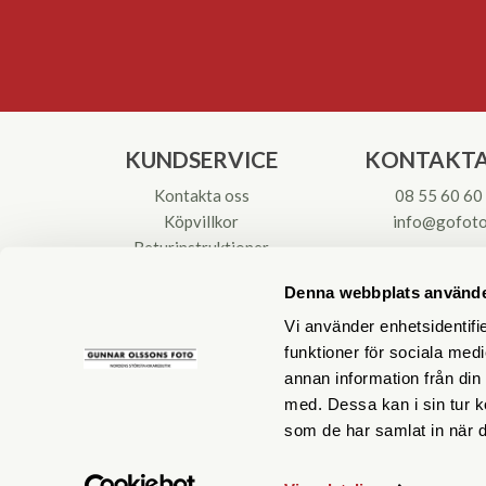
KUNDSERVICE
KONTAKTA
Kontakta oss
08 55 60 60
Köpvillkor
info@gofoto
Returinstruktioner
Att välja kikare
Org.nr: 55621
Denna webbplats använde
Reparationer & Service
Vi använder enhetsidentifie
funktioner för sociala medi
annan information från din
med. Dessa kan i sin tur k
som de har samlat in när d