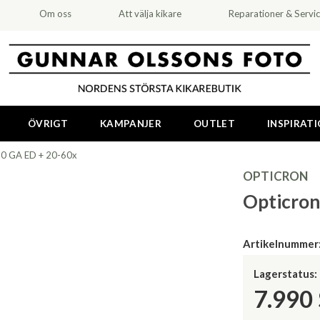
Om oss
Att välja kikare
Reparationer & Servi
ÖVRIGT
KAMPANJER
OUTLET
INSPIRAT
0 GA ED + 20-60x
OPTICRON
Opticron
Artikelnummer
Lagerstatus:
7.990