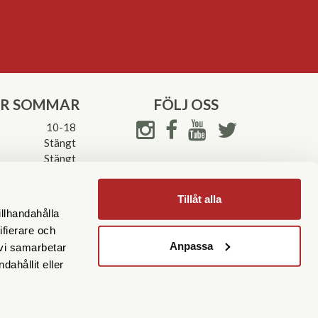
ER SOMMAR
FÖLJ OSS
10-18
Stängt
Stängt
ettider->
Tillåt alla
illhandahålla
ifierare och
Anpassa
 vi samarbetar
ahållit eller