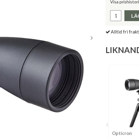
Visa prishistor
Lägsta pris 
LÄ
Alltid fri frakt
LIKNAN
Opticron