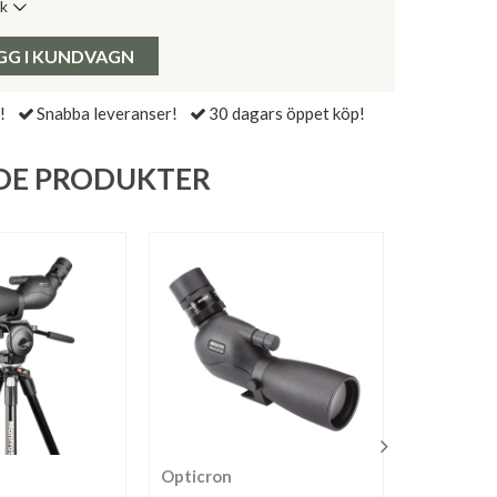
ik
de senaste 30 dagarna:
Pris:
GG I KUNDVAGN
!
Snabba leveranser!
30 dagars öppet köp!
DE PRODUKTER
Opticron
Opticron