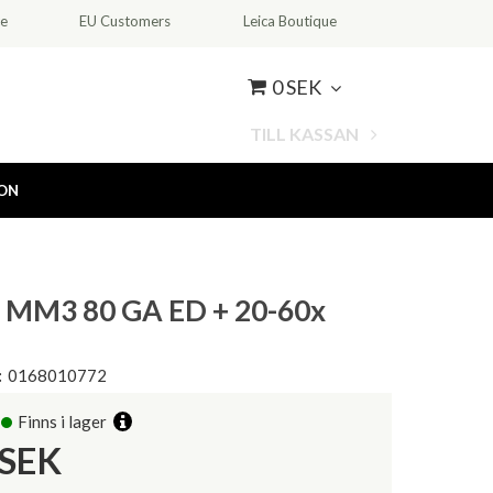
ce
EU Customers
Leica Boutique
0 SEK
TILL KASSAN
ION
 MM3 80 GA ED + 20-60x
:
0168010772
Finns i lager
SEK