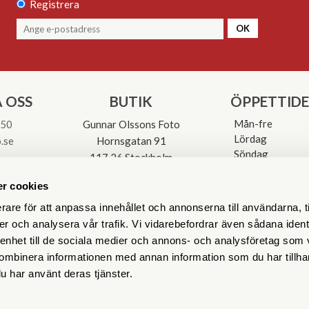
Registrera
OK
 OSS
BUTIK
ÖPPETTID
Mån-fre
 50
Gunnar Olssons Foto
Lördag
.se
Hornsgatan 91
Söndag
117 26 Stockholm
Avvikande öpp
3-0137
r cookies
rare för att anpassa innehållet och annonserna till användarna, t
er och analysera vår trafik. Vi vidarebefordrar även sådana ident
 enhet till de sociala medier och annons- och analysföretag som
ombinera informationen med annan information som du har tillhand
u har använt deras tjänster.