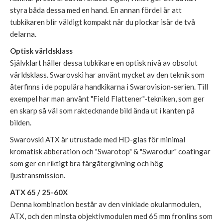
styra båda dessa med en hand. En annan fördel är att
tubkikaren blir väldigt kompakt när du plockar isär de två
delarna.
Optisk världsklass
Självklart håller dessa tubkikare en optisk nivå av obsolut
världsklass. Swarovski har använt mycket av den teknik som
återfinns i de populära handkikarna i Swarovision-serien. Till
exempel har man använt "Field Flattener"-tekniken, som ger
en skarp så väl som raktecknande bild ända ut i kanten på
bilden.
Swarovski ATX är utrustade med HD-glas för minimal
kromatisk abberation och "Swarotop" & "Swarodur" coatingar
som ger en riktigt bra färgåtergivning och hög
ljustransmission.
ATX 65 / 25-60X
Denna kombination består av den vinklade okularmodulen,
ATX, och den minsta objektivmodulen med 65 mm fronlins som