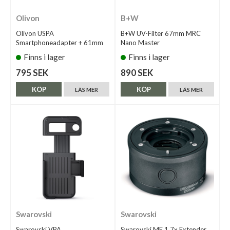
Olivon
B+W
Olivon USPA
B+W UV-Filter 67mm MRC
Smartphoneadapter + 61mm
Nano Master
Finns i lager
Finns i lager
795 SEK
890 SEK
KÖP
KÖP
LÄS MER
LÄS MER
Swarovski
Swarovski
Swarovski VPA
Swarovski ME 1,7x Extender