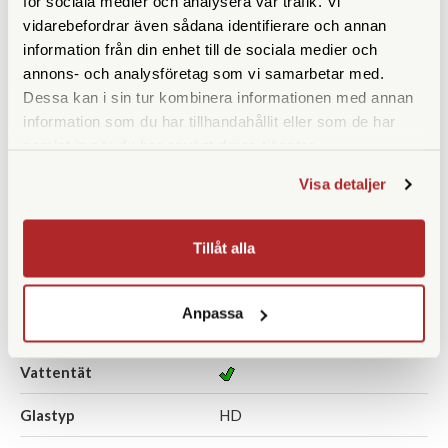
för sociala medier och analysera vår trafik. Vi
vidarebefordrar även sådana identifierare och annan
KÖP
KÖP
LÄS MER
LÄS MER
information från din enhet till de sociala medier och
annons- och analysföretag som vi samarbetar med.
Dessa kan i sin tur kombinera informationen med annan
information som du har tillhandahållit eller som de har
samlat in när du har använt deras tjänster.
SPECIFIKATIONER
Visa detaljer
Förstoring
25-60x
Frontlinsdiameter (mm)
65
Tillåt alla
Filtergänga (mm)
67
Anpassa
Synfält (º)
2,37-1,3
Vattentät
Glastyp
HD