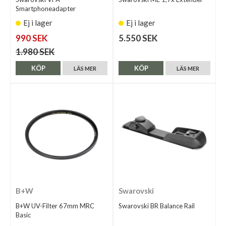
Smartphoneadapter
Ej i lager
Ej i lager
990 SEK
5.550 SEK
1.980 SEK
KÖP
KÖP
LÄS MER
LÄS MER
B+W
Swarovski
B+W UV-Filter 67mm MRC
Swarovski BR Balance Rail
Basic