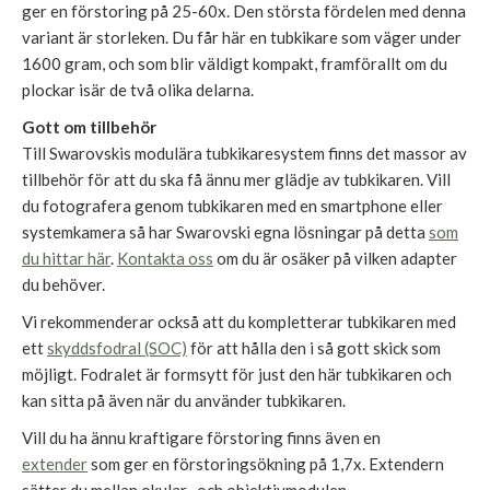
ger en förstoring på 25-60x. Den största fördelen med denna
variant är storleken. Du får här en tubkikare som väger under
1600 gram, och som blir väldigt kompakt, framförallt om du
plockar isär de två olika delarna.
Gott om tillbehör
Till Swarovskis modulära tubkikaresystem finns det massor av
tillbehör för att du ska få ännu mer glädje av tubkikaren. Vill
du fotografera genom tubkikaren med en smartphone eller
systemkamera så har Swarovski egna lösningar på detta
som
du hittar här
.
Kontakta oss
om du är osäker på vilken adapter
du behöver.
Vi rekommenderar också att du kompletterar tubkikaren med
ett
skyddsfodral (SOC)
för att hålla den i så gott skick som
möjligt. Fodralet är formsytt för just den här tubkikaren och
kan sitta på även när du använder tubkikaren.
Vill du ha ännu kraftigare förstoring finns även en
extender
som ger en förstoringsökning på 1,7x. Extendern
sätter du mellan okular- och objektivmodulen.