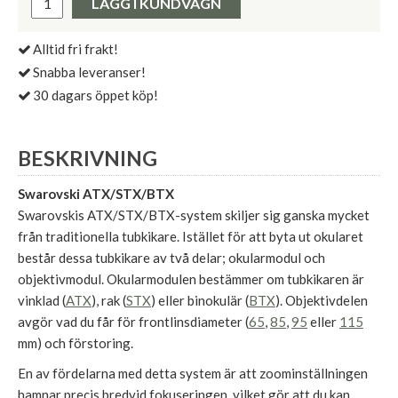
LÄGG I KUNDVAGN
Alltid fri frakt!
Snabba leveranser!
30 dagars öppet köp!
BESKRIVNING
Swarovski ATX/STX/BTX
Swarovskis ATX/STX/BTX-system skiljer sig ganska mycket
från traditionella tubkikare. Istället för att byta ut okularet
består dessa tubkikare av två delar; okularmodul och
objektivmodul. Okularmodulen bestämmer om tubkikaren är
vinklad (
ATX
), rak (
STX
) eller binokulär (
BTX
). Objektivdelen
avgör vad du får för frontlinsdiameter (
65
,
85
,
95
eller
115
mm) och förstoring.
En av fördelarna med detta system är att zoominställningen
hamnar precis bredvid fokuseringen, vilket gör att du kan