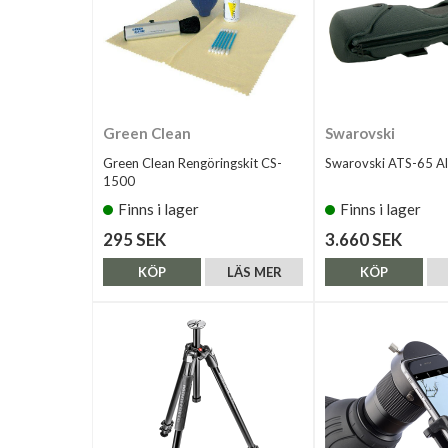
Green Clean
Swarovski
Green Clean Rengöringskit CS-
Swarovski ATS-65 Al
1500
Finns i lager
Finns i lager
295 SEK
3.660 SEK
KÖP
LÄS MER
KÖP