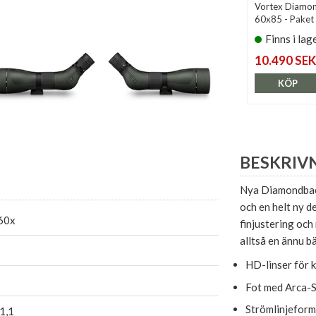
Vortex Diamo
60x85 - Paket
Finns i lag
10.490 SEK
KÖP
BESKRIV
Nya Diamondbac
och en helt ny d
60x
finjustering oc
alltså en ännu b
HD-linser för k
Fot med Arca-S
Strömlinjeform
1,1