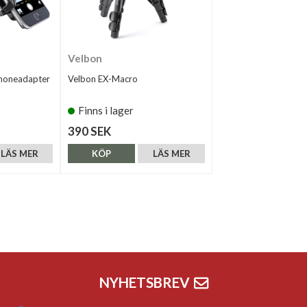
Velbon
honeadapter
Velbon EX-Macro
Finns i lager
390 SEK
LÄS MER
KÖP
LÄS MER
NYHETSBREV