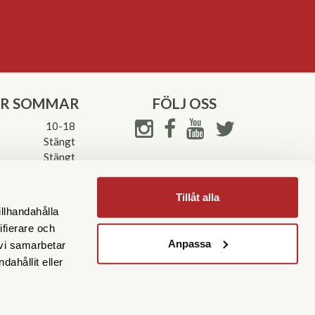
ER SOMMAR
FÖLJ OSS
10-18
Stängt
Stängt
ettider->
Tillåt alla
illhandahålla
ifierare och
Anpassa
 vi samarbetar
ahållit eller