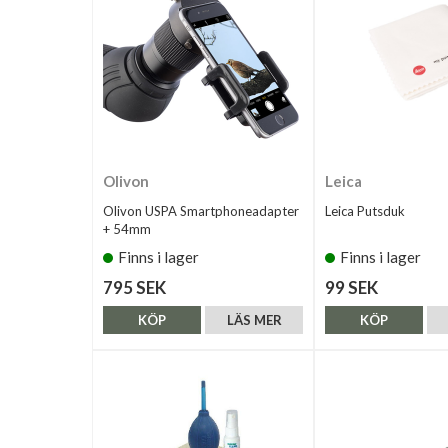
Olivon
Leica
Olivon USPA Smartphoneadapter
Leica Putsduk
+ 54mm
Finns i lager
Finns i lager
795 SEK
99 SEK
KÖP
LÄS MER
KÖP