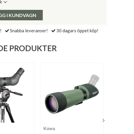
ik
de senaste 30 dagarna:
Pris:
GG I KUNDVAGN
!
Snabba leveranser!
30 dagars öppet köp!
DE PRODUKTER
Kowa
Olivon