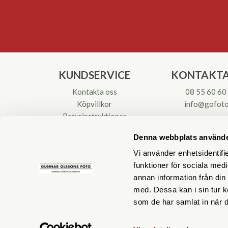
KUNDSERVICE
KONTAKTA
Kontakta oss
08 55 60 60
Köpvillkor
info@gofoto
Returinstruktioner
Att välja kikare
Org.nr: 55621
Denna webbplats använde
Reparationer & Service
Vi använder enhetsidentifie
funktioner för sociala medi
annan information från din
med. Dessa kan i sin tur k
som de har samlat in när d