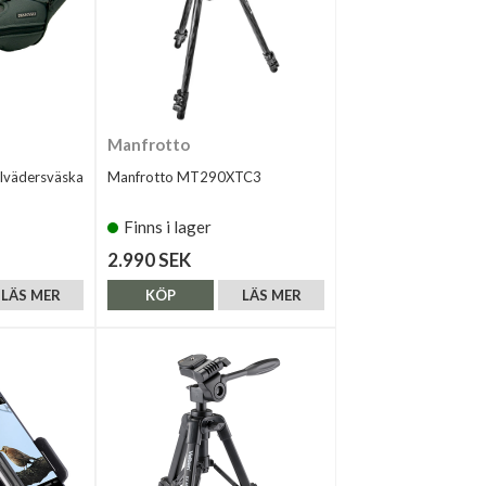
Manfrotto
lvädersväska
Manfrotto MT290XTC3
Finns i lager
2.990 SEK
LÄS MER
KÖP
LÄS MER