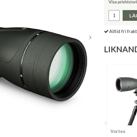
Visa prishistor
Lägsta pris 
LÄ
Alltid fri frakt
LIKNAN
Vortex