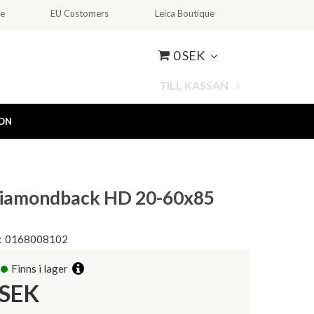
ce
EU Customers
Leica Boutique
0 SEK
TILL KASSAN
ION
Diamondback HD 20-60x85
:
0168008102
Finns i lager
SEK