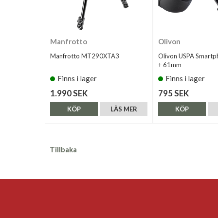
Manfrotto
Olivon
Manfrotto MT290XTA3
Olivon USPA Smartp
+ 61mm
Finns i lager
Finns i lager
1.990 SEK
795 SEK
KÖP
LÄS MER
KÖP
Tillbaka