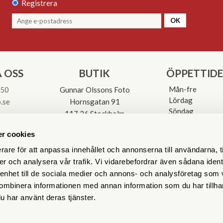
Registrera
OK
 OSS
BUTIK
ÖPPETTID
Mån-fre
 50
Gunnar Olssons Foto
Lördag
.se
Hornsgatan 91
Söndag
117 26 Stockholm
Avvikande öpp
3-0137
r cookies
rare för att anpassa innehållet och annonserna till användarna, t
er och analysera vår trafik. Vi vidarebefordrar även sådana ident
 enhet till de sociala medier och annons- och analysföretag som
ombinera informationen med annan information som du har tillhand
u har använt deras tjänster.