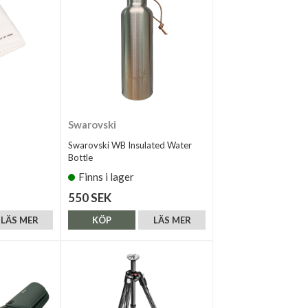
Swarovski
Swarovski WB Insulated Water
Bottle
Finns i lager
550 SEK
LÄS MER
KÖP
LÄS MER