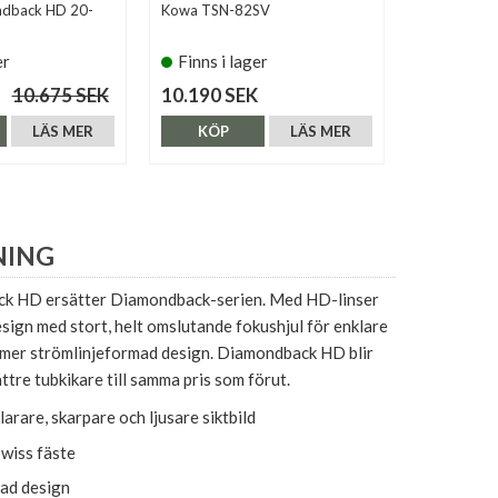
ndback HD 20-
Kowa TSN-82SV
Olivon T-80
er
Finns i lager
Tillfälli
10.675 SEK
10.190 SEK
4.990 SE
LÄS MER
KÖP
LÄS MER
KÖP
NING
k HD ersätter Diamondback-serien. Med HD-linser
esign med stort, helt omslutande fokushjul för enklare
h mer strömlinjeformad design. Diamondback HD blir
ättre tubkikare till samma pris som förut.
larare, skarpare och ljusare siktbild
wiss fäste
ad design