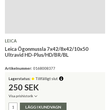
LEICA
Leica Ögonmussla 7x42/8x42/10x50
Ultravid HD-Plus/HD/BR/BL
Artikelnummer:
0168008377
Lagerstatus:
Tillfälligt slut
250
SEK
Visa prishistorik
Lägsta pris de senaste 30 dagarna:
Pris:
LÄGG I KUNDVAGN