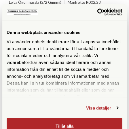
Leica Ögonmussla (2/2 Gummi)
Manfrotto R002,23
25-50x W
Finns i lager
Finns i lager
109 SEK
100 SEK
Denna webbplats använder cookies
KÖP
KÖP
LÄS MER
LÄS MER
Vi använder enhetsidentifierare för att anpassa innehållet
och annonserna till användarna, tillhandahålla funktioner
för sociala medier och analysera vår trafik. Vi
vidarebefordrar även sådana identifierare och annan
information från din enhet till de sociala medier och
annons- och analysföretag som vi samarbetar med.
Dessa kan i sin tur kombinera informationen med annan
information som du har tillhandahållit eller som de har
samlat in när du har använt deras tjänster.
Manfrotto
Leica
Visa detaljer
Manfrotto R1036,18 (1/10)
Leica Ögonmussla (2/2 Gummi)
8x32/10x32/8x42/10x42
Finns i lager
Trinovid HD
Tillåt alla