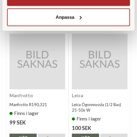
39 SEK
Finns i lager
100 SEK
Anpassa
KÖP
KÖP
LÄS MER
LÄS MER
Manfrotto
Leica
Manfrotto R190,321
Leica Ögonmussla (1/2 Bas)
25-50x W
Finns i lager
Finns i lager
99 SEK
100 SEK