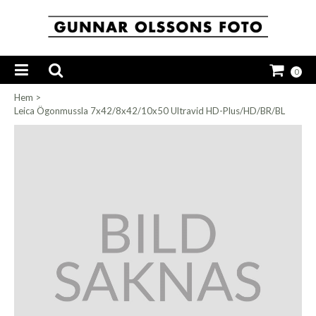
0
Hem
>
Leica Ögonmussla 7x42/8x42/10x50 Ultravid HD-Plus/HD/BR/BL