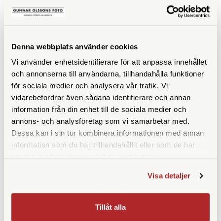
25-50x W
395/399 MBL1
Finns i lager
Finns i lager
100 SEK
29 SEK
Denna webbplats använder cookies
KÖP
KÖP
LÄS MER
LÄS MER
Vi använder enhetsidentifierare för att anpassa innehållet
och annonserna till användarna, tillhandahålla funktioner
för sociala medier och analysera vår trafik. Vi
vidarebefordrar även sådana identifierare och annan
information från din enhet till de sociala medier och
annons- och analysföretag som vi samarbetar med.
Dessa kan i sin tur kombinera informationen med annan
information som du har tillhandahållit eller som de har
samlat in när du har använt deras tjänster.
Manfrotto
JJC
Visa detaljer
Manfrotto R144,08
JJC 40,5mm Objektivlock
Finns i lager
Finns i lager
Tillåt alla
99 SEK
89 SEK