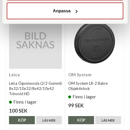
KÖP
KÖP
LÄS MER
LÄS MER
Anpassa
Leica
OM System
Leica Ögonmussla (2/2 Gummi)
OM System LR-2 Bakre
8x32/10x32/8x42/10x42
Objektivlock
Trinovid HD
Finns i lager
Finns i lager
99 SEK
100 SEK
KÖP
KÖP
LÄS MER
LÄS MER