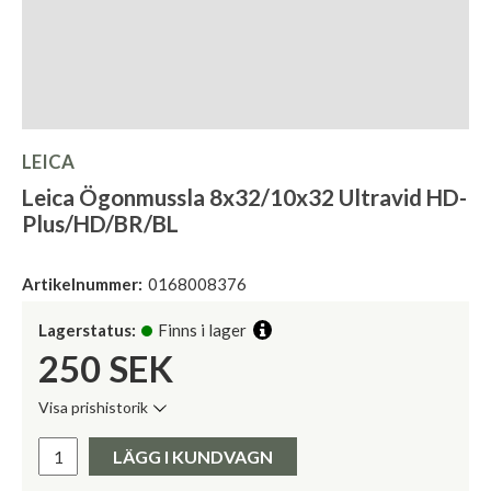
LEICA
Leica Ögonmussla 8x32/10x32 Ultravid HD-
Plus/HD/BR/BL
Artikelnummer:
0168008376
Lagerstatus:
Finns i lager
250
SEK
Visa prishistorik
Lägsta pris de senaste 30 dagarna:
Pris:
LÄGG I KUNDVAGN