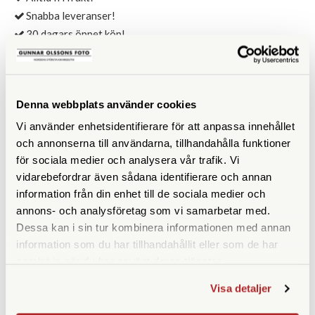
Snabba leveranser!
30 dagars öppet köp!
ANDRA KÖPTE ÄVEN
Denna webbplats använder cookies
Vi använder enhetsidentifierare för att anpassa innehållet
och annonserna till användarna, tillhandahålla funktioner
för sociala medier och analysera vår trafik. Vi
vidarebefordrar även sådana identifierare och annan
information från din enhet till de sociala medier och
annons- och analysföretag som vi samarbetar med.
Dessa kan i sin tur kombinera informationen med annan
information som du har tillhandahållit eller som de har
samlat in när du har använt deras tjänster.
Manfrotto
Energizer
Visa detaljer
Manfrotto R055,520 (1/3)
Energizer Silver Oxide
395/399 MBL1
Ej i lager