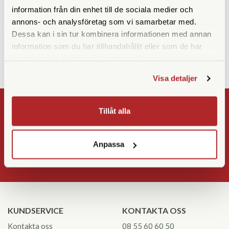
information från din enhet till de sociala medier och
Snabba leveranser!
annons- och analysföretag som vi samarbetar med.
30 dagars öppet köp!
Dessa kan i sin tur kombinera informationen med annan
information som du har tillhandahållit eller som de har
Tillbaka
samlat in när du har använt deras tjänster.
Visa detaljer
NYHETSBREV
Tillåt alla
Registrera
Anpassa
OK
KUNDSERVICE
KONTAKTA OSS
Kontakta oss
08 55 60 60 50