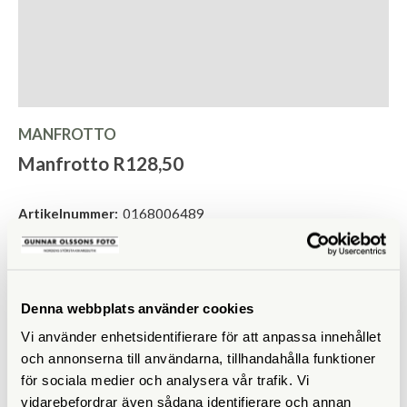
MANFROTTO
Manfrotto R128,50
Artikelnummer:
0168006489
Lagerstatus:
Finns i lager
169
SEK
Denna webbplats använder cookies
Visa prishistorik
Lägsta pris de senaste 30 dagarna:
Vi använder enhetsidentifierare för att anpassa innehållet
Pris:
LÄGG I KUNDVAGN
och annonserna till användarna, tillhandahålla funktioner
för sociala medier och analysera vår trafik. Vi
vidarebefordrar även sådana identifierare och annan
Alltid fri frakt!