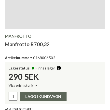
MANFROTTO
Manfrotto R700,32
Artikelnummer:
0168006502
Lagerstatus:
Finns i lager
290
SEK
Visa prishistorik
Lägsta pris de senaste 30 dagarna:
Pris:
LÄGG I KUNDVAGN
Alltid fri frakt!