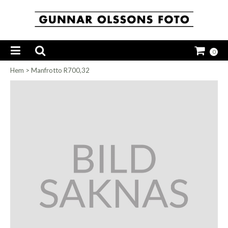
0
Hem
>
Manfrotto R700,32