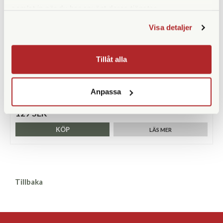
samlat in när du har använt deras tjänster.
Visa detaljer
Tillåt alla
Manfrotto
Manfrotto R190,427 (Benlås-åtdragare)
Anpassa
Finns i lager
129 SEK
KÖP
LÄS MER
Tillbaka