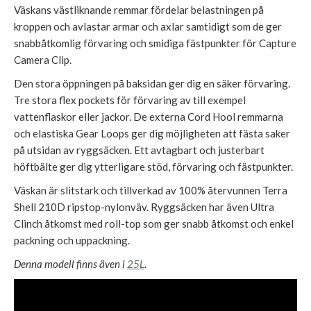
Väskans västliknande remmar fördelar belastningen på
kroppen och avlastar armar och axlar samtidigt som de ger
snabbåtkomlig förvaring och smidiga fästpunkter för Capture
Camera Clip.
Den stora öppningen på baksidan ger dig en säker förvaring.
Tre stora flex pockets för förvaring av till exempel
vattenflaskor eller jackor. De externa Cord Hool remmarna
och elastiska Gear Loops ger dig möjligheten att fästa saker
på utsidan av ryggsäcken. Ett avtagbart och justerbart
höftbälte ger dig ytterligare stöd, förvaring och fästpunkter.
Väskan är slitstark och tillverkad av 100% återvunnen Terra
Shell 210D ripstop-nylonväv. Ryggsäcken har även Ultra
Clinch åtkomst med roll-top som ger snabb åtkomst och enkel
packning och uppackning.
Denna modell finns även i
25L
.