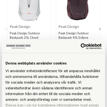
Peak Design
Peak Design
Peak Design Outdoor
Peak Design Outdoor
Backpack 25L Cloud
Backpack 45L Eclipse
(BABP-25-CD-1)
(BABP-45-EP-1)
Finns i lager
Finns i lager
2.799 SEK
4.699 SEK
3.499 SEK
Denna webbplats använder cookies
KÖP
KÖP
LÄS MER
LÄS MER
Vi använder enhetsidentifierare för att anpassa innehållet
och annonserna till användarna, tillhandahålla funktioner
för sociala medier och analysera vår trafik. Vi
vidarebefordrar även sådana identifierare och annan
information från din enhet till de sociala medier och
SPECIFIKATIONER
annons- och analysföretag som vi samarbetar med.
Dessa kan i sin tur kombinera informationen med annan