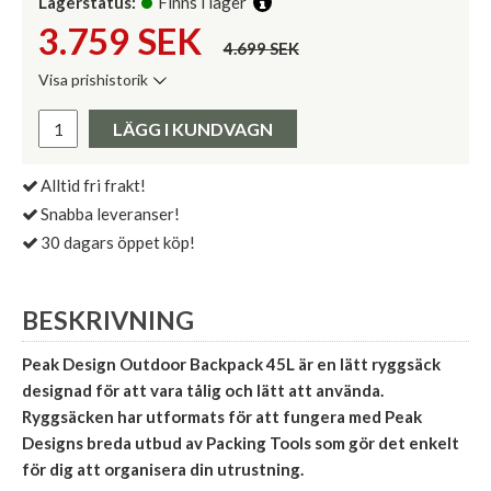
Lagerstatus:
Finns i lager
3.759
SEK
4.699 SEK
Visa prishistorik
Lägsta pris de senaste 30 dagarna:
Pris:
LÄGG I KUNDVAGN
Alltid fri frakt!
Snabba leveranser!
30 dagars öppet köp!
BESKRIVNING
Peak Design Outdoor Backpack 45L är en lätt ryggsäck
designad för att vara tålig och lätt att använda.
Ryggsäcken har utformats för att fungera med Peak
Designs breda utbud av Packing Tools som gör det enkelt
för dig att organisera din utrustning.