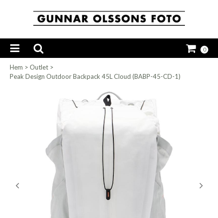
0
Hem
>
Outlet
>
Peak Design Outdoor Backpack 45L Cloud (BABP-45-CD-1)