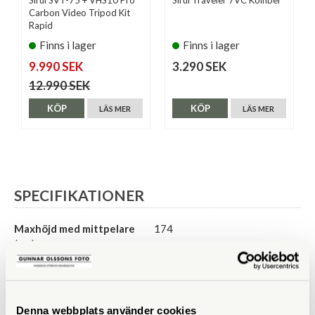
Sirui SVT-75 + VHS10 Pro
Sirui Traveler 7VC Kolfiber
Carbon Video Tripod Kit
Rapid
Finns i lager
Finns i lager
9.990 SEK
3.290 SEK
12.990 SEK
KÖP
KÖP
LÄS MER
LÄS MER
SPECIFIKATIONER
Maxhöjd med mittpelare
174
(cm)
Maxhöjd utan mittpelare
144
(cm)
Denna webbplats använder cookies