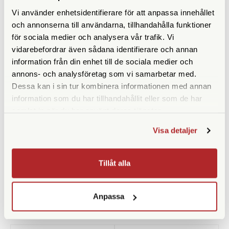
Höjd ihopfällt (cm)
76
Vi använder enhetsidentifierare för att anpassa innehållet
och annonserna till användarna, tillhandahålla funktioner
Maxbelastning (kg)
6
för sociala medier och analysera vår trafik. Vi
Material
Kolfiber
vidarebefordrar även sådana identifierare och annan
information från din enhet till de sociala medier och
Bensektioner
3
annons- och analysföretag som vi samarbetar med.
Dessa kan i sin tur kombinera informationen med annan
Vikt (g)
3060
information som du har tillhandahållit eller som de har
samlat in när du har använt deras tjänster.
Benlåstyp
Vridlås
Visa detaljer
Medföljande snabbplatta
SVM-B
Tillåt alla
Anpassa
ANDRA KÖPTE ÄVEN