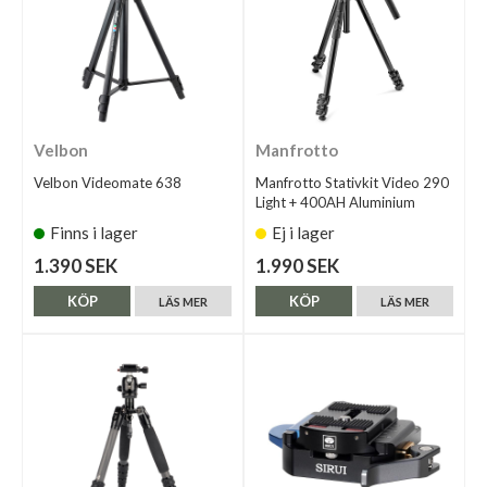
Velbon
Manfrotto
Velbon Videomate 638
Manfrotto Stativkit Video 290
Light + 400AH Aluminium
Finns i lager
Ej i lager
1.390 SEK
1.990 SEK
KÖP
KÖP
LÄS MER
LÄS MER