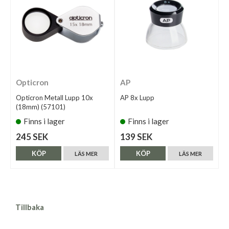
Opticron
AP
Opticron Metall Lupp 10x
AP 8x Lupp
(18mm) (57101)
Finns i lager
Finns i lager
245 SEK
139 SEK
KÖP
KÖP
LÄS MER
LÄS MER
Tillbaka