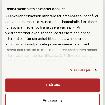
Denna webbplats använder cookies
ANDRA KÖPTE ÄVEN
Vi använder enhetsidentifierare för att anpassa innehållet
och annonserna till användarna, tillhandahålla funktioner
för sociala medier och analysera vår trafik. Vi
vidarebefordrar även sådana identifierare och annan
information från din enhet till de sociala medier och
annons- och analysföretag som vi samarbetar med.
Dessa kan i sin tur kombinera informationen med annan
information som du har tillhandahållit eller som de har
samlat in när du har använt deras tjänster.
Energizer
Lexar
Visa detaljer
Energizer Silver Oxide
Lexar 32GB microSDHC/SDXC
394/380 MBL1 Zm 1st
(no adapter) 633x UHS-I
Tillåt alla
Finns i lager
Ej i lager
29 SEK
199 SEK
Anpassa
KÖP
KÖP
LÄS MER
LÄS MER