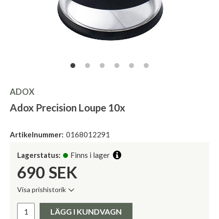
ADOX
Adox Precision Loupe 10x
Artikelnummer:
0168012291
Lagerstatus:
Finns i lager
690
SEK
Visa prishistorik
Lägsta pris de senaste 30 dagarna:
Pris:
LÄGG I KUNDVAGN