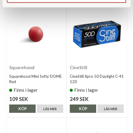
Squarehood
CineStill
Squarehood Mini Softy DOME
CineStill Xpro 50 Daylight C-41
Red
120
Finns i lager
Finns i lager
109 SEK
249 SEK
KÖP
KÖP
LÄS MER
LÄS MER