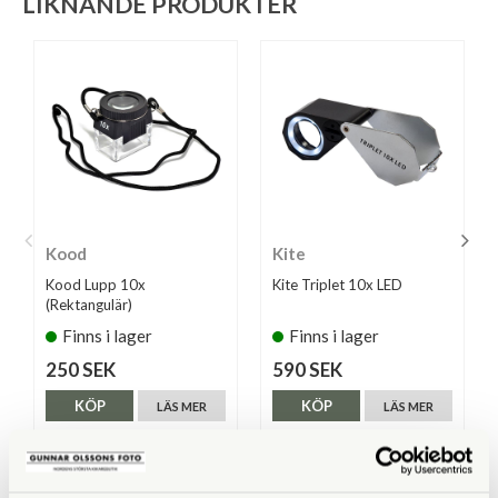
LIKNANDE PRODUKTER
Kood
Kite
Kood Lupp 10x
Kite Triplet 10x LED
(Rektangulär)
Finns i lager
Finns i lager
250 SEK
590 SEK
KÖP
KÖP
LÄS MER
LÄS MER