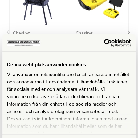
Chasing
Chasing
Chasing M2 Pro/M2 Pro
Chasing Gladius Mini S
Max - Control Console
100m (Best. vara)
(Best. vara)
Beställningsvara
Beställningsvara
Denna webbplats använder cookies
46.790 SEK
19.490 SEK
Vi använder enhetsidentifierare för att anpassa innehållet
KÖP
KÖP
och annonserna till användarna, tillhandahålla funktioner
LÄS MER
LÄS MER
för sociala medier och analysera vår trafik. Vi
vidarebefordrar även sådana identifierare och annan
information från din enhet till de sociala medier och
annons- och analysföretag som vi samarbetar med.
Dessa kan i sin tur kombinera informationen med annan
ANDRA KÖPTE ÄVEN
information som du har tillhandahållit eller som de har
samlat in när du har använt deras tjänster.