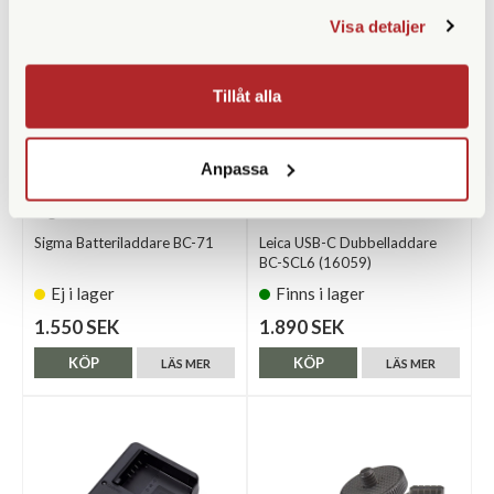
Visa detaljer
Tillåt alla
Anpassa
Sigma
leica
Sigma Batteriladdare BC-71
Leica USB-C Dubbelladdare
BC-SCL6 (16059)
Ej i lager
Finns i lager
1.550 SEK
1.890 SEK
KÖP
KÖP
LÄS MER
LÄS MER