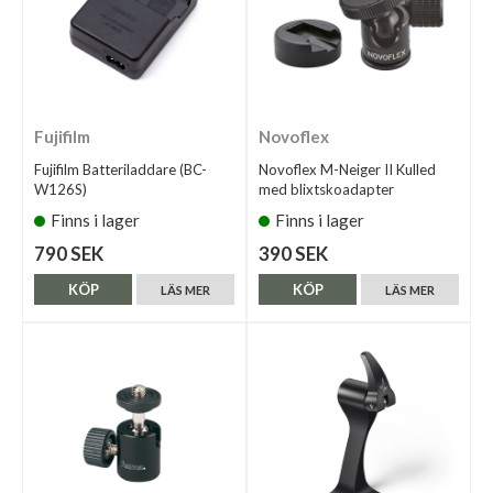
Fujifilm
Novoflex
Fujifilm Batteriladdare (BC-
Novoflex M-Neiger II Kulled
W126S)
med blixtskoadapter
Finns i lager
Finns i lager
790 SEK
390 SEK
KÖP
KÖP
LÄS MER
LÄS MER