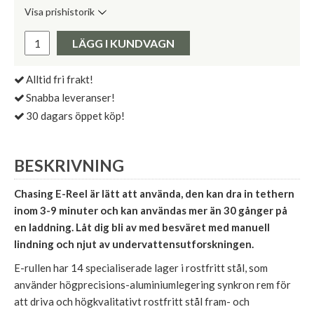
Visa prishistorik
Lägsta pris de senaste 30 dagarna:
Pris:
LÄGG I KUNDVAGN
Alltid fri frakt!
Snabba leveranser!
30 dagars öppet köp!
BESKRIVNING
Chasing E-Reel är lätt att använda, den kan dra in tethern
inom 3-9 minuter och kan användas mer än 30 gånger på
en laddning. Låt dig bli av med besväret med manuell
lindning och njut av undervattensutforskningen.
E-rullen har 14 specialiserade lager i rostfritt stål, som
använder högprecisions-aluminiumlegering synkron rem för
att driva och högkvalitativt rostfritt stål fram- och