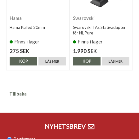
Hama
Swarovski
Hama Kulled 20mm
Swarovski TAs Stativadapter
för NL Pure
Finns i lager
Finns i lager
275 SEK
1.990 SEK
KÖP
KÖP
LÄS MER
LÄS MER
Tillbaka
NYHETSBREV