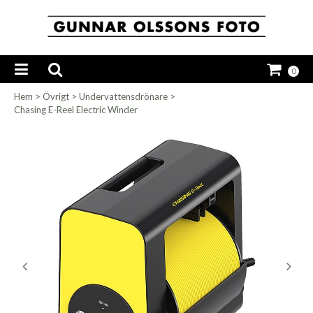
0
Hem
>
Övrigt
>
Undervattensdrönare
>
Chasing E-Reel Electric Winder