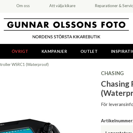
Om oss
Att välja kikare
Reparationer & Servi
ÖVRIGT
KAMPANJER
OUTLET
INSPIRAT
troller WSRC1 (Waterproof)
CHASING
Chasing 
(Waterpr
För leveransinf
Artikelnummer