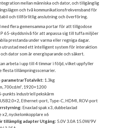
integration mellan människa och dator, och tillgänglig
tningslägen och två kommunikationsfrekvensband för
tabil och tillförlitlig anslutning och överföring.
 med flera gemensamma portar för att tillgodose
IP 65-skyddsnivå för att anpassa sig till tuffa miljöer
abila prestanda under varma eller regniga dagar.
utrustad med ett intelligent system för interaktion
 och dator som är energisparande och säkert.
arbeta i upp till 4 timmar i följd, vilket uppfyller
e flesta tillämpningsscenarier.
 parametrar
Totalvikt:
1.3kg
m, 700cd/m², 1920×1200
-punkts industriell pekskärm
USB2.0×2, Ethernet-port, Type-C, HDMI, ROV-port
rrstyrning:
Enaxlad spak x3, dubbelaxlad
ne x2, nyckelomkopplare x6
ör tillämplig adapter Utgång:
5.0V 3.0A 15.0W/9V