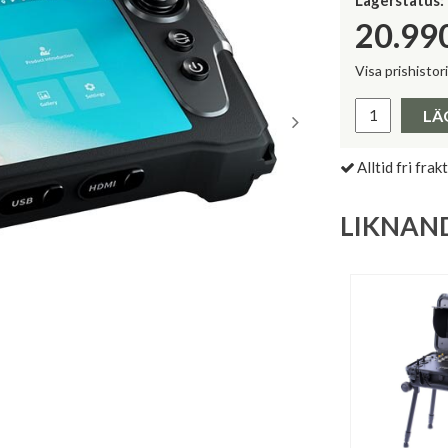
Lagerstatus:
20.99
Visa prishistor
Lägsta pris 
LÄ
Alltid fri frakt
LIKNAN