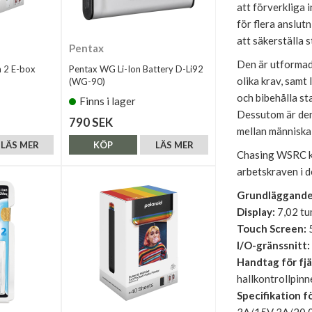
att förverkliga 
för flera anslu
att säkerställa s
Pentax
Den är utformad
n 2 E-box
Pentax WG Li-Ion Battery D-Li92
olika krav, samt 
(WG-90)
och bibehålla st
Finns i lager
Dessutom är den 
790 SEK
mellan människa
LÄS MER
KÖP
LÄS MER
Chasing WSRC kan 
arbetskraven i d
Grundläggande
Display:
7,02 tu
Touch Screen:
5
I/O-gränssnitt:
Handtag för fjä
hallkontrollpin
Specifikation f