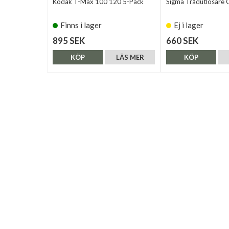
Kodak T-Max 100 120 5-Pack
Sigma Trådutlösare 
Finns i lager
Ej i lager
895 SEK
660 SEK
KÖP
LÄS MER
KÖP