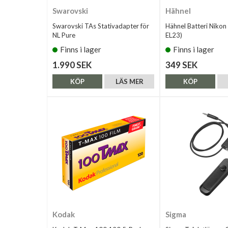
Swarovski
Hähnel
Swarovski TAs Stativadapter för
Hähnel Batteri Nikon
NL Pure
EL23)
Finns i lager
Finns i lager
1.990 SEK
349 SEK
KÖP
LÄS MER
KÖP
Kodak
Sigma