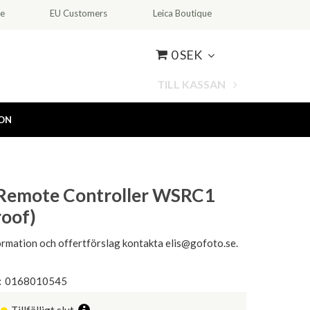
ce
EU Customers
Leica Boutique
0 SEK
TILL KASSAN
ION
Remote Controller WSRC1
oof)
ormation och offertförslag kontakta elis@gofoto.se.
:
0168010545