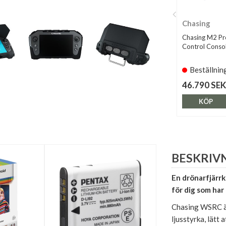
Chasing
Chasing M2 Pr
Control Consol
Beställnin
46.790 SEK
KÖP
BESKRIV
En drönarfjärrk
för dig som ha
Chasing WSRC ä
ljusstyrka, lätt