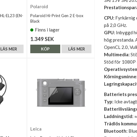
3A/15V 3A/20.
Polaroid
Prestationspar
 HL-EL23 (EN-
Polaroid Hi-Print Gen 2 E-box
CPU:
Fyrkärnig 
Black
på 2,0 GHz.
Finns i lager
GPU:
Inbyggd h
1.349 SEK
hög prestanda. 
OpenCL 2.0, Vulk
LÄS MER
KÖP
LÄS MER
Multimedia:
Stö
Stöd för 1080P
Operativsyste
Körningsminne
Lagringskapaci
Batteriets pre
Typ:
Icke avtagb
Batterilivsläng
Laddningstid:
≈
Trådlös kommu
Leica
Bluetooth:
Blue