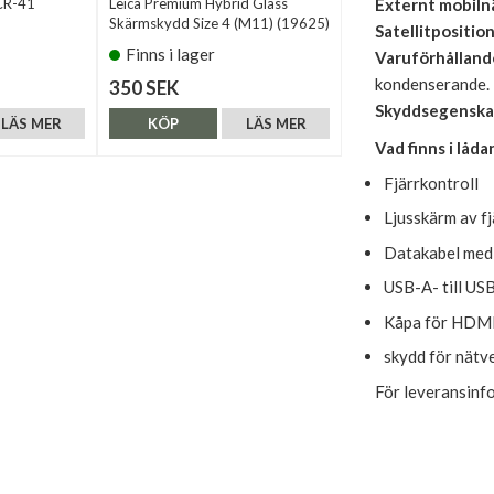
CR-41
Leica Premium Hybrid Glass
Externt mobiln
Skärmskydd Size 4 (M11) (19625)
Satellitpositio
Finns i lager
Varuförhålland
kondenserande.
350 SEK
Skyddsegenska
LÄS MER
KÖP
LÄS MER
Vad finns i låda
Fjärrkontroll
Ljusskärm av fj
Datakabel med 
USB-A- till US
Kåpa för HDMI
skydd för nätv
För leveransinf