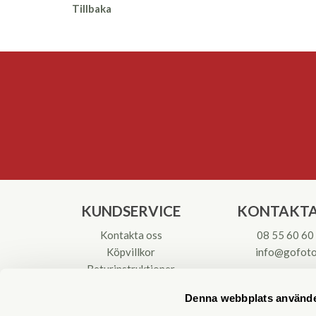
Tillbaka
KUNDSERVICE
KONTAKTA
Kontakta oss
08 55 60 60
Köpvillkor
info@gofoto
Returinstruktioner
Att välja kikare
Org.nr: 55621
Denna webbplats använde
Reparationer & Service