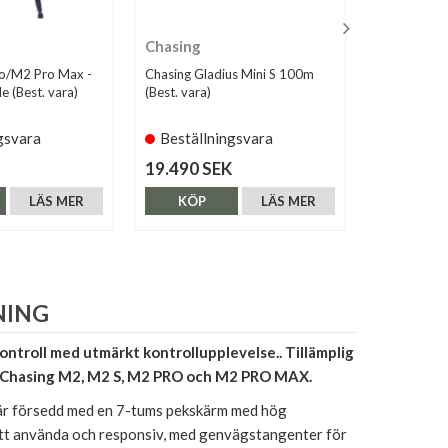
Chasing
Chasing
o/M2 Pro Max -
Chasing Gladius Mini S 100m
Chasing M2
e (Best. vara)
(Best. vara)
(Best. vara)
gsvara
Beställningsvara
Beställ
19.490 SEK
51.190 S
LÄS MER
KÖP
LÄS MER
KÖP
NING
ontroll med utmärkt kontrollupplevelse.. Tillämplig
r Chasing M2, M2 S, M2 PRO och M2 PRO MAX.
r försedd med en 7-tums pekskärm med hög
 att använda och responsiv, med genvägstangenter för