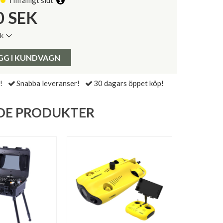
Tillfälligt slut
0
SEK
ik
de senaste 30 dagarna:
Pris:
GG I KUNDVAGN
!
Snabba leveranser!
30 dagars öppet köp!
DE PRODUKTER