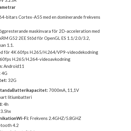
0V 3.25A
ametrar
64-bitars Cortex-A55 med en dominerande frekvens
ögpresterande maskinvara för 2D-acceleration med
ARM G52 2EE Stöd för OpenGL ES 1.1/2.0/3.2,
an 1.1.
d för 4K 60fps H.265/H.264/VP9-videodekodning
 60fps H.265/H.264-videoavkodning
m:
Android11
:
4G
tet:
32G
standa
Batterikapacitet:
7000mA, 11,1V
art litiumbatteri
d:
4h
3.5hx
nikation
Wi-Fi:
Frekvens 2.4GHZ/5.8GHZ
tooth 4.2