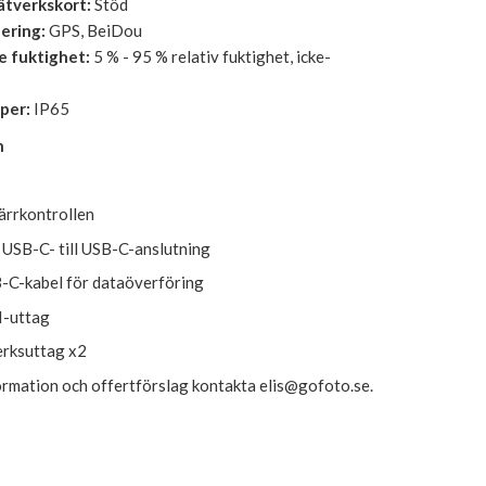
ätverkskort:
Stöd
nering:
GPS, BeiDou
e fuktighet:
5 % - 95 % relativ fuktighet, icke-
per:
IP65
n
ärrkontrollen
USB-C- till USB-C-anslutning
B-C-kabel för dataöverföring
-uttag
erksuttag x2
ormation och offertförslag kontakta elis@gofoto.se.