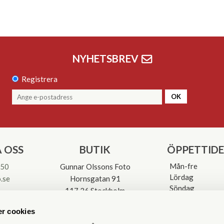
NYHETSBREV
Registrera
OK
 OSS
BUTIK
ÖPPETTID
Mån-fre
 50
Gunnar Olssons Foto
Lördag
.se
Hornsgatan 91
Söndag
117 26 Stockholm
Avvikande öpp
3-0137
r cookies