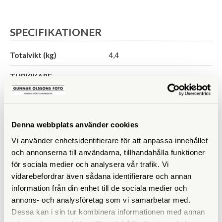
SPECIFIKATIONER
Totalvikt (kg)
4,4
TUBKIKARE
Förstoring
30-60x
Frontlinsdiameter (mm)
85
Denna webbplats använder cookies
Vi använder enhetsidentifierare för att anpassa innehållet
Filtergänga (mm)
86
och annonserna till användarna, tillhandahålla funktioner
Vattentät
för sociala medier och analysera vår trafik. Vi
vidarebefordrar även sådana identifierare och annan
Vikt (g)
1700 (inkl. okular)
information från din enhet till de sociala medier och
annons- och analysföretag som vi samarbetar med.
Garanti
10 år
Dessa kan i sin tur kombinera informationen med annan