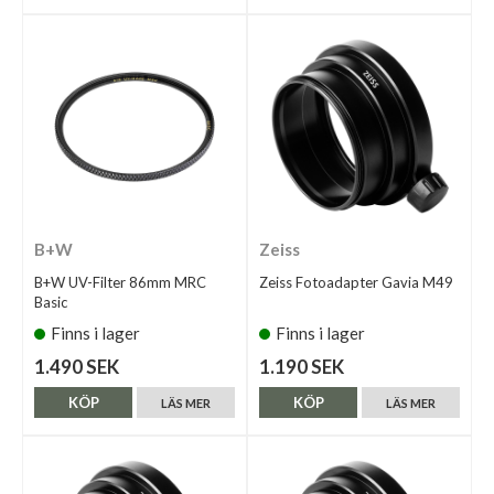
B+W
Zeiss
B+W UV-Filter 86mm MRC
Zeiss Fotoadapter Gavia M49
Basic
Finns i lager
Finns i lager
1.490 SEK
1.190 SEK
KÖP
KÖP
LÄS MER
LÄS MER