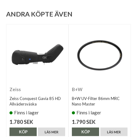
ANDRA KÖPTE ÄVEN
Zeiss
B+W
Zeiss Conquest Gavia 85 HD
B+W UV-Filter 86mm MRC
Allvädersväska
Nano Master
Finns i lager
Finns i lager
1.780 SEK
1.790 SEK
KÖP
KÖP
LÄS MER
LÄS MER