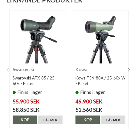
LIKNANDE PRODUKTER
Swarovski
Kowa
Swarovski ATX-85 / 25-
Kowa TSN-88A / 25-60x W
60x - Paket
- Paket
Finns i lager
Finns i lager
55.900 SEK
49.900 SEK
58.850 SEK
52.560 SEK
KÖP
KÖP
LÄS MER
LÄS MER