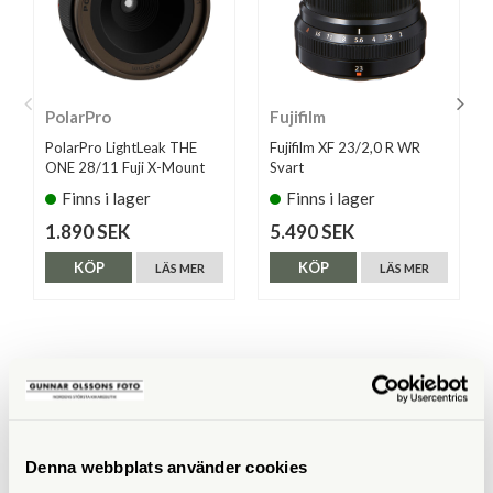
PolarPro
Fujifilm
PolarPro LightLeak THE
Fujifilm XF 23/2,0 R WR
ONE 28/11 Fuji X-Mount
Svart
Finns i lager
Finns i lager
1.890 SEK
5.490 SEK
KÖP
KÖP
LÄS MER
LÄS MER
ANDRA KÖPTE ÄVEN
Denna webbplats använder cookies