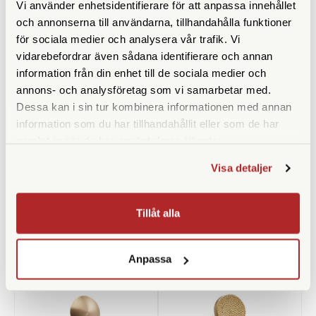
Vi använder enhetsidentifierare för att anpassa innehållet
och annonserna till användarna, tillhandahålla funktioner
för sociala medier och analysera vår trafik. Vi
vidarebefordrar även sådana identifierare och annan
information från din enhet till de sociala medier och
annons- och analysföretag som vi samarbetar med.
Dessa kan i sin tur kombinera informationen med annan
Squarehood
Squarehood
information som du har tillhandahållit eller som de har
samlat in när du har använt deras tjänster.
Squarehood Mini Softy DOME
Squarehood Mini Softy DOME
Red
Black
Visa detaljer
Finns i lager
Finns i lager
109 SEK
109 SEK
Tillåt alla
KÖP
KÖP
LÄS MER
LÄS MER
Anpassa