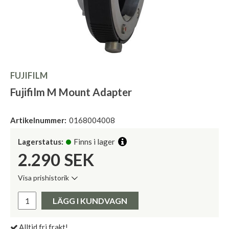
FUJIFILM
Fujifilm M Mount Adapter
Artikelnummer:
0168004008
Lagerstatus:
Finns i lager
2.290
SEK
Visa prishistorik
Lägsta pris de senaste 30 dagarna:
Pris:
LÄGG I KUNDVAGN
Alltid fri frakt!