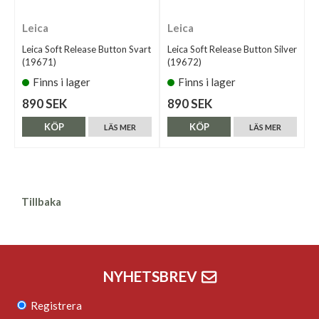
Leica
Leica
Leica Soft Release Button Svart
Leica Soft Release Button Silver
(19671)
(19672)
Finns i lager
Finns i lager
890 SEK
890 SEK
KÖP
KÖP
LÄS MER
LÄS MER
Tillbaka
NYHETSBREV
Registrera