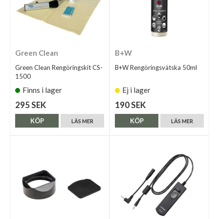
Green Clean
B+W
Green Clean Rengöringskit CS-
B+W Rengöringsvätska 50ml
1500
Finns i lager
Ej i lager
295 SEK
190 SEK
KÖP
KÖP
LÄS MER
LÄS MER