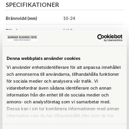
SPECIFIKATIONER
Brännvidd (mm)
10-24
Bländare
f/4,0
Filtergänga (mm)
72
Vikt (g)
385
Denna webbplats använder cookies
Vi använder enhetsidentifierare för att anpassa innehållet
Mått (mm)
77,6 x 87
och annonserna till användarna, tillhandahålla funktioner
för sociala medier och analysera vår trafik. Vi
vidarebefordrar även sådana identifierare och annan
information från din enhet till de sociala medier och
annons- och analysföretag som vi samarbetar med.
ANDRA KÖPTE ÄVEN
Dessa kan i sin tur kombinera informationen med annan
information som du har tillhandahållit eller som de har
samlat in när du har använt deras tjänster.