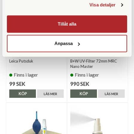
Visa detaljer
Tillåt alla
Anpassa
Leica
B+W
Leica Putsduk
B+W UV-Filter 72mm MRC
Nano Master
Finns i lager
Finns i lager
99 SEK
990 SEK
KÖP
KÖP
LÄS MER
LÄS MER