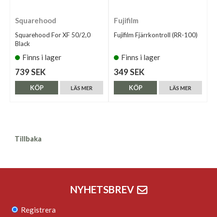
Squarehood
Fujifilm
Squarehood For XF 50/2,0
Fujifilm Fjärrkontroll (RR-100)
Black
Finns i lager
Finns i lager
739 SEK
349 SEK
KÖP
KÖP
LÄS MER
LÄS MER
Tillbaka
NYHETSBREV
Registrera