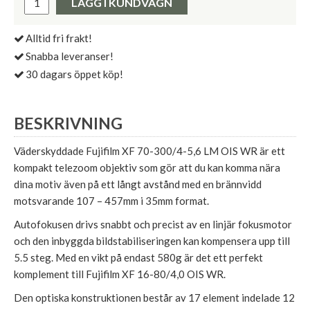
LÄGG I KUNDVAGN
Alltid fri frakt!
Snabba leveranser!
30 dagars öppet köp!
BESKRIVNING
Väderskyddade Fujifilm XF 70-300/4-5,6 LM OIS WR är ett
kompakt telezoom objektiv som gör att du kan komma nära
dina motiv även på ett långt avstånd med en brännvidd
motsvarande 107 – 457mm i 35mm format.
Autofokusen drivs snabbt och precist av en linjär fokusmotor
och den inbyggda bildstabiliseringen kan kompensera upp till
5.5 steg. Med en vikt på endast 580g är det ett perfekt
komplement till Fujifilm XF 16-80/4,0 OIS WR.
Den optiska konstruktionen består av 17 element indelade 12