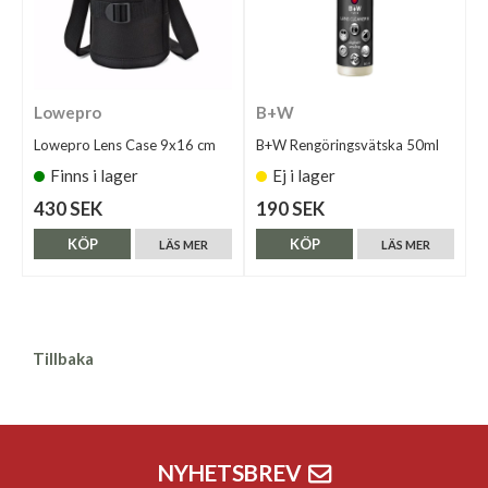
Lowepro
B+W
Lowepro Lens Case 9x16 cm
B+W Rengöringsvätska 50ml
Finns i lager
Ej i lager
430 SEK
190 SEK
KÖP
KÖP
LÄS MER
LÄS MER
Tillbaka
NYHETSBREV