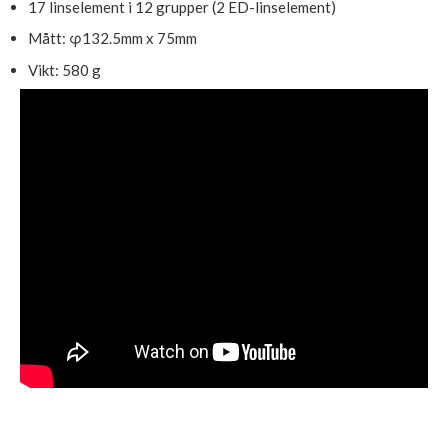
17 linselement i 12 grupper (2 ED-linselement)
Mått: φ132.5mm x 75mm
Vikt: 580 g