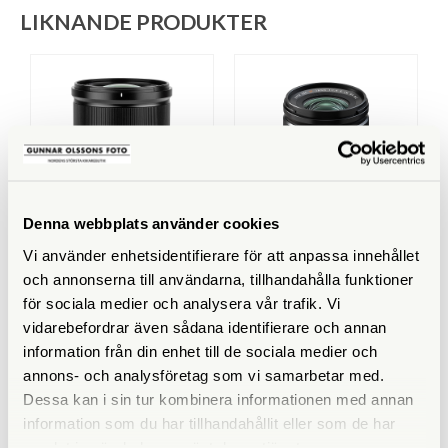
LIKNANDE PRODUKTER
Denna webbplats använder cookies
Viltrox
Fujifilm
Vi använder enhetsidentifierare för att anpassa innehållet
Viltrox AF 13/1,4 för Fuji X
Fujifilm XF 18/1,4 R LM WR
och annonserna till användarna, tillhandahålla funktioner
Mount APS-C
för sociala medier och analysera vår trafik. Vi
vidarebefordrar även sådana identifierare och annan
Finns i lager
Finns i lager
information från din enhet till de sociala medier och
5.490 SEK
11.890 SEK
annons- och analysföretag som vi samarbetar med.
Dessa kan i sin tur kombinera informationen med annan
KÖP
KÖP
LÄS MER
LÄS MER
information som du har tillhandahållit eller som de har
samlat in när du har använt deras tjänster.