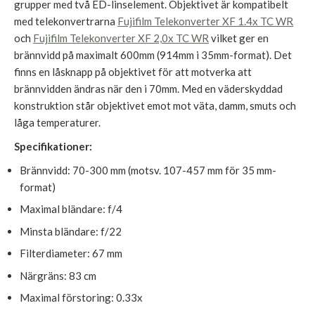
grupper med två ED-linselement. Objektivet är kompatibelt
med telekonvertrarna
Fujifilm Telekonverter XF 1.4x TC WR
och
Fujifilm Telekonverter XF 2,0x TC WR
vilket ger en
brännvidd på maximalt 600mm (914mm i 35mm-format). Det
finns en låsknapp på objektivet för att motverka att
brännvidden ändras när den i 70mm. Med en väderskyddad
konstruktion står objektivet emot mot väta, damm, smuts och
låga temperaturer.
Specifikationer:
Brännvidd: 70-300 mm (motsv. 107-457 mm för 35 mm-
format)
Maximal bländare: f/4
Minsta bländare: f/22
Filterdiameter: 67 mm
Närgräns: 83 cm
Maximal förstoring: 0.33x