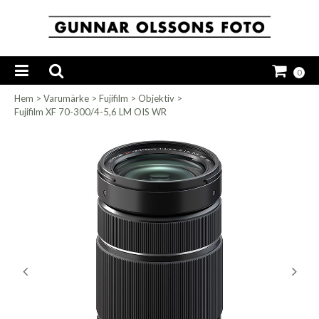
0
Hem
>
Varumärke
>
Fujifilm
>
Objektiv
>
Fujifilm XF 70-300/4-5,6 LM OIS WR