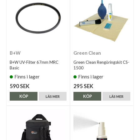
B+W
Green Clean
B+W UV-Filter 67mm MRC
Green Clean Rengöringskit CS-
Basic
1500
Finns i lager
Finns i lager
590 SEK
295 SEK
KÖP
KÖP
LÄS MER
LÄS MER