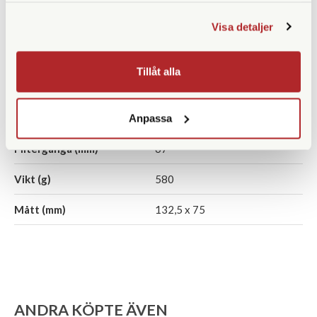
Visa detaljer
SPECIFIKATIONER
Tillåt alla
Brännvidd (mm)
70-300 (motsv. 107-457)
Bländare
f/4-5,6
Anpassa
Filtergänga (mm)
67
Vikt (g)
580
Mått (mm)
132,5 x 75
ANDRA KÖPTE ÄVEN