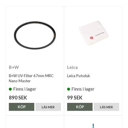
B+W
Leica
B+W UV-Filter 67mm MRC
Leica Putsduk
Nano Master
Finns i lager
Finns i lager
890 SEK
99 SEK
KÖP
KÖP
LÄS MER
LÄS MER