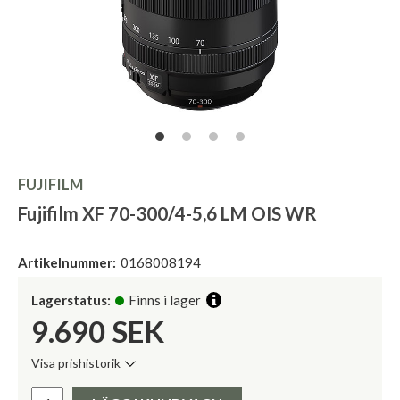
FUJIFILM
Fujifilm XF 70-300/4-5,6 LM OIS WR
Artikelnummer:
0168008194
Lagerstatus:
Finns i lager
9.690
SEK
Visa prishistorik
Lägsta pris de senaste 30 dagarna:
Pris: