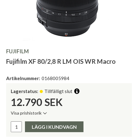
FUJIFILM
Fujifilm XF 80/2,8 R LM OIS WR Macro
Artikelnummer:
0168005984
Lagerstatus:
Tillfälligt slut
12.790
SEK
Visa prishistorik
Lägsta pris de senaste 30 dagarna:
Pris:
LÄGG I KUNDVAGN