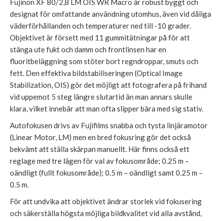
Fujinon XF 80/2,8 LM OIS WR Macro är robust byggt och
designat för omfattande användning utomhus, även vid dåliga
väderförhållanden och temperaturer ned till -10 grader.
Objektivet är försett med 11 gummitätningar på för att
stänga ute fukt och damm och frontlinsen har en
fluoritbeläggning som stöter bort regndroppar, smuts och
fett. Den effektiva bildstabiliseringen (Optical Image
Stabilization, OIS) gör det möjligt att fotografera på frihand
vid uppemot 5 steg längre slutartid än man annars skulle
klara, vilket innebär att man ofta slipper bära med sig stativ.
Autofokusen drivs av Fujifilms snabba och tysta linjäramotor
(Linear Motor, LM) men en bred fokusring gör det också
bekvämt att ställa skärpan manuellt. Här finns också ett
reglage med tre lägen för val av fokusområde; 0.25 m –
oändligt (fullt fokusområde); 0.5 m – oändligt samt 0.25 m –
0.5 m.
För att undvika att objektivet ändrar storlek vid fokusering
och säkerställa högsta möjliga bildkvalitet vid alla avstånd,