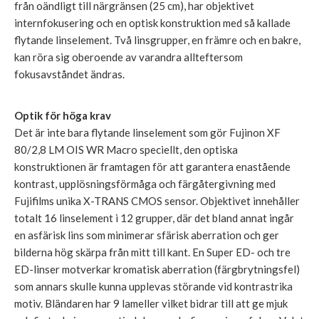
från oändligt till närgränsen (25 cm), har objektivet
internfokusering och en optisk konstruktion med så kallade
flytande linselement. Två linsgrupper, en främre och en bakre,
kan röra sig oberoende av varandra allteftersom
fokusavståndet ändras.
Optik för höga krav
Det är inte bara flytande linselement som gör Fujinon XF
80/2,8 LM OIS WR Macro speciellt, den optiska
konstruktionen är framtagen för att garantera enastående
kontrast, upplösningsförmåga och färgåtergivning med
Fujifilms unika X-TRANS CMOS sensor. Objektivet innehåller
totalt 16 linselement i 12 grupper, där det bland annat ingår
en asfärisk lins som minimerar sfärisk aberration och ger
bilderna hög skärpa från mitt till kant. En Super ED- och tre
ED-linser motverkar kromatisk aberration (färgbrytningsfel)
som annars skulle kunna upplevas störande vid kontrastrika
motiv. Bländaren har 9 lameller vilket bidrar till att ge mjuk