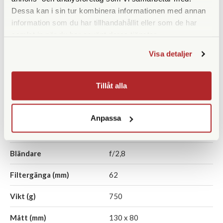
Dessa kan i sin tur kombinera informationen med annan
Finns i lager
Finns i lager
information som du har tillhandahållit eller som de har
11.890 SEK
9.690 SEK
samlat in när du har använt deras tjänster.
KÖP
KÖP
LÄS MER
LÄS MER
Visa detaljer
Tillåt alla
SPECIFIKATIONER
Anpassa
Brännvidd (mm)
80 (motsv. 122)
Bländare
f/2,8
Filtergänga (mm)
62
Vikt (g)
750
Mått (mm)
130 x 80