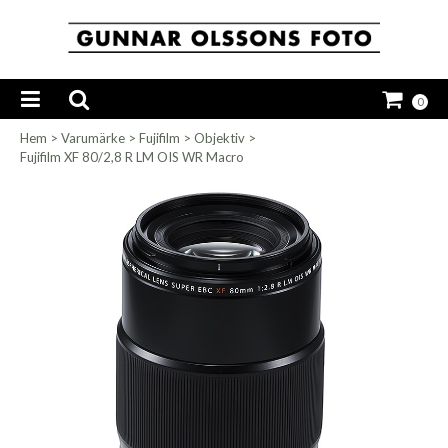
0
Hem
>
Varumärke
>
Fujifilm
>
Objektiv
>
Fujifilm XF 80/2,8 R LM OIS WR Macro