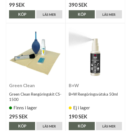
99 SEK
390 SEK
KÖP
KÖP
LÄS MER
LÄS MER
Green Clean
B+W
Green Clean Rengöringskit CS-
B+W Rengöringsvätska 50ml
1500
Finns i lager
Ej i lager
295 SEK
190 SEK
KÖP
KÖP
LÄS MER
LÄS MER