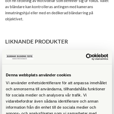
och fin teckning av motivdelar som befinner sig ur fokus. Valet
av bländare kan kontrolleras antingen med kamerans
inmatningshjul eller med en dedikerad bländarring på
objektivet.
LIKNANDE PRODUKTER
Denna webbplats använder cookies
Vi använder enhetsidentifierare för att anpassa innehållet
och annonserna till användarna, tillhandahålla funktioner
för sociala medier och analysera vår trafik. Vi
Fujifilm
Fujifilm
vidarebefordrar även sådana identifierare och annan
Fujifilm XF 18/1,4 R LM WR
Fujifilm XF 70-300/4-5,6
information från din enhet till de sociala medier och
LM OIS WR
annons- och analysföretag som vi samarbetar med.