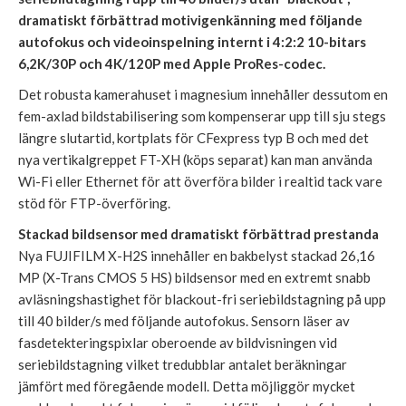
dramatiskt förbättrad motivigenkänning med följande
autofokus och videoinspelning internt i 4:2:2 10-bitars
6,2K/30P och 4K/120P med Apple ProRes-codec.
Det robusta kamerahuset i magnesium innehåller dessutom en
fem-axlad bildstabilisering som kompenserar upp till sju stegs
längre slutartid, kortplats för CFexpress typ B och med det
nya vertikalgreppet FT-XH (köps separat) kan man använda
Wi-Fi eller Ethernet för att överföra bilder i realtid tack vare
stöd för FTP-överföring.
Stackad bildsensor med dramatiskt förbättrad prestanda
Nya FUJIFILM X-H2S innehåller en bakbelyst stackad 26,16
MP (X-Trans CMOS 5 HS) bildsensor med en extremt snabb
avläsningshastighet för blackout-fri seriebildstagning på upp
till 40 bilder/s med följande autofokus. Sensorn läser av
fasdetekteringspixlar oberoende av bildvisningen vid
seriebildstagning vilket tredubblar antalet beräkningar
jämfört med föregående modell. Detta möjliggör mycket