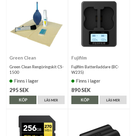
Green Clean
Fujifilm
Green Clean Rengöringskit CS-
Fujifilm Batteriladdare (BC-
1500
W235)
Finns i lager
Finns i lager
295 SEK
890 SEK
KÖP
KÖP
LÄS MER
LÄS MER