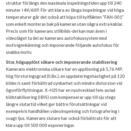
struktur förlängs den maximala inspelningstiden upp till 240
minuter i 4K/60P. För att klara av långa inspelningar vid höga
temperaturer går det också att köpa till kylfläkten ”FAN-001”
som enkelt monteras bak på kameran utan några extra kablar.
Precis som för kamerans stillbilds-del kan man även i
videoläget ta del av kamerans autofokussystem med
motivigenkänning och imponerande följande autofokus för
snabba motiv.
Stor, högupplöst sökare och imponerande stabilisering
Kamerans elektroniska sökare har en upplösning på 5,76 MP,
hög förstoringsgrad (0,8x.), en uppdateringshastighet på 120
bilder/s samt förbättrad synbarhet och mindre distorsion vid
ögonförflyttningar. X-H2S har en nyutvecklad fem-axlad
bildstabilisering (IBIS) som kompenserar upp till sju stegs
längre slutartid vilket ger bättre förutsättningar vid
exempelvis handhållen videoinspelning och fotografering i
svagt ljus. Kamerans slutare har också förbättrats för att
klara upp till 500 000 exponeringar.