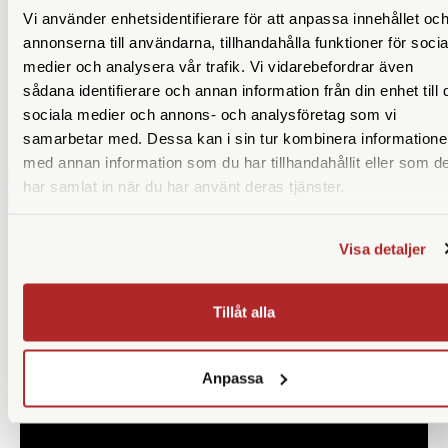
SD/SDHC/SDXC med stöd för UHS-II (Ultra High Speed
Vi använder enhetsidentifierare för att anpassa innehållet oc
Class 2)
annonserna till användarna, tillhandahålla funktioner för socia
medier och analysera vår trafik. Vi vidarebefordrar även
Fujifilms omtyckta filmsimuleringslägen fungerar både vid
sådana identifierare och annan information från din enhet till 
fotografering och videoinspelning
sociala medier och annons- och analysföretag som vi
Wi-Fi för trådlös bildöverföring och Bluetooth för ständig,
samarbetar med. Dessa kan i sin tur kombinera information
strömsnål uppkoppling till telefon/surfplatta. Möjlighet att
med annan information som du har tillhandahållit eller som d
fjärrstyra kameran med appen FUJIFILM Camera Remote
har samlat in när du har använt deras tjänster.
Visa detaljer
Tillåt alla
Anpassa