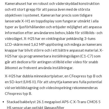
Kamerahuset har en robust och väderskyddad konstruktion
och ett stort grepp för att passa även med de största
objektiven i systemet. Kameran har precis som tidigare
lanserade X-H1 en toppdisplay som fungerar utmärkt i alla
typer av ljusförhållanden och erbjuder möjlighet att anpassa
information efter användarens behov, både för stillbilds- och
videoläget. X-H2S har en vinklingsbar pekkänslig 3-tums
LCD-skärm med 1,62 MP upplösning och många av kamerans
knappar har blivit större och i ett bättre anpassat material. X-
H2S har sju programmerbara inställningslägen (C1-C7) som
går att dedicera för antingen stillbild eller video för snabb
åtkomst av frekvent använda inställningar.
X-H2S har dubbla minneskortplatser, en CFexpress typ B och
en SD-kort (UHS II). För att utnyttja kamerans fulla potential
vid seriebildstagning och videoinspelning rekommenderas
CFexpress typ B.
Stackad bakbelyst 26.1 megapixel APS-C X-Trans CMOS 5
HS sensor utan optiskt lågpassfilter