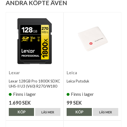
ANDRA KÖPTE ÄVEN
Lexar
Leica
Lexar 128GB Pro 1800X SDXC
Leica Putsduk
UHS-II U3 (V60) R270/W180
Finns i lager
Finns i lager
1.690 SEK
99 SEK
KÖP
KÖP
LÄS MER
LÄS MER