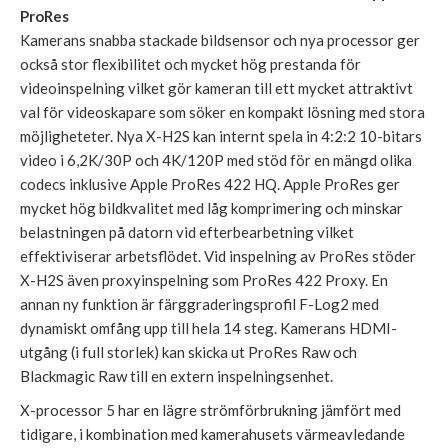
ProRes
Kamerans snabba stackade bildsensor och nya processor ger
också stor flexibilitet och mycket hög prestanda för
videoinspelning vilket gör kameran till ett mycket attraktivt
val för videoskapare som söker en kompakt lösning med stora
möjligheteter. Nya X-H2S kan internt spela in 4:2:2 10-bitars
video i 6,2K/30P och 4K/120P med stöd för en mängd olika
codecs inklusive Apple ProRes 422 HQ. Apple ProRes ger
mycket hög bildkvalitet med låg komprimering och minskar
belastningen på datorn vid efterbearbetning vilket
effektiviserar arbetsflödet. Vid inspelning av ProRes stöder
X-H2S även proxyinspelning som ProRes 422 Proxy. En
annan ny funktion är färggraderingsprofil F-Log2 med
dynamiskt omfång upp till hela 14 steg. Kamerans HDMI-
utgång (i full storlek) kan skicka ut ProRes Raw och
Blackmagic Raw till en extern inspelningsenhet.
X-processor 5 har en lägre strömförbrukning jämfört med
tidigare, i kombination med kamerahusets värmeavledande