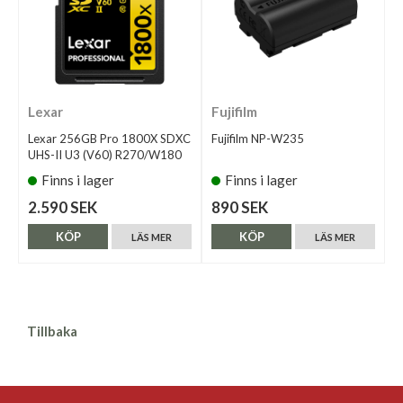
Lexar
Fujifilm
Lexar 256GB Pro 1800X SDXC
Fujifilm NP-W235
UHS-II U3 (V60) R270/W180
Finns i lager
Finns i lager
2.590 SEK
890 SEK
KÖP
KÖP
LÄS MER
LÄS MER
Tillbaka