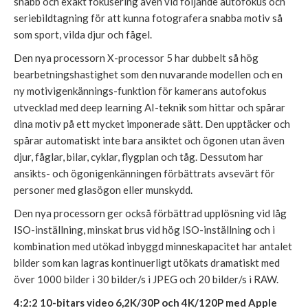
snabb och exakt fokusering även vid följande autofokus och
seriebildtagning för att kunna fotografera snabba motiv så
som sport, vilda djur och fågel.
Den nya processorn X-processor 5 har dubbelt så hög
bearbetningshastighet som den nuvarande modellen och en
ny motivigenkännings-funktion för kamerans autofokus
utvecklad med deep learning AI-teknik som hittar och spårar
dina motiv på ett mycket imponerade sätt. Den upptäcker och
spårar automatiskt inte bara ansiktet och ögonen utan även
djur, fåglar, bilar, cyklar, flygplan och tåg. Dessutom har
ansikts- och ögonigenkänningen förbättrats avsevärt för
personer med glasögon eller munskydd.
Den nya processorn ger också förbättrad upplösning vid låg
ISO-inställning, minskat brus vid hög ISO-inställning och i
kombination med utökad inbyggd minneskapacitet har antalet
bilder som kan lagras kontinuerligt utökats dramatiskt med
över 1000 bilder i 30 bilder/s i JPEG och 20 bilder/s i RAW.
4:2:2 10-bitars video 6,2K/30P och 4K/120P med Apple