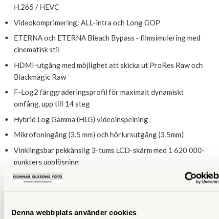
H.265 / HEVC
Videokomprimering: ALL-intra och Long GOP
ETERNA och ETERNA Bleach Bypass - filmsimulering med
cinematisk stil
HDMI-utgång med möjlighet att skicka ut ProRes Raw och
Blackmagic Raw
F-Log2 färggraderingsprofil för maximalt dynamiskt
omfång, upp till 14 steg
Hybrid Log Gamma (HLG) videoinspelning
Mikrofoningång (3.5 mm) och hörlursutgång (3,5mm)
Vinklingsbar pekkänslig 3-tums LCD-skärm med 1 620 000-
punkters upplösning
Elektronisk sökare med 5 760 000-punkters upplösning,
0,8x förstoring och jämn bild utan "blackout" vid
serietagning
Denna webbplats använder cookies
Dubbla minneskortplatser CFexpress Typ B och