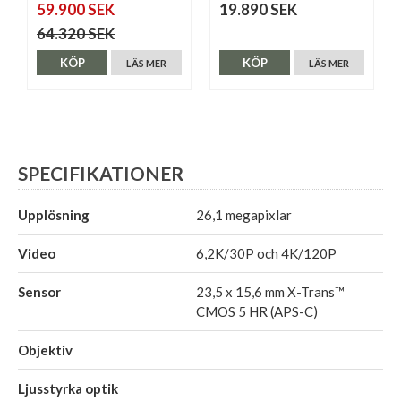
59.900 SEK
19.890 SEK
64.320 SEK
KÖP
KÖP
LÄS MER
LÄS MER
SPECIFIKATIONER
Upplösning
26,1 megapixlar
Video
6,2K/30P och 4K/120P
Sensor
23,5 x 15,6 mm X-Trans™
CMOS 5 HR (APS-C)
Objektiv
Ljusstyrka optik