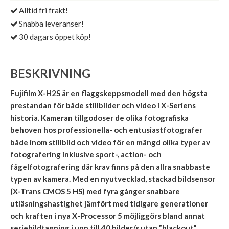
Alltid fri frakt!
Snabba leveranser!
30 dagars öppet köp!
BESKRIVNING
Fujifilm X-H2S är en flaggskeppsmodell med den högsta
prestandan för både stillbilder och video i X-Seriens
historia. Kameran tillgodoser de olika fotografiska
behoven hos professionella- och entusiastfotografer
både inom stillbild och video för en mängd olika typer av
fotografering inklusive sport-, action- och
fågelfotografering där krav finns på den allra snabbaste
typen av kamera. Med en nyutvecklad, stackad bildsensor
(X-Trans CMOS 5 HS) med fyra gånger snabbare
utläsningshastighet jämfört med tidigare generationer
och kraften i nya X-Processor 5 möjliggörs bland annat
seriebildtagning i upp till 40 bilder/s utan ”blackout”,