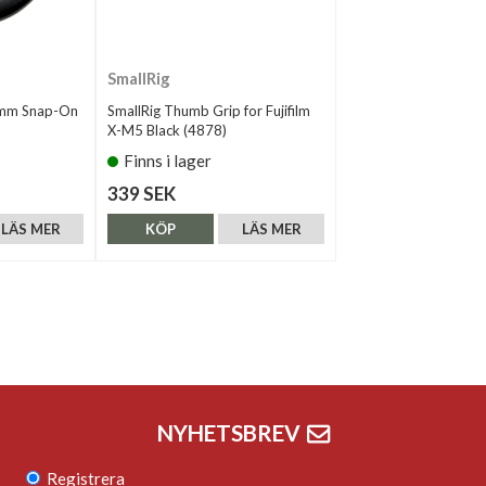
SmallRig
2mm Snap-On
SmallRig Thumb Grip for Fujifilm
X-M5 Black (4878)
Finns i lager
339 SEK
LÄS MER
KÖP
LÄS MER
NYHETSBREV
Registrera