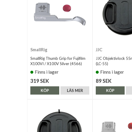
SmallRig
JJC
SmallRig Thumb Grip for Fujifilm
JJC Objektivlock 5
X100VI / X100V Silver (4566)
(LC-55)
Finns i lager
Finns i lager
319 SEK
89 SEK
KÖP
LÄS MER
KÖP