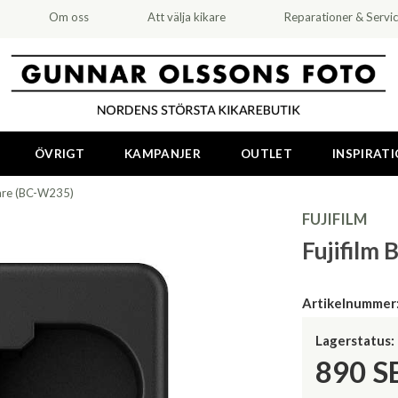
Om oss
Att välja kikare
Reparationer & Servi
ÖVRIGT
KAMPANJER
OUTLET
INSPIRAT
dare (BC-W235)
FUJIFILM
Fujifilm
Artikelnummer
Lagerstatus:
890
S