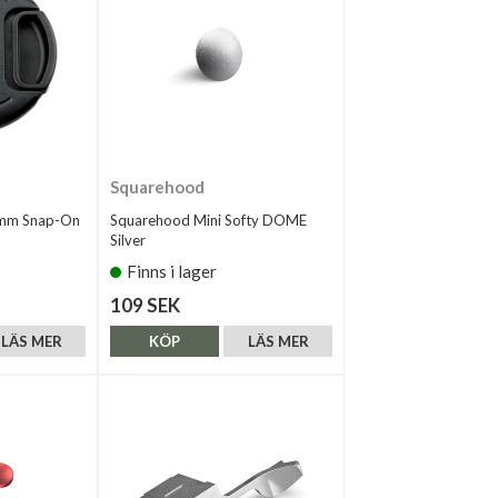
Squarehood
5mm Snap-On
Squarehood Mini Softy DOME
Silver
Finns i lager
109 SEK
LÄS MER
KÖP
LÄS MER