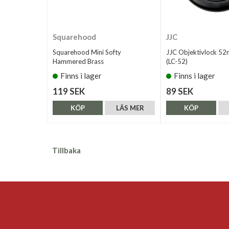
Squarehood
JJC
Squarehood Mini Softy
JJC Objektivlock 5
Hammered Brass
(LC-52)
Finns i lager
Finns i lager
119 SEK
89 SEK
KÖP
LÄS MER
KÖP
Tillbaka