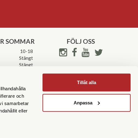
ER SOMMAR
FÖLJ OSS
10-18
Stängt
Stängt
ettider->
Tillåt alla
illhandahålla
ifierare och
Anpassa
 vi samarbetar
ahållit eller