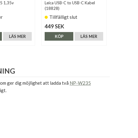
25 1,35v
Leica USB-C to USB-C Kabel
Olympus O
(18828)
Nätadapter
er
Tillfälligt slut
Finns i 
449 SEK
499 SEK
LÄS MER
KÖP
LÄS MER
KÖP
NING
om ger dig möjlighet att ladda två
NP-W235
igt.