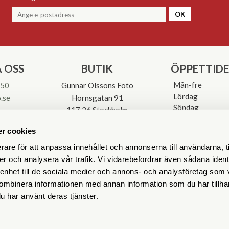
OK
 OSS
BUTIK
ÖPPETTID
Mån-fre
 50
Gunnar Olssons Foto
Lördag
.se
Hornsgatan 91
Söndag
117 26 Stockholm
Avvikande öpp
3-0137
r cookies
rare för att anpassa innehållet och annonserna till användarna, t
er och analysera vår trafik. Vi vidarebefordrar även sådana ident
 enhet till de sociala medier och annons- och analysföretag som
ombinera informationen med annan information som du har tillhand
u har använt deras tjänster.