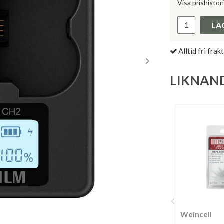
Visa prishistor
Lägsta pris 
LÄ
Alltid fri frakt
LIKNAN
Weincell