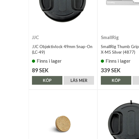
JJC
SmallRig
JJC Objektivlock 49mm Snap-On
SmallRig Thumb Grip f
(LC-49)
X-M5 Silver (4877)
Finns i lager
Finns i lager
89 SEK
339 SEK
KÖP
LÄS MER
KÖP