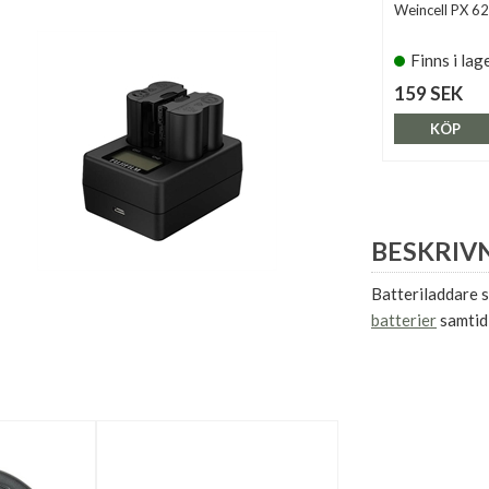
Weincell PX 6
Finns i lag
159 SEK
KÖP
BESKRIV
Batteriladdare s
batterier
samtid