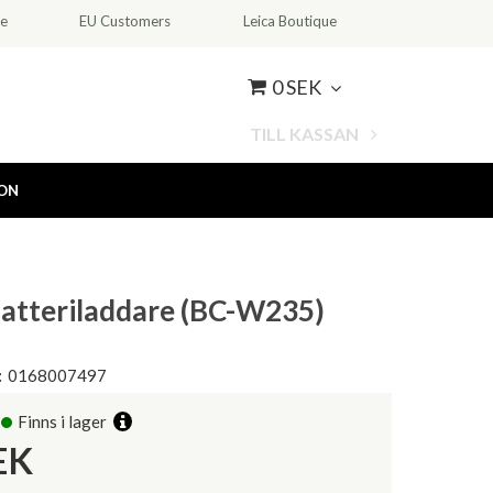
ce
EU Customers
Leica Boutique
0 SEK
TILL KASSAN
ION
 Batteriladdare (BC-W235)
:
0168007497
Finns i lager
EK