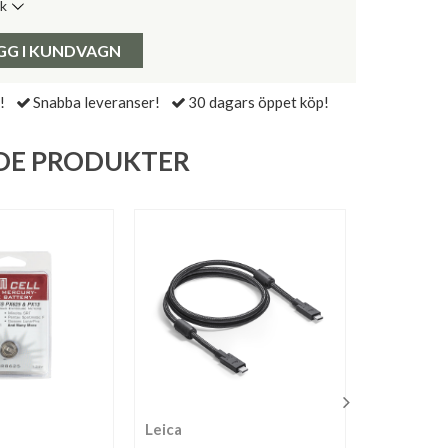
ik
de senaste 30 dagarna:
Pris:
GG I KUNDVAGN
!
Snabba leveranser!
30 dagars öppet köp!
DE PRODUKTER
Leica
Olympus