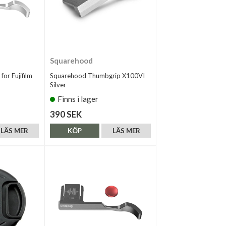
Squarehood
or Fujifilm
Squarehood Thumbgrip X100VI
Silver
Finns i lager
390 SEK
LÄS MER
KÖP
LÄS MER