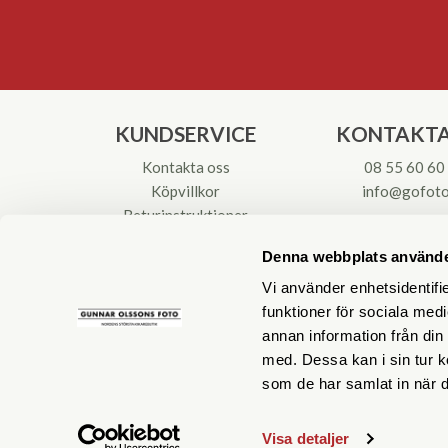
KUNDSERVICE
KONTAKTA
Kontakta oss
08 55 60 60
Köpvillkor
info@gofoto
Returinstruktioner
Att välja kikare
Org.nr: 55621
Denna webbplats använde
Reparationer & Service
Vi använder enhetsidentifie
funktioner för sociala medi
annan information från din
med. Dessa kan i sin tur k
som de har samlat in när d
Visa detaljer