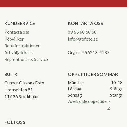
KUNDSERVICE
KONTAKTA OSS
Kontakta oss
08 55 60 60 50
Köpvillkor
info@gofoto.se
Returinstruktioner
Att välja kikare
Org.nr: 556213-0137
Reparationer & Service
BUTIK
ÖPPETTIDER SOMMAR
Mån-fre
10-18
Gunnar Olssons Foto
Lördag
Stängt
Hornsgatan 91
Söndag
Stängt
117 26 Stockholm
Avvikande öppettider-
>
FÖLJ OSS