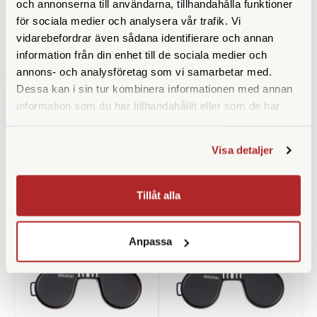
och annonserna till användarna, tillhandahålla funktioner
för sociala medier och analysera vår trafik. Vi
vidarebefordrar även sådana identifierare och annan
information från din enhet till de sociala medier och
annons- och analysföretag som vi samarbetar med.
Dessa kan i sin tur kombinera informationen med annan
Adox
CineStill
information som du har tillhandahållit eller som de har
Adox ADOFIX Plus Fixer 500
CineStill D6 DaylightChrome
samlat in när du har använt deras tjänster.
ml Concentrate
(Del 1 av 3)
Visa detaljer
Finns i lager
Finns i lager
99 SEK
179 SEK
Tillåt alla
KÖP
KÖP
LÄS MER
LÄS MER
Anpassa