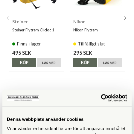
Steiner
Nikon
Steiner Flytrem Clicloc 1
Nikon Flytrem
Finns i lager
Tillfälligt slut
495 SEK
295 SEK
KÖP
KÖP
LÄS MER
LÄS MER
ANDRA KÖPTE ÄVEN
Denna webbplats använder cookies
Vi använder enhetsidentifierare för att anpassa innehållet