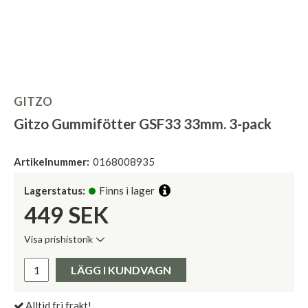
GITZO
Gitzo Gummifötter GSF33 33mm. 3-pack
Artikelnummer:
0168008935
Lagerstatus:
Finns i lager
449
SEK
Visa prishistorik
Lägsta pris de senaste 30 dagarna:
Pris:
LÄGG I KUNDVAGN
Alltid fri frakt!