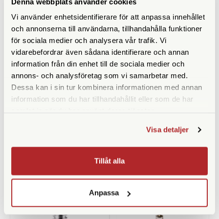
Denna webbplats använder cookies
Vi använder enhetsidentifierare för att anpassa innehållet
och annonserna till användarna, tillhandahålla funktioner
för sociala medier och analysera vår trafik. Vi
vidarebefordrar även sådana identifierare och annan
information från din enhet till de sociala medier och
annons- och analysföretag som vi samarbetar med.
Dessa kan i sin tur kombinera informationen med annan
information som du har tillhandahållit eller som de har
Manfrotto
Quenox
samlat in när du har använt deras tjänster.
Manfrotto 147 (Adapter
Quenox Adapter 3/8"hona till
3/8"-1/4" Hane/Hane)
1/4"hane
Visa detaljer
Finns i lager
Ej i lager
79 SEK
95 SEK
Tillåt alla
KÖP
KÖP
LÄS MER
LÄS MER
Anpassa