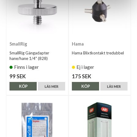
SmallRig
Hama
SmallRig Gängadapter
Hama Blixtkontakt tredubbel
hane/hane 1/4" (828)
Finns i lager
Ej i lager
99 SEK
175 SEK
KÖP
KÖP
LÄS MER
LÄS MER