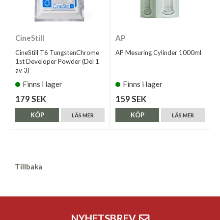
CineStill
AP
CineStill T6 TungstenChrome
AP Mesuring Cylinder 1000ml
1st Developer Powder (Del 1
av 3)
Finns i lager
Finns i lager
179 SEK
159 SEK
KÖP
KÖP
LÄS MER
LÄS MER
Tillbaka
NYHETSBREV