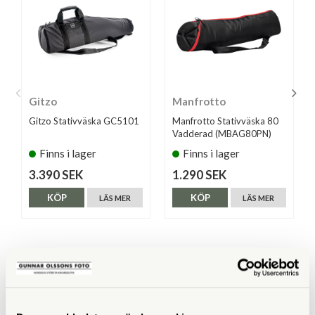
Gitzo
Manfrotto
Gitzo Stativväska GC5101
Manfrotto Stativväska 80
Vadderad (MBAG80PN)
Finns i lager
Finns i lager
3.390 SEK
1.290 SEK
KÖP
KÖP
LÄS MER
LÄS MER
ANDRA KÖPTE ÄVEN