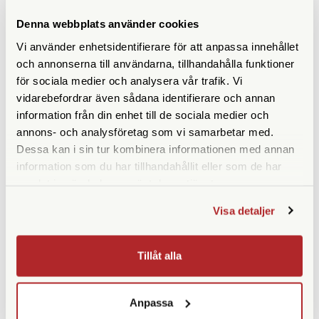
Denna webbplats använder cookies
ANDRA KÖPTE ÄVEN
Vi använder enhetsidentifierare för att anpassa innehållet
och annonserna till användarna, tillhandahålla funktioner
för sociala medier och analysera vår trafik. Vi
vidarebefordrar även sådana identifierare och annan
information från din enhet till de sociala medier och
annons- och analysföretag som vi samarbetar med.
Dessa kan i sin tur kombinera informationen med annan
information som du har tillhandahållit eller som de har
samlat in när du har använt deras tjänster.
Manfrotto
Røde
Visa detaljer
Manfrotto Fjäderklämma Mini
Røde SC3
275
Tillåt alla
Finns i lager
Finns i lager
329 SEK
219 SEK
Anpassa
KÖP
KÖP
LÄS MER
LÄS MER