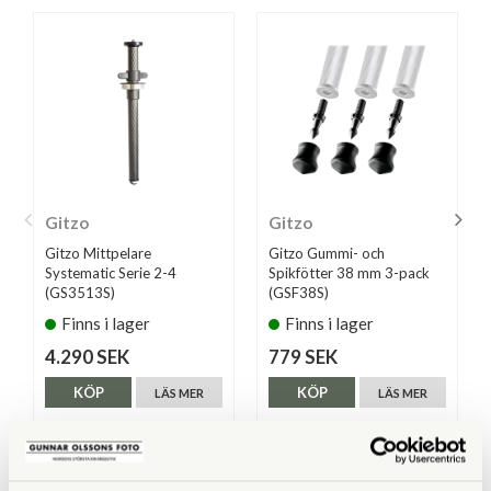
Gitzo
Gitzo
Gitzo Mittpelare
Gitzo Gummi- och
Systematic Serie 2-4
Spikfötter 38 mm 3-pack
(GS3513S)
(GSF38S)
Finns i lager
Finns i lager
4.290 SEK
779 SEK
KÖP
KÖP
LÄS MER
LÄS MER