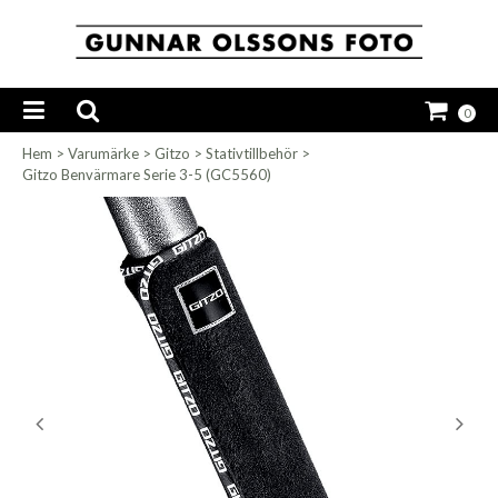
0
Hem
>
Varumärke
>
Gitzo
>
Stativtillbehör
>
Gitzo Benvärmare Serie 3-5 (GC5560)