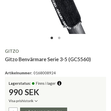
GITZO
Gitzo Benvärmare Serie 3-5 (GC5560)
Artikelnummer:
0168008924
Lagerstatus:
Finns i lager
990
SEK
Visa prishistorik
Lägsta pris de senaste 30 dagarna:
Pris: