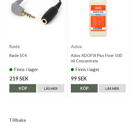
Røde
Adox
Røde SC4
Adox ADOFIX Plus Fixer 500
ml Concentrate
Finns i lager
Finns i lager
219 SEK
99 SEK
KÖP
KÖP
LÄS MER
LÄS MER
Tillbaka