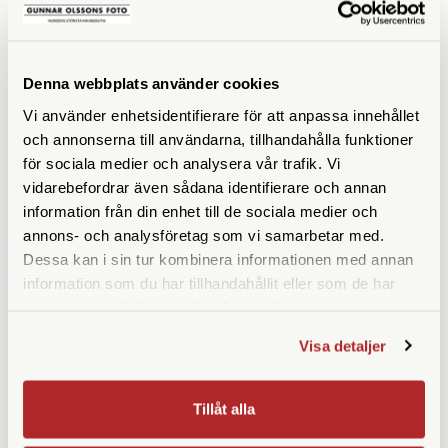
En stilren korthållare tillverkad i svart läder med en präglad
Leica logga. Korthållaren har plats för 8st kort.
Storlek: 70 mm x 134 mm
Denna webbplats använder cookies
Vikt: 36 g
Vi använder enhetsidentifierare för att anpassa innehållet
Tillverkad i Europa.
och annonserna till användarna, tillhandahålla funktioner
för sociala medier och analysera vår trafik. Vi
vidarebefordrar även sådana identifierare och annan
information från din enhet till de sociala medier och
annons- och analysföretag som vi samarbetar med.
Dessa kan i sin tur kombinera informationen med annan
ANDRA KÖPTE ÄVEN
information som du har tillhandahållit eller som de har
samlat in när du har använt deras tjänster.
Visa detaljer
Tillåt alla