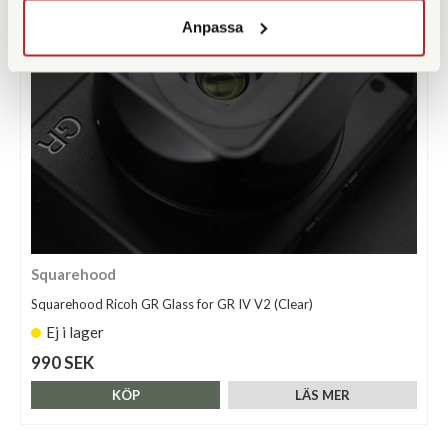
Anpassa
Squarehood
Squarehood Ricoh GR Glass for GR IV V2 (Clear)
Ej i lager
990 SEK
KÖP
LÄS MER