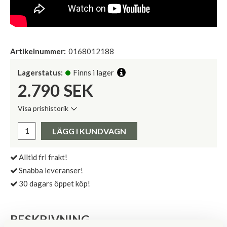
Artikelnummer:
0168012188
Lagerstatus:
Finns i lager
2.790
SEK
Visa prishistorik
Lägsta pris de senaste 30 dagarna:
Pris:
LÄGG I KUNDVAGN
Alltid fri frakt!
Snabba leveranser!
30 dagars öppet köp!
BESKRIVNING