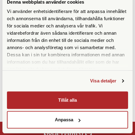
Denna webbplats använder cookies
Vi använder enhetsidentifierare för att anpassa innehållet
Alltid fri frakt!
och annonserna till användarna, tillhandahålla funktioner
Snabba leveranser!
för sociala medier och analysera vår trafik. Vi
30 dagars öppet köp!
vidarebefordrar även sådana identifierare och annan
information från din enhet till de sociala medier och
BESKRIVNING
annons- och analysföretag som vi samarbetar med.
Dessa kan i sin tur kombinera informationen med annan
En stilren väska tillverkad i canvas med den ikoniska Leica-
information som du har tillhandahållit eller som de har
logotypen och läderhandtag.
samlat in när du har använt deras tjänster.
Visa detaljer
Tillåt alla
Tillbaka
Anpassa
NYHETSBREV