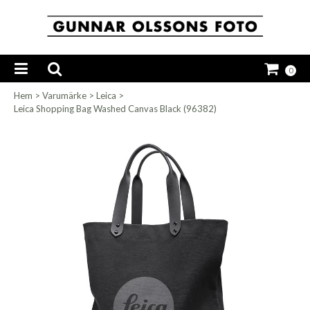
0
Hem
>
Varumärke
>
Leica
>
Leica Shopping Bag Washed Canvas Black (96382)