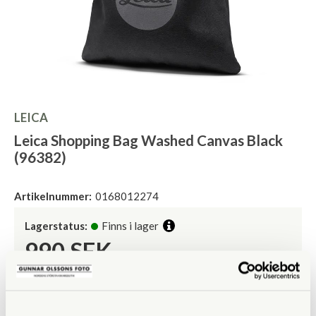
LEICA
Leica Shopping Bag Washed Canvas Black
(96382)
Artikelnummer:
0168012274
Lagerstatus:
Finns i lager
990
SEK
Visa prishistorik
Lägsta pris de senaste 30 dagarna:
Pris:
LÄGG I KUNDVAGN