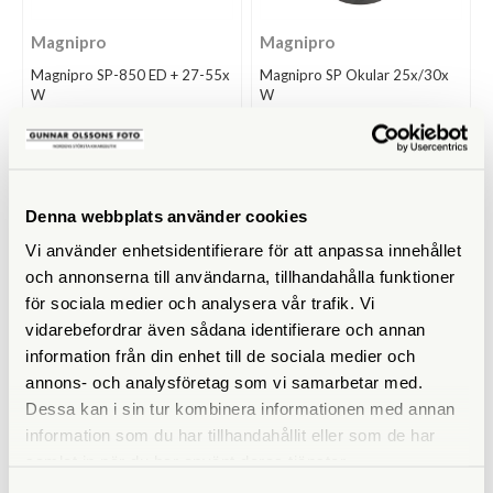
Magnipro
Magnipro
Magnipro SP-850 ED + 27-55x
Magnipro SP Okular 25x/30x
W
W
Finns i lager
Finns i lager
15.900 SEK
2.500 SEK
KÖP
KÖP
LÄS MER
LÄS MER
Denna webbplats använder cookies
Vi använder enhetsidentifierare för att anpassa innehållet
och annonserna till användarna, tillhandahålla funktioner
för sociala medier och analysera vår trafik. Vi
vidarebefordrar även sådana identifierare och annan
information från din enhet till de sociala medier och
annons- och analysföretag som vi samarbetar med.
Dessa kan i sin tur kombinera informationen med annan
information som du har tillhandahållit eller som de har
samlat in när du har använt deras tjänster.
Magnipro
Magnipro