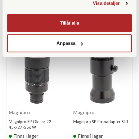
Magnipro SP Okular 16-
Magnipro SP Okular 18x/22x
Visa detaljer
48x/20-60x
LER
Finns i lager
Finns i lager
Tillåt alla
3.900 SEK
2.000 SEK
KÖP
KÖP
LÄS MER
LÄS MER
Anpassa
Magnipro
Magnipro
Magnipro SP Okular 22-
Magnipro SP Fotoadapter SLR
45x/27-55x W
Finns i lager
Finns i lager