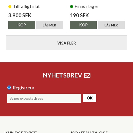
Tillfälligt slut
Finns i lager
3.900 SEK
190 SEK
KÖP
KÖP
LÄS MER
LÄS MER
VISA FLER
NYHETSBREV
Registrera
OK
KUNDSERVICE
KONTAKTA OSS