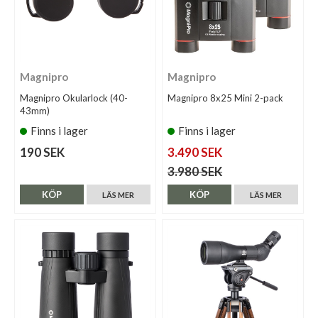
Magnipro
Magnipro
Magnipro Okularlock (40-
Magnipro 8x25 Mini 2-pack
43mm)
Finns i lager
Finns i lager
190 SEK
3.490 SEK
3.980 SEK
KÖP
KÖP
LÄS MER
LÄS MER