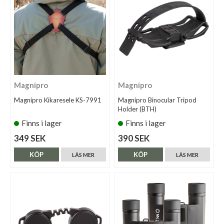
Magnipro
Magnipro
Magnipro Kikaresele KS-7991
Magnipro Binocular Tripod
Holder (BTH)
Finns i lager
Finns i lager
349 SEK
390 SEK
KÖP
KÖP
LÄS MER
LÄS MER