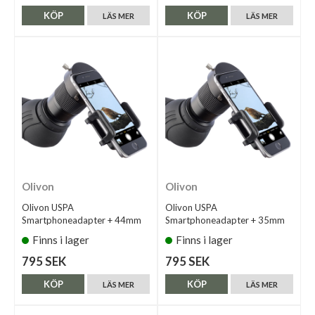
KÖP
KÖP
LÄS MER
LÄS MER
Olivon
Olivon
Olivon USPA
Olivon USPA
Smartphoneadapter + 44mm
Smartphoneadapter + 35mm
Finns i lager
Finns i lager
795 SEK
795 SEK
KÖP
KÖP
LÄS MER
LÄS MER