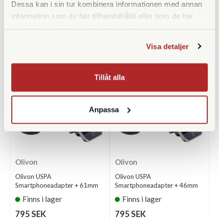
Dessa kan i sin tur kombinera informationen med annan
information som du har tillhandahållit eller som de har
samlat in när du har använt deras tjänster.
ANDRA KÖPTE ÄVEN
Visa detaljer
Tillåt alla
Anpassa
Olivon
Olivon
Olivon USPA
Olivon USPA
Smartphoneadapter + 61mm
Smartphoneadapter + 46mm
Finns i lager
Finns i lager
795 SEK
795 SEK