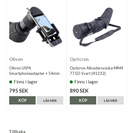
Olivon
Opticron
Olivon USPA
Opticron Allvädersväska MM4
Smartphoneadapter + 54mm
77 ED Svart (41232)
Finns i lager
Finns i lager
795 SEK
890 SEK
KÖP
KÖP
LÄS MER
LÄS MER
Tillbaka