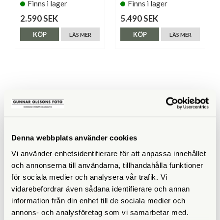
Finns i lager
Finns i lager
2.590 SEK
5.490 SEK
KÖP
KÖP
LÄS MER
LÄS MER
SPECIFIKATIONER
Maxbelastning (kg)
5 (2,4 för fullt fungerande
fjädring)
Denna webbplats använder cookies
Vikt (g)
1450
Vi använder enhetsidentifierare för att anpassa innehållet
och annonserna till användarna, tillhandahålla funktioner
Höjd (cm)
11,5
för sociala medier och analysera vår trafik. Vi
vidarebefordrar även sådana identifierare och annan
Medföljande snabbplatta
501PL
information från din enhet till de sociala medier och
annons- och analysföretag som vi samarbetar med.