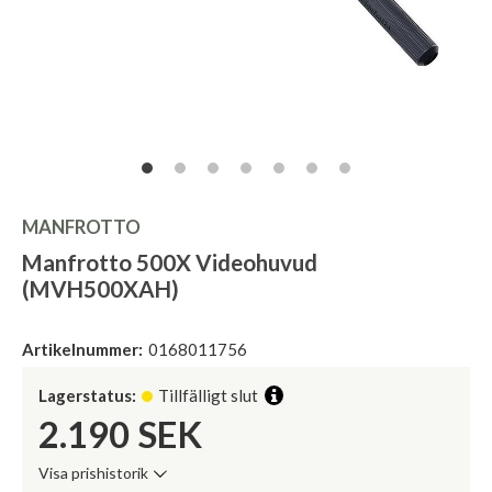
MANFROTTO
Manfrotto 500X Videohuvud
(MVH500XAH)
Artikelnummer:
0168011756
Lagerstatus:
Tillfälligt slut
2.190
SEK
Visa prishistorik
Lägsta pris de senaste 30 dagarna: