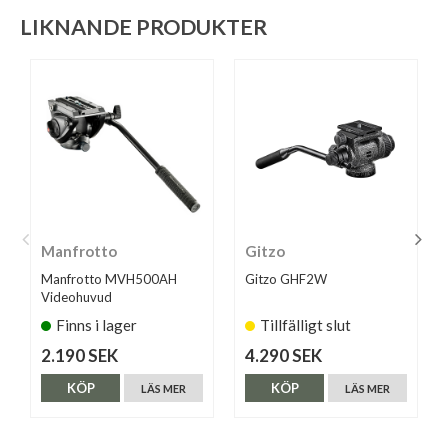
LIKNANDE PRODUKTER
Manfrotto
Gitzo
Manfrotto MVH500AH
Gitzo GHF2W
Videohuvud
Finns i lager
Tillfälligt slut
2.190 SEK
4.290 SEK
KÖP
KÖP
LÄS MER
LÄS MER