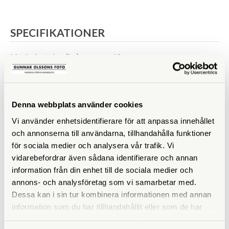
SPECIFIKATIONER
Maxbelastning (kg)
12
Vikt (g)
495
Höjd (cm)
13,5
Denna webbplats använder cookies
Vi använder enhetsidentifierare för att anpassa innehållet
Medföljande snabbplatta
200PL-PRO
och annonserna till användarna, tillhandahålla funktioner
för sociala medier och analysera vår trafik. Vi
vidarebefordrar även sådana identifierare och annan
information från din enhet till de sociala medier och
annons- och analysföretag som vi samarbetar med.
ANDRA KÖPTE ÄVEN
Dessa kan i sin tur kombinera informationen med annan
information som du har tillhandahållit eller som de har
samlat in när du har använt deras tjänster.