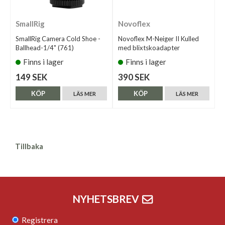
SmallRig
Novoflex
SmallRig Camera Cold Shoe -
Novoflex M-Neiger II Kulled
Ballhead-1/4" (761)
med blixtskoadapter
Finns i lager
Finns i lager
149 SEK
390 SEK
KÖP
KÖP
LÄS MER
LÄS MER
Tillbaka
NYHETSBREV
Registrera