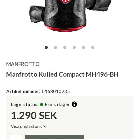
MANFROTTO
Manfrotto Kulled Compact MH496-BH
Artikelnummer:
0168010235
Lagerstatus:
Finns i lager
1.290
SEK
Visa prishistorik
Lägsta pris de senaste 30 dagarna:
Pris: