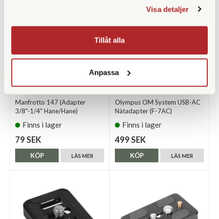
Visa detaljer
Tillåt alla
Anpassa
Manfrotto
Olympus
Manfrotto 147 (Adapter
Olympus OM System USB-AC
3/8"-1/4" Hane/Hane)
Nätadapter (F-7AC)
Finns i lager
Finns i lager
79 SEK
499 SEK
KÖP
KÖP
LÄS MER
LÄS MER