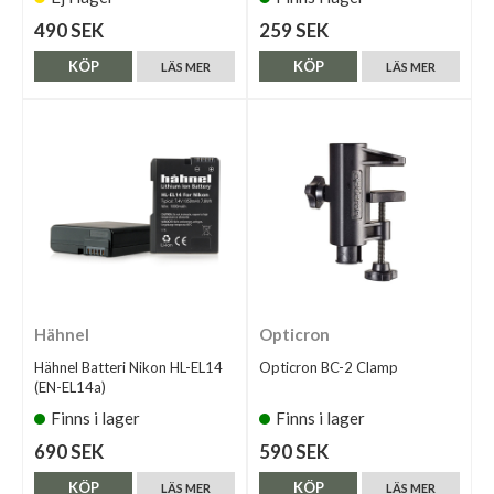
490 SEK
259 SEK
KÖP
KÖP
LÄS MER
LÄS MER
Hähnel
Opticron
Hähnel Batteri Nikon HL-EL14
Opticron BC-2 Clamp
(EN-EL14a)
Finns i lager
Finns i lager
690 SEK
590 SEK
KÖP
KÖP
LÄS MER
LÄS MER