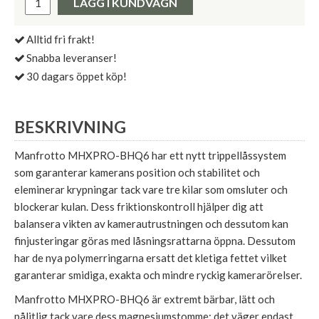
LÄGG I KUNDVAGN
Alltid fri frakt!
Snabba leveranser!
30 dagars öppet köp!
BESKRIVNING
Manfrotto MHXPRO-BHQ6 har ett nytt trippellåssystem
som garanterar kamerans position och stabilitet och
eleminerar krypningar tack vare tre kilar som omsluter och
blockerar kulan. Dess friktionskontroll hjälper dig att
balansera vikten av kamerautrustningen och dessutom kan
finjusteringar göras med låsningsrattarna öppna. Dessutom
har de nya polymerringarna ersatt det kletiga fettet vilket
garanterar smidiga, exakta och mindre ryckig kamerarörelser.
Manfrotto MHXPRO-BHQ6 är extremt bärbar, lätt och
pålitlig tack vare dess magnesiumstomme; det väger endast