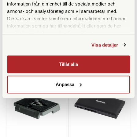
information från din enhet till de sociala medier och
Höjd (cm)
11,5
annons- och analysföretag som vi samarbetar med.
Dessa kan i sin tur kombinera informationen med annan
Medföljande snabbplatta
MSQ6PL
information som du har tillhandahållit eller som de har
samlat in när du har använt deras tjänster.
Visa detaljer
ANDRA KÖPTE ÄVEN
Tillåt alla
Anpassa