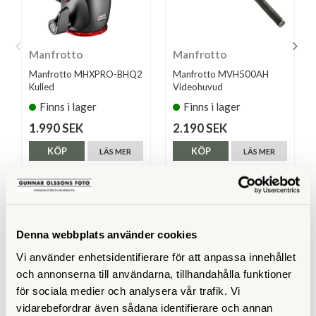
Manfrotto
Manfrotto
Manfrotto MHXPRO-BHQ2
Manfrotto MVH500AH
Kulled
Videohuvud
Finns i lager
Finns i lager
1.990 SEK
2.190 SEK
KÖP
KÖP
LÄS MER
LÄS MER
Denna webbplats använder cookies
SPECIFIKATIONER
Vi använder enhetsidentifierare för att anpassa innehållet
Maxbelastning (kg)
10
och annonserna till användarna, tillhandahålla funktioner
för sociala medier och analysera vår trafik. Vi
Vikt (g)
520
vidarebefordrar även sådana identifierare och annan