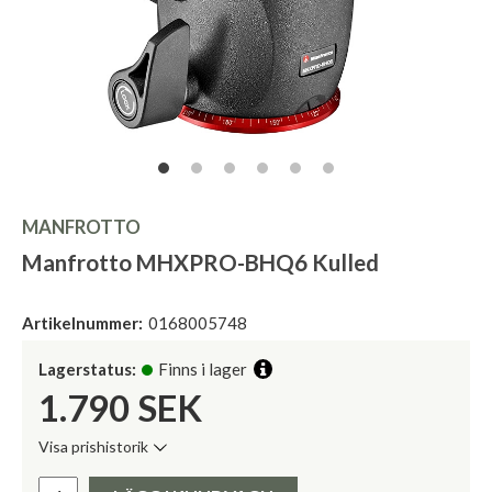
MANFROTTO
Manfrotto MHXPRO-BHQ6 Kulled
Artikelnummer:
0168005748
Lagerstatus:
Finns i lager
1.790
SEK
Visa prishistorik
Lägsta pris de senaste 30 dagarna:
Pris: