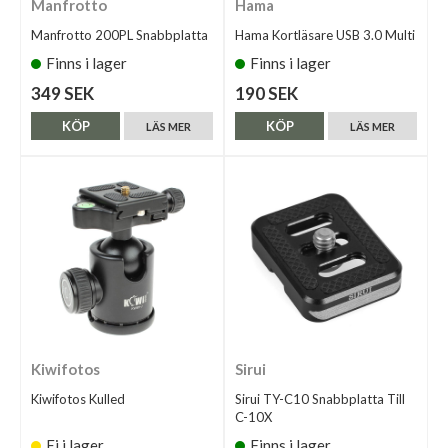
Manfrotto
Hama
Manfrotto 200PL Snabbplatta
Hama Kortläsare USB 3.0 Multi
Finns i lager
Finns i lager
349 SEK
190 SEK
KÖP
KÖP
LÄS MER
LÄS MER
Kiwifotos
Sirui
Kiwifotos Kulled
Sirui TY-C10 Snabbplatta Till
C-10X
Ej i lager
Finns i lager