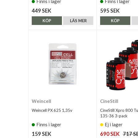
Finns i lager
Finns i lager
449 SEK
595 SEK
KÖP
LÄS MER
KÖP
Weincell
CineStill
Weincell PX 625 1,35v
CineStill Xpro 800 T
135-36 3-pack
Finns i lager
Ej i lager
159 SEK
690 SEK
717 S