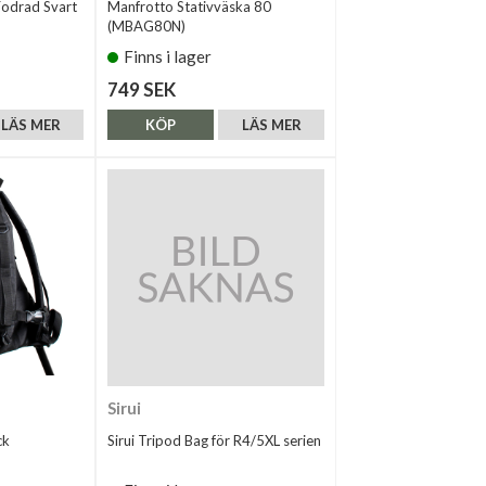
Fodrad Svart
Manfrotto Stativväska 80
(MBAG80N)
Finns i lager
749 SEK
LÄS MER
KÖP
LÄS MER
Sirui
ck
Sirui Tripod Bag för R4/5XL serien