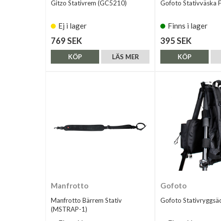
Gitzo Stativrem (GC5210)
Gofoto Stativväska 
Ej i lager
Finns i lager
769 SEK
395 SEK
KÖP
LÄS MER
KÖP
Manfrotto
Gofoto
Manfrotto Bärrem Stativ
Gofoto Stativryggsä
(MSTRAP-1)