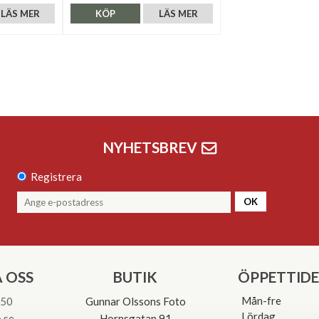
LÄS MER
KÖP
LÄS MER
NYHETSBREV
Registrera
OK
 OSS
BUTIK
ÖPPETTID
Mån-fre
 50
Gunnar Olssons Foto
Lördag
.se
Hornsgatan 91