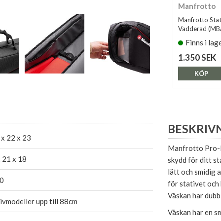
Manfrotto
Manfrotto Sta
Vadderad (M
Finns i lag
1.350 SEK
KÖP
BESKRIV
x 22 x 23
Manfrotto Pro-L
 21 x 18
skydd för ditt s
lätt och smidig 
0
för stativet och
Väskan har dubb
ivmodeller upp till 88cm
Väskan har en sm