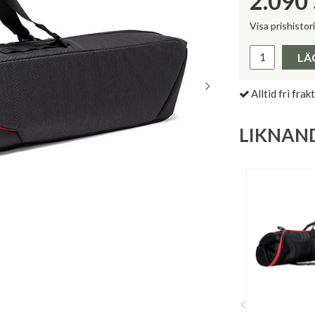
2.090
Visa prishistor
Lägsta pris 
LÄ
Alltid fri frakt
LIKNAN