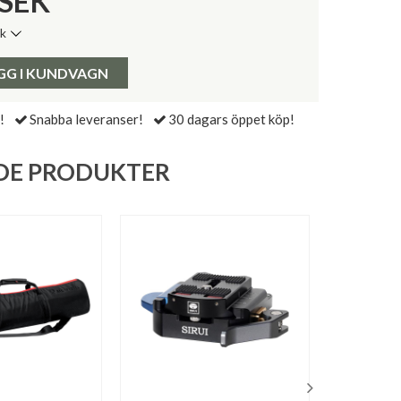
SEK
ik
de senaste 30 dagarna:
Pris:
GG I KUNDVAGN
!
Snabba leveranser!
30 dagars öppet köp!
DE PRODUKTER