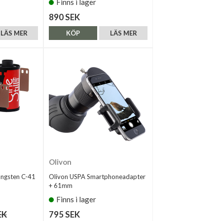
Finns i lager
890 SEK
LÄS MER
KÖP
LÄS MER
Olivon
ungsten C-41
Olivon USPA Smartphoneadapter
+ 61mm
Finns i lager
EK
795 SEK