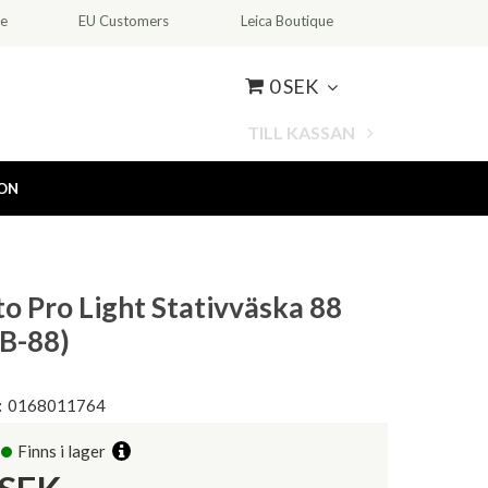
ce
EU Customers
Leica Boutique
0 SEK
TILL KASSAN
ION
o Pro Light Stativväska 88
B-88)
:
0168011764
Finns i lager