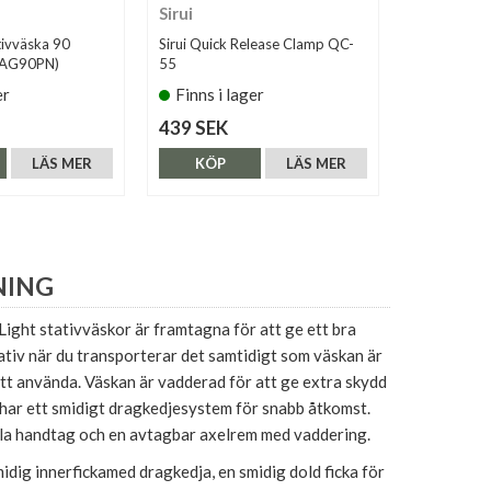
Sirui
Peak Desi
tivväska 90
Sirui Quick Release Clamp QC-
Peak Design
BAG90PN)
55
1)
er
Finns i lager
Tillfälli
439 SEK
479 SEK
LÄS MER
KÖP
LÄS MER
KÖP
NING
ight stativväskor är framtagna för att ge ett bra
tativ när du transporterar det samtidigt som väskan är
att använda. Väskan är vadderad för att ge extra skydd
 har ett smidigt dragkedjesystem för snabb åtkomst.
la handtag och en avtagbar axelrem med vaddering.
idig innerfickamed dragkedja, en smidig dold ficka för