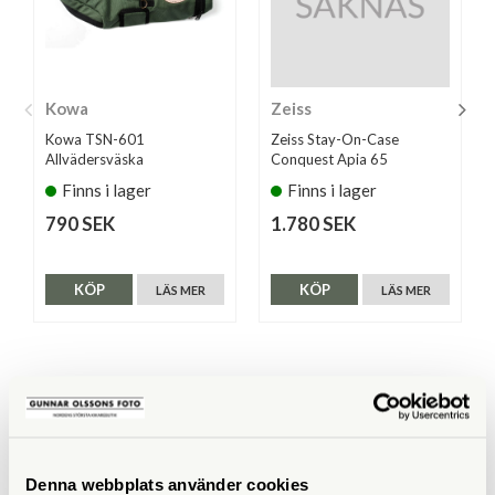
Kowa
Zeiss
Kowa TSN-601
Zeiss Stay-On-Case
Allvädersväska
Conquest Apia 65
Finns i lager
Finns i lager
790 SEK
1.780 SEK
KÖP
KÖP
LÄS MER
LÄS MER
ANDRA KÖPTE ÄVEN
Denna webbplats använder cookies