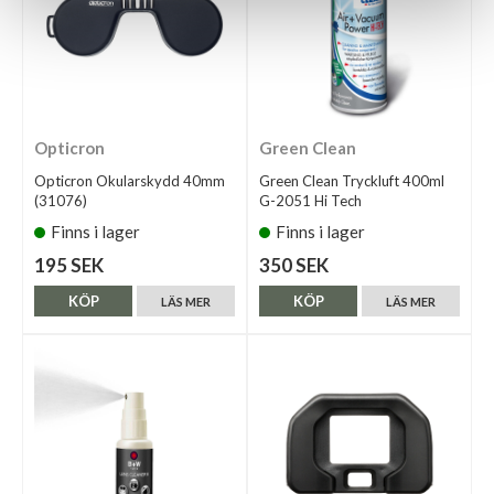
Opticron
Green Clean
Opticron Okularskydd 40mm
Green Clean Tryckluft 400ml
(31076)
G-2051 Hi Tech
Finns i lager
Finns i lager
195 SEK
350 SEK
KÖP
KÖP
LÄS MER
LÄS MER