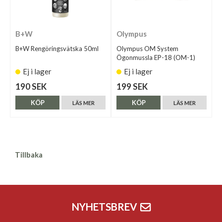
B+W
Olympus
B+W Rengöringsvätska 50ml
Olympus OM System
Ögonmussla EP-18 (OM-1)
Ej i lager
Ej i lager
190 SEK
199 SEK
KÖP
KÖP
LÄS MER
LÄS MER
Tillbaka
NYHETSBREV