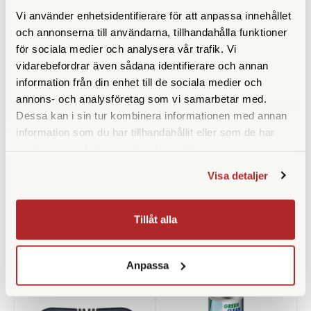
Vi använder enhetsidentifierare för att anpassa innehållet
och annonserna till användarna, tillhandahålla funktioner
för sociala medier och analysera vår trafik. Vi
vidarebefordrar även sådana identifierare och annan
information från din enhet till de sociala medier och
annons- och analysföretag som vi samarbetar med.
Dessa kan i sin tur kombinera informationen med annan
Green Clean
information som du har tillhandahållit eller som de har
Adox Scala Kit for B/W Slide
samlat in när du har använt deras tjänster.
Processing
Green Clean Tryckluft 400ml
G-2050
Visa detaljer
Finns i lager
Finns i lager
349 SEK
490 SEK
Tillåt alla
KÖP
KÖP
LÄS MER
LÄS MER
Anpassa