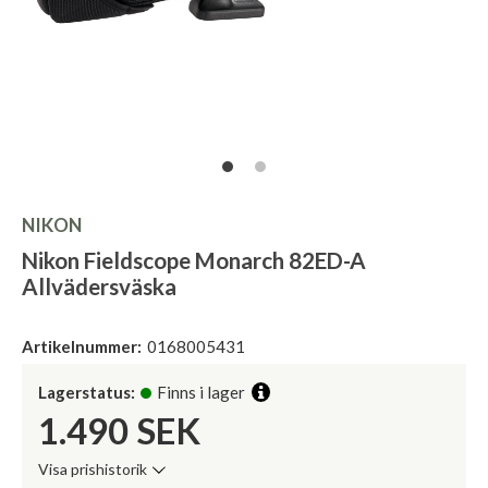
NIKON
Nikon Fieldscope Monarch 82ED-A
Allvädersväska
Artikelnummer:
0168005431
Lagerstatus:
Finns i lager
1.490
SEK
Visa prishistorik
Lägsta pris de senaste 30 dagarna: