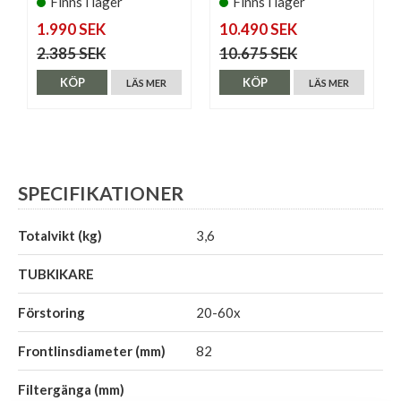
Finns i lager
Finns i lager
1.990 SEK
10.490 SEK
2.385 SEK
10.675 SEK
KÖP
KÖP
LÄS MER
LÄS MER
SPECIFIKATIONER
Totalvikt (kg)
3,6
TUBKIKARE
Förstoring
20-60x
Frontlinsdiameter (mm)
82
Filtergänga (mm)