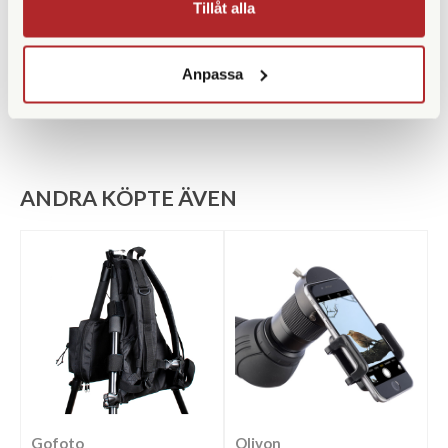
Tillåt alla
Material
Aluminium
Benlåstyp
Snäpplås
Anpassa
ANDRA KÖPTE ÄVEN
Gofoto
Olivon