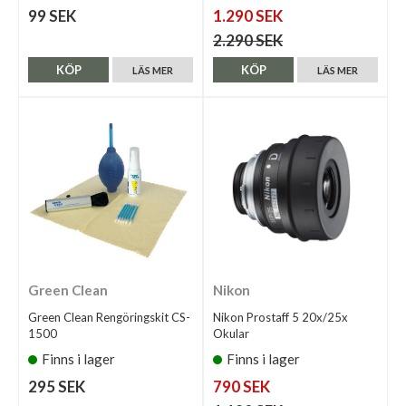
99 SEK
1.290 SEK
2.290 SEK
KÖP
KÖP
LÄS MER
LÄS MER
Green Clean
Nikon
Green Clean Rengöringskit CS-
Nikon Prostaff 5 20x/25x
1500
Okular
Finns i lager
Finns i lager
295 SEK
790 SEK