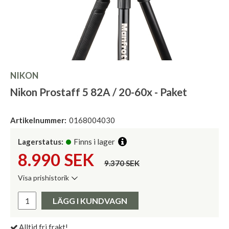
NIKON
Nikon Prostaff 5 82A / 20-60x - Paket
Artikelnummer:
0168004030
Lagerstatus:
Finns i lager
8.990
SEK
9.370 SEK
Visa prishistorik
Lägsta pris de senaste 30 dagarna:
Pris:
LÄGG I KUNDVAGN
Alltid fri frakt!