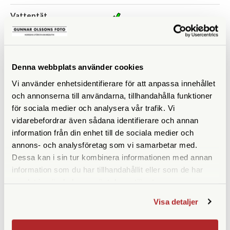
Vattentät
Vikt (g)
1190
Garanti
10 år
Denna webbplats använder cookies
STATIV
Vi använder enhetsidentifierare för att anpassa innehållet
och annonserna till användarna, tillhandahålla funktioner
Maxhöjd med mittpelare
169,5
för sociala medier och analysera vår trafik. Vi
(cm)
vidarebefordrar även sådana identifierare och annan
information från din enhet till de sociala medier och
Maxhöjd utan mittpelare
146
annons- och analysföretag som vi samarbetar med.
(cm)
Dessa kan i sin tur kombinera informationen med annan
information som du har tillhandahållit eller som de har
Maxbelastning (kg)
4
samlat in när du har använt deras tjänster.
Vikt (kg)
2560
Visa detaljer
Bensektioner
3