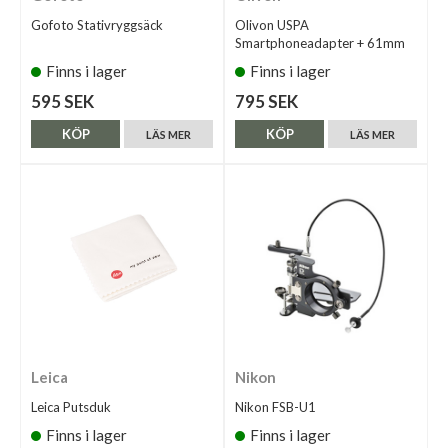
Gofoto Stativryggsäck
Olivon USPA
Smartphoneadapter + 61mm
Finns i lager
Finns i lager
595 SEK
795 SEK
KÖP
KÖP
LÄS MER
LÄS MER
Leica
Nikon
Leica Putsduk
Nikon FSB-U1
Finns i lager
Finns i lager