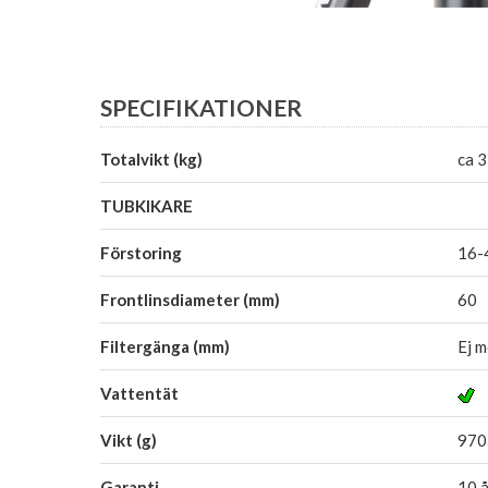
SPECIFIKATIONER
Totalvikt (kg)
ca 3
TUBKIKARE
Förstoring
16-
Frontlinsdiameter (mm)
60
Filtergänga (mm)
Ej m
Vattentät
Vikt (g)
970 
Garanti
10 å