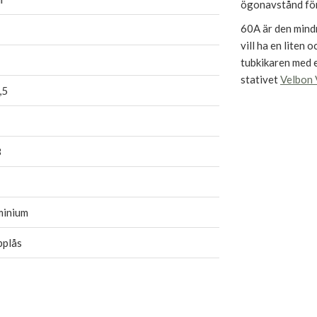
ögonavstånd fö
60A är den mind
vill ha en liten 
tubkikaren med 
stativet
Velbon
,5
8
minium
pplås