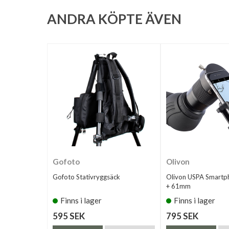
ANDRA KÖPTE ÄVEN
Gofoto
Olivon
Gofoto Stativryggsäck
Olivon USPA Smartp
+ 61mm
Finns i lager
Finns i lager
595 SEK
795 SEK