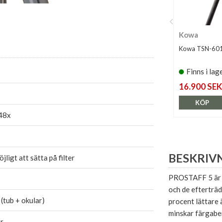
Kowa
Kowa TSN-601 
Finns i lag
16.900 SEK
KÖP
48x
BESKRIV
öjligt att sätta på filter
PROSTAFF 5 är i
och de efterträd
(tub + okular)
procent lättare
minskar färgaber
r