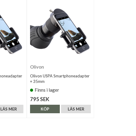
Olivon
honeadapter
Olivon USPA Smartphoneadapter
+ 35mm
Finns i lager
795 SEK
LÄS MER
KÖP
LÄS MER