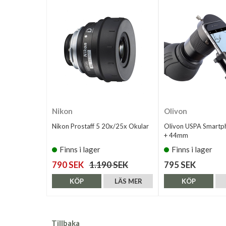
Nikon
Olivon
Nikon Prostaff 5 20x/25x Okular
Olivon USPA Smartp
+ 44mm
Finns i lager
Finns i lager
790 SEK
1.190 SEK
795 SEK
KÖP
LÄS MER
KÖP
Tillbaka