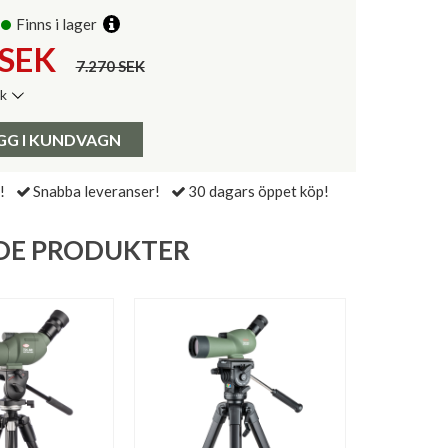
Finns i lager
SEK
7.270 SEK
ik
de senaste 30 dagarna:
Pris:
GG I KUNDVAGN
!
Snabba leveranser!
30 dagars öppet köp!
DE PRODUKTER