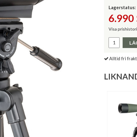
Lagerstatus:
6.990
Visa prishistor
Lägsta pris 
LÄ
Alltid fri frakt
LIKNAN