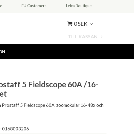
ce
EU Customers
Leica Boutique
0 SEK
TILL KASSAN
ION
ostaff 5 Fieldscope 60A /16-
et
 Prostaff 5 Fieldscope 60A, zoomokular 16-48x och
:
0168003206