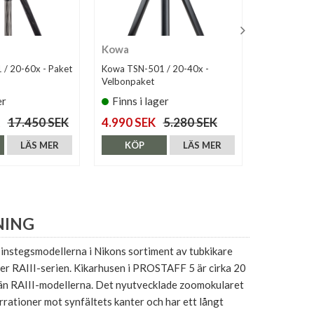
Kowa
Kowa
/ 20-60x - Paket
Kowa TSN-501 / 20-40x -
Kowa TSN-6
Velbonpaket
Siruipaket
er
Finns i lager
Finns i 
17.450 SEK
4.990 SEK
5.280 SEK
14.900 S
LÄS MER
KÖP
LÄS MER
KÖP
NING
nstegsmodellerna i Nikons sortiment av tubkikare
er RAIII-serien. Kikarhusen i PROSTAFF 5 är cirka 20
 än RAIII-modellerna. Det nyutvecklade zoomokularet
rationer mot synfältets kanter och har ett långt