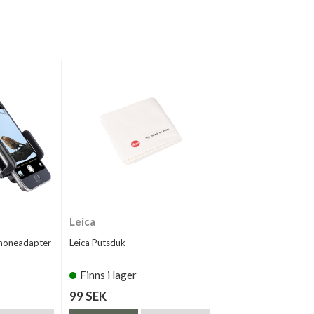
Leica
honeadapter
Leica Putsduk
Finns i lager
99 SEK