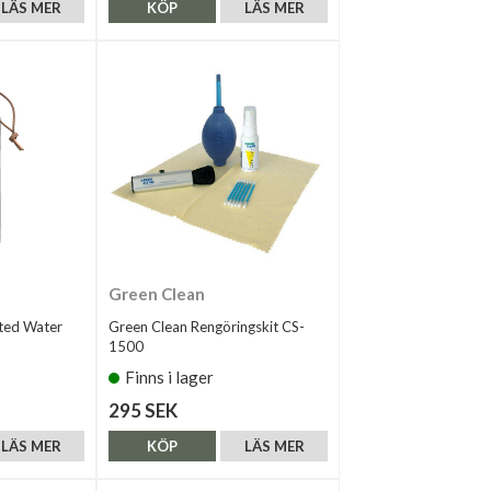
LÄS MER
KÖP
LÄS MER
Green Clean
ted Water
Green Clean Rengöringskit CS-
1500
Finns i lager
295 SEK
LÄS MER
KÖP
LÄS MER