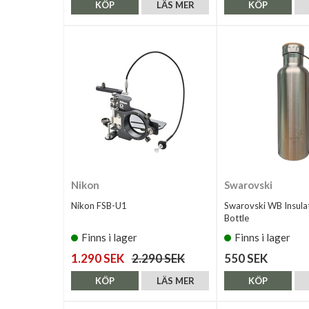
KÖP
LÄS MER
KÖP
Nikon
Swarovski
Nikon FSB-U1
Swarovski WB Insula
Bottle
Finns i lager
Finns i lager
1.290 SEK
2.290 SEK
550 SEK
KÖP
LÄS MER
KÖP