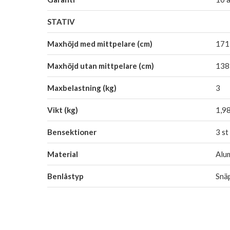
STATIV
Maxhöjd med mittpelare (cm)
171
Maxhöjd utan mittpelare (cm)
138
Maxbelastning (kg)
3
Vikt (kg)
1,9
Bensektioner
3 st
Material
Alu
Benlåstyp
Snä