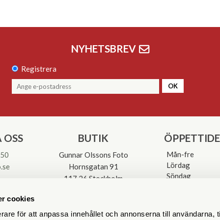
NYHETSBREV
Registrera
OK
 OSS
BUTIK
ÖPPETTID
Mån-fre
 50
Gunnar Olssons Foto
Lördag
.se
Hornsgatan 91
Söndag
117 26 Stockholm
Avvikande öpp
3-0137
r cookies
rare för att anpassa innehållet och annonserna till användarna, t