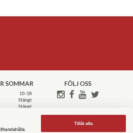
ER SOMMAR
FÖLJ OSS
10-18
Stängt
Stängt
ettider->
Tillåt alla
illhandahålla