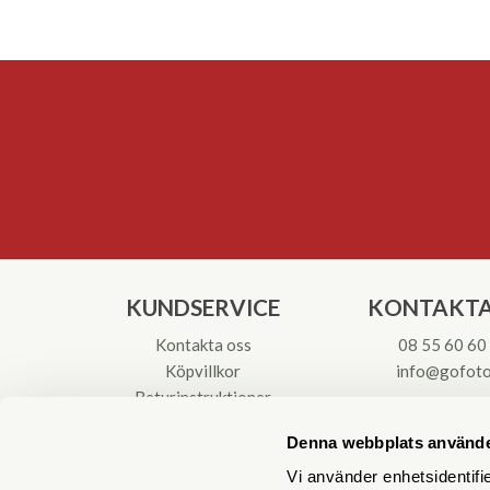
KUNDSERVICE
KONTAKTA
Kontakta oss
08 55 60 60
Köpvillkor
info@gofoto
Returinstruktioner
Att välja kikare
Org.nr: 55621
Denna webbplats använde
Reparationer & Service
Vi använder enhetsidentifie