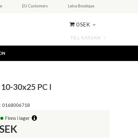
ce
EU Customers
Leica Boutique
0 SEK
TILL KASSAN
ION
10-30x25 PC I
:
0168006718
Finns i lager
SEK