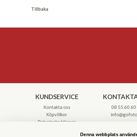
Tillbaka
KUNDSERVICE
KONTAKTA
Kontakta oss
08 55 60 60
Köpvillkor
info@gofoto
Returinstruktioner
Att välja kikare
Org.nr: 55621
Denna webbplats använde
Reparationer & Service