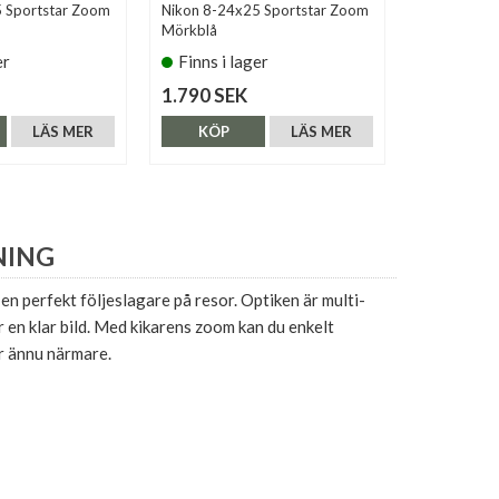
 Sportstar Zoom
Nikon 8-24x25 Sportstar Zoom
Olympus 8-
Mörkblå
er
Finns i lager
Finns i 
1.790 SEK
1.190 SE
LÄS MER
KÖP
LÄS MER
KÖP
NING
en perfekt följeslagare på resor. Optiken är multi-
r en klar bild. Med kikarens zoom kan du enkelt
r ännu närmare.