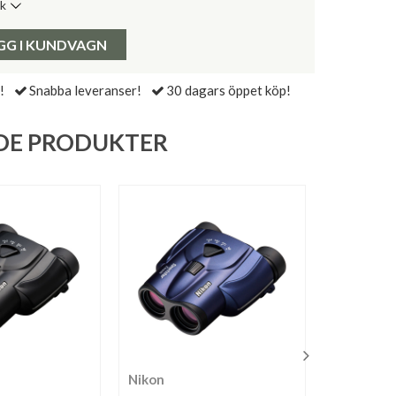
ik
de senaste 30 dagarna:
Pris:
GG I KUNDVAGN
!
Snabba leveranser!
30 dagars öppet köp!
DE PRODUKTER
Nikon
Olympus