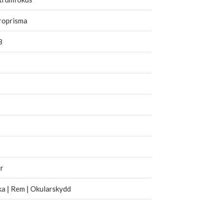
roprisma
8
r
a | Rem | Okularskydd