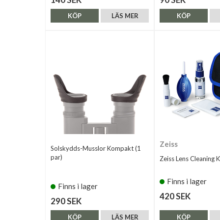
KÖP
LÄS MER
KÖP
Zeiss
Solskydds-Musslor Kompakt (1
par)
Zeiss Lens Cleaning K
Finns i lager
Finns i lager
420 SEK
290 SEK
KÖP
LÄS MER
KÖP