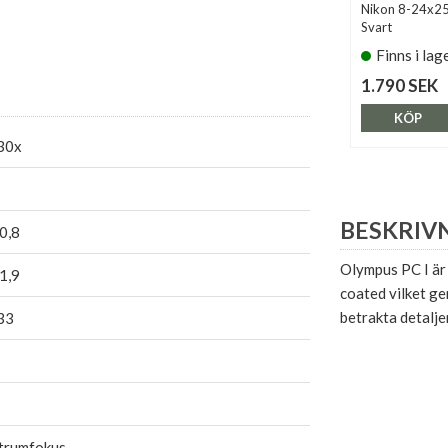
Nikon 8-24x25
Svart
Finns i lag
1.790 SEK
KÖP
30x
BESKRIV
0,8
Olympus PC I är 
1,9
coated vilket ge
betrakta detalje
33
trumfokus