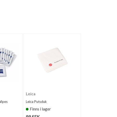
Leica
Wipes
Leica Putsduk
Finns i lager
99 SEK