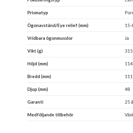
Prismatyp
Por
Ögonavstånd/Eye relief (mm)
15-
Vridbara ögonmusslor
Ja
Vikt (g)
315
Höjd (mm)
114
Bredd (mm)
111
Djup (mm)
48
Garanti
25 å
Medföljande tillbehör
Väsk