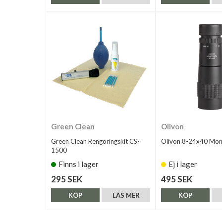
Green Clean
Olivon
Green Clean Rengöringskit CS-
Olivon 8-24x40 Mo
1500
Finns i lager
Ej i lager
295 SEK
495 SEK
KÖP
LÄS MER
KÖP