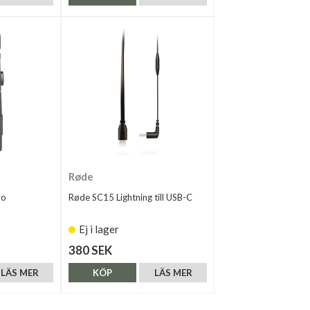
Røde
no
Røde SC15 Lightning till USB-C
Ej i lager
380 SEK
LÄS MER
KÖP
LÄS MER