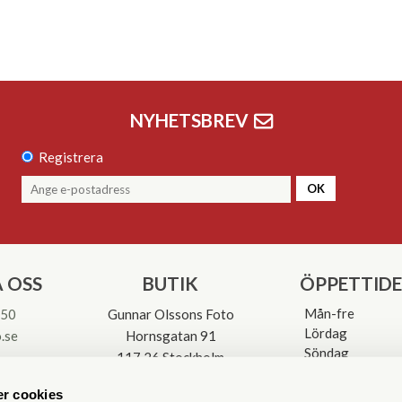
NYHETSBREV
Registrera
OK
 OSS
BUTIK
ÖPPETTID
Mån-fre
 50
Gunnar Olssons Foto
Lördag
.se
Hornsgatan 91
Söndag
117 26 Stockholm
Avvikande öpp
3-0137
r cookies