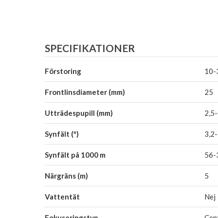
SPECIFIKATIONER
Förstoring
10-
Frontlinsdiameter (mm)
25
Utträdespupill (mm)
2,5-
Synfält (º)
3,2-
Synfält på 1000 m
56-
Närgräns (m)
5
Vattentät
Nej
Fokuseringstyp
Cen