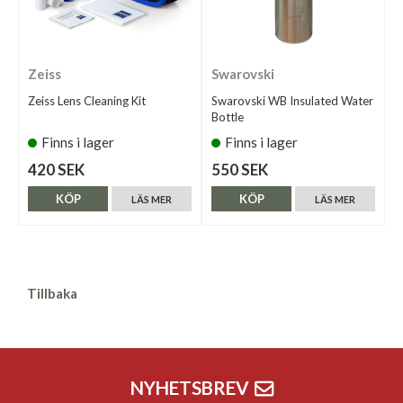
Zeiss
Swarovski
Zeiss Lens Cleaning Kit
Swarovski WB Insulated Water
Bottle
Finns i lager
Finns i lager
420 SEK
550 SEK
KÖP
KÖP
LÄS MER
LÄS MER
Tillbaka
NYHETSBREV