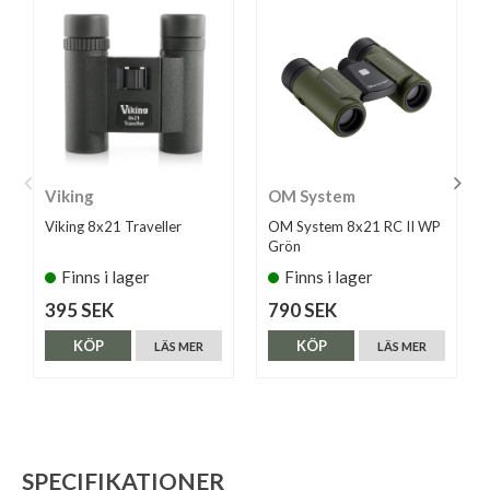
Viking
OM System
Viking 8x21 Traveller
OM System 8x21 RC II WP
Grön
Finns i lager
Finns i lager
395 SEK
790 SEK
KÖP
KÖP
LÄS MER
LÄS MER
SPECIFIKATIONER