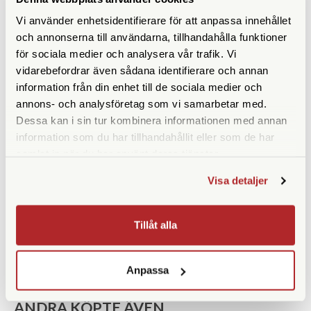
Vi använder enhetsidentifierare för att anpassa innehållet
Vridbara ögonmusslor
Ja
och annonserna till användarna, tillhandahålla funktioner
för sociala medier och analysera vår trafik. Vi
Vikt (g)
185
vidarebefordrar även sådana identifierare och annan
information från din enhet till de sociala medier och
Höjd (mm)
106
annons- och analysföretag som vi samarbetar med.
Bredd (mm)
88
Dessa kan i sin tur kombinera informationen med annan
information som du har tillhandahållit eller som de har
Djup (mm)
38
samlat in när du har använt deras tjänster.
Garanti
25 år
Visa detaljer
Medföljande tillbehör
Väska | Rem | Okularskydd
Tillåt alla
Anpassa
ANDRA KÖPTE ÄVEN