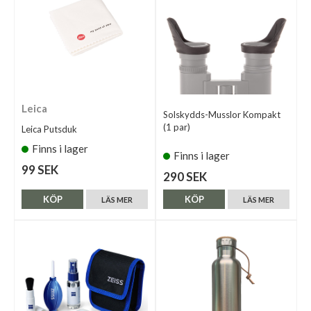
Leica
Solskydds-Musslor Kompakt
(1 par)
Leica Putsduk
Finns i lager
Finns i lager
99 SEK
290 SEK
KÖP
KÖP
LÄS MER
LÄS MER