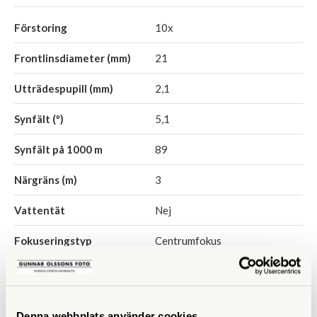
Förstoring
10x
Frontlinsdiameter (mm)
21
Utträdespupill (mm)
2,1
Synfält (º)
5,1
Synfält på 1000 m
89
Närgräns (m)
3
Vattentät
Nej
Fokuseringstyp
Centrumfokus
Prismatyp
Takkantsprisma
Ögonavstånd/Eye relief
9,5
Denna webbplats använder cookies
(mm)