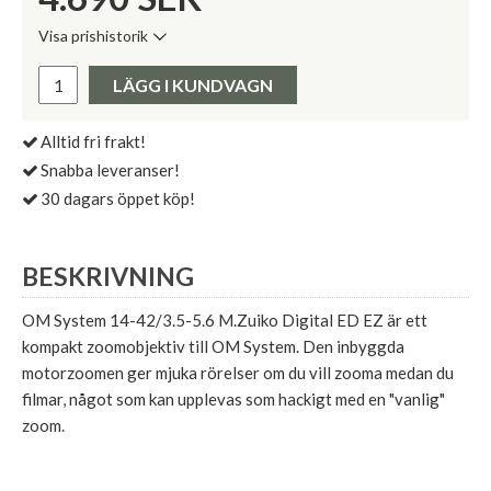
Visa prishistorik
Lägsta pris de senaste 30 dagarna:
Pris:
LÄGG I KUNDVAGN
Alltid fri frakt!
Snabba leveranser!
30 dagars öppet köp!
BESKRIVNING
OM System 14-42/3.5-5.6 M.Zuiko Digital ED EZ är ett
kompakt zoomobjektiv till OM System. Den inbyggda
motorzoomen ger mjuka rörelser om du vill zooma medan du
filmar, något som kan upplevas som hackigt med en "vanlig"
zoom.