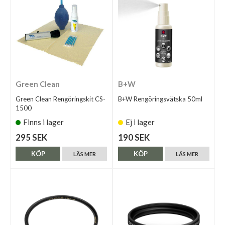
Green Clean
B+W
Green Clean Rengöringskit CS-
B+W Rengöringsvätska 50ml
1500
Finns i lager
Ej i lager
295 SEK
190 SEK
KÖP
KÖP
LÄS MER
LÄS MER