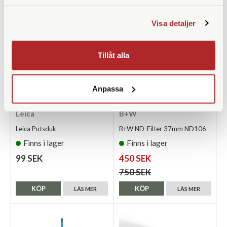
samlat in när du har använt deras tjänster.
Visa detaljer
Tillåt alla
Anpassa
Leica
B+W
Leica Putsduk
B+W ND-Filter 37mm ND106
Finns i lager
Finns i lager
99 SEK
450 SEK
750 SEK
KÖP
KÖP
LÄS MER
LÄS MER