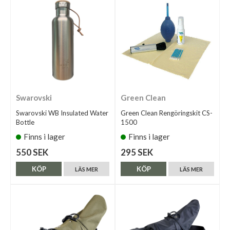
Swarovski
Green Clean
Swarovski WB Insulated Water
Green Clean Rengöringskit CS-
Bottle
1500
Finns i lager
Finns i lager
550 SEK
295 SEK
KÖP
KÖP
LÄS MER
LÄS MER