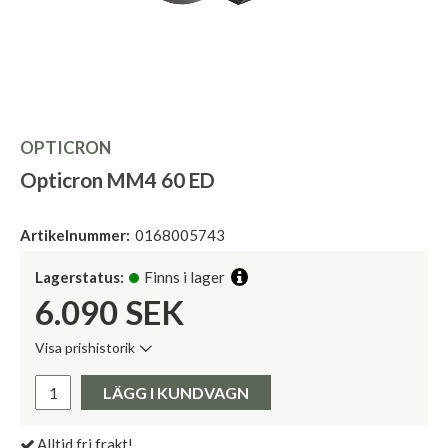
OPTICRON
Opticron MM4 60 ED
Artikelnummer:
0168005743
Lagerstatus:
Finns i lager
6.090
SEK
Visa prishistorik
Lägsta pris de senaste 30 dagarna:
Pris:
LÄGG I KUNDVAGN
Alltid fri frakt!