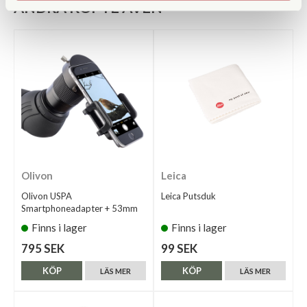
ANDRA KÖPTE ÄVEN
Olivon
Leica
Olivon USPA
Leica Putsduk
Smartphoneadapter + 53mm
Finns i lager
Finns i lager
795 SEK
99 SEK
KÖP
KÖP
LÄS MER
LÄS MER