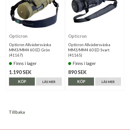
Opticron
Opticron
Opticron Allvädersväska
Opticron Allvädersväska
MM3/MM4 60 ED Grön
MM3/MM4 60 ED Svart
(41167)
(41165)
Finns i lager
Finns i lager
1.190 SEK
890 SEK
KÖP
KÖP
LÄS MER
LÄS MER
Tillbaka