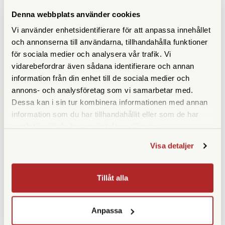
Frontlinsdiameter (mm)
60
Denna webbplats använder cookies
Filtergänga (mm)
Ej möjligt att gänga på filter
Vi använder enhetsidentifierare för att anpassa innehållet
och annonserna till användarna, tillhandahålla funktioner
Synfält (º)
för sociala medier och analysera vår trafik. Vi
vidarebefordrar även sådana identifierare och annan
Vattentät
information från din enhet till de sociala medier och
annons- och analysföretag som vi samarbetar med.
Glastyp
ED
Dessa kan i sin tur kombinera informationen med annan
information som du har tillhandahållit eller som de har
Vikt (g)
729
samlat in när du har använt deras tjänster.
Mått (mm)
Längd: 260 mm
Visa detaljer
Garanti
30 år
Tillåt alla
Anpassa