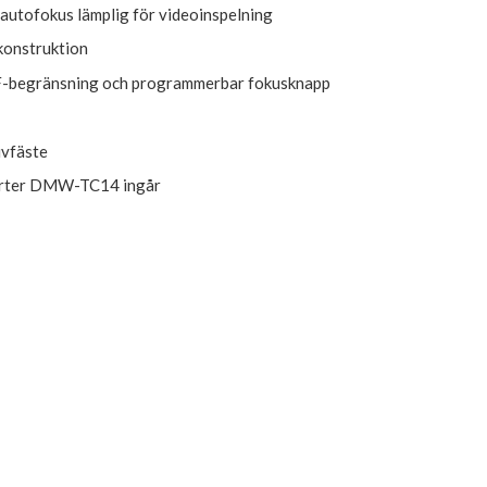
 autofokus lämplig för videoinspelning
konstruktion
F-begränsning och programmerbar fokusknapp
ivfäste
erter DMW-TC14 ingår