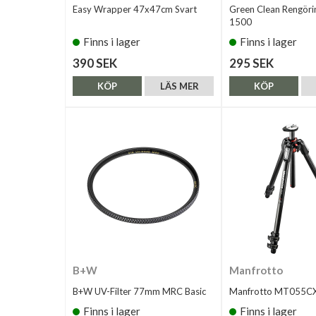
Easy Wrapper 47x47cm Svart
Green Clean Rengöri
1500
Finns i lager
Finns i lager
390 SEK
295 SEK
KÖP
LÄS MER
KÖP
B+W
Manfrotto
B+W UV-Filter 77mm MRC Basic
Manfrotto MT055C
Finns i lager
Finns i lager