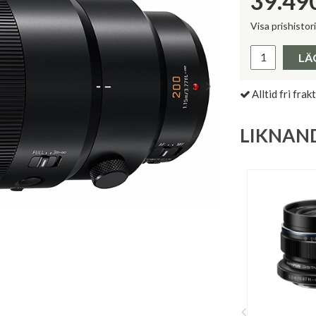
39.49
Visa prishistor
Lägsta pris 
LÄ
Alltid fri frakt
LIKNAN