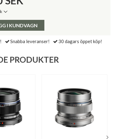
0
SEK
ik
de senaste 30 dagarna:
Pris:
GG I KUNDVAGN
!
Snabba leveranser!
30 dagars öppet köp!
DE PRODUKTER