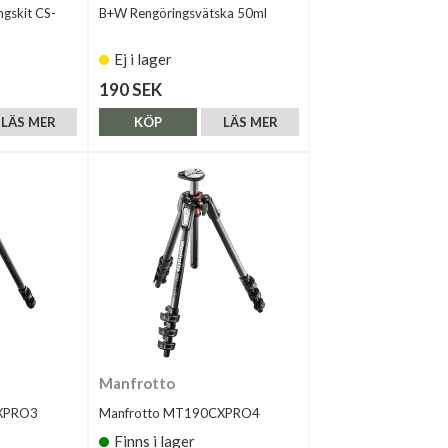
ngskit CS-
B+W Rengöringsvätska 50ml
Ej i lager
190 SEK
LÄS MER
KÖP
LÄS MER
Manfrotto
XPRO3
Manfrotto MT190CXPRO4
Finns i lager