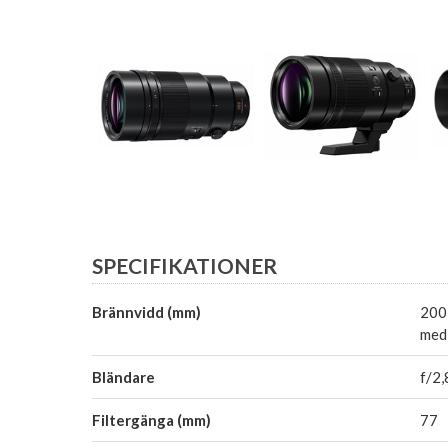
SPECIFIKATIONER
Brännvidd (mm)
200
med
Bländare
f/2,
Filtergänga (mm)
77