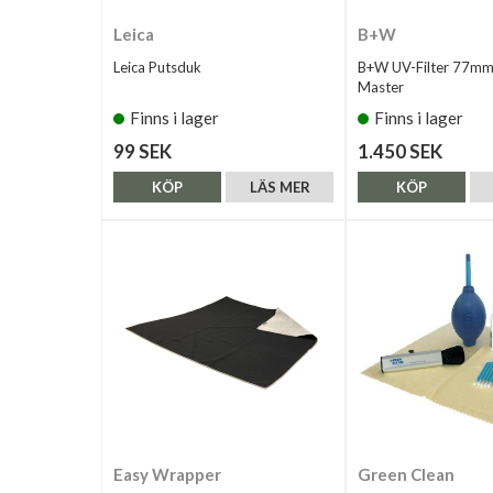
Leica
B+W
Leica Putsduk
B+W UV-Filter 77m
Master
Finns i lager
Finns i lager
99 SEK
1.450 SEK
KÖP
LÄS MER
KÖP
Easy Wrapper
Green Clean