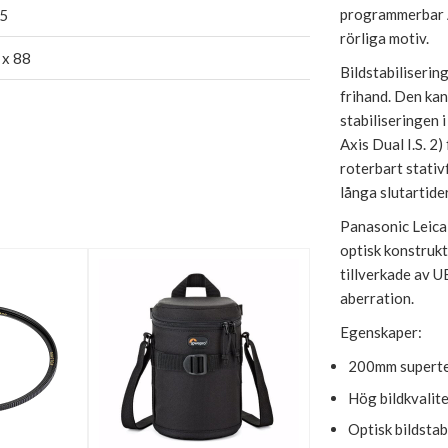
programmerbar A
5
rörliga motiv.
 x 88
Bildstabilisering
frihand. Den ka
stabiliseringen
Axis Dual I.S. 2
roterbart stativ
långa slutartider
Panasonic Leica
optisk konstrukt
tillverkade av U
aberration.
Egenskaper:
200mm supertel
Hög bildkvalite
Optisk bildstab