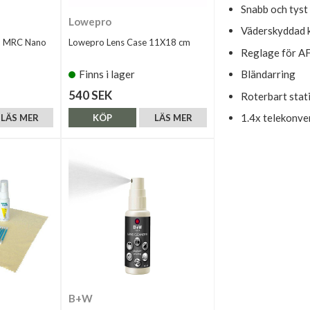
Snabb och tyst
Lowepro
Väderskyddad 
m MRC Nano
Lowepro Lens Case 11X18 cm
Reglage för A
Finns i lager
Bländarring
540 SEK
Roterbart stat
1.4x telekonv
LÄS MER
KÖP
LÄS MER
B+W