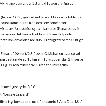
F-knapp som underlättar vid fotografering av
 (Power O.I.S.) gör det enklare att få skarpa bilder på
n också kombineras med den sensorbaserade
 i vissa av Panasonics systemkameror (Panasonics 5
) för ännu effektivare funktion. Ett medföljande
fäste kan användas när du vill fotografera med riktigt
.
 Elmarit 200mm f/2.8 Power O.I.S. har en avancerad
ion bestående av 15 linser i 13 grupper, där 2 linser är
ED-glas som minimerar risken för kromatiisk
e med ljusstyrka f/2.8
t, "Leica-standard"
ilisering, kompatibel med Panasonic 5 Axis Dual I.S. 2