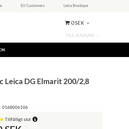
ce
EU Customers
Leica Boutique
0 SEK
TILL KASSAN
ION
c Leica DG Elmarit 200/2,8
:
0168006106
Tillfälligt slut