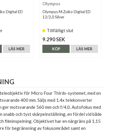
Olympus
Olympus 
ko Digital ED
Olympus M.Zuiko Digital ED
Olympus OM
12/2,0 Silver
150/2,8 M.Z
er
Tillfälligt slut
Finns i 
9.290 SEK
17.290 S
LÄS MER
KÖP
LÄS MER
KÖP
NING
rteleobjektiv för Micro Four Thirds-systemet, med en
tsvarande 400 mm. Säljs med 1.4x telekonverter
er motsvarande 560 mm och f/4,0. Autofokus med
 snabb och tyst skärpeinställning, en fördel vid både
h filminspelning. Objektivet har en närgräns på 1,15
e för begränsning av fokusområdet samt en