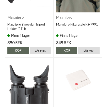
Magnipro
Magnipro
Magnipro Binocular Tripod
Magnipro Kikaresele KS-7991
Holder (BTH)
Finns i lager
Finns i lager
390 SEK
349 SEK
KÖP
KÖP
LÄS MER
LÄS MER