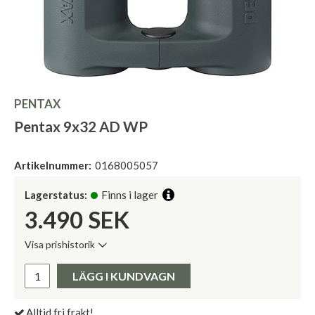
PENTAX
Pentax 9x32 AD WP
Artikelnummer:
0168005057
Lagerstatus:
Finns i lager
3.490
SEK
Visa prishistorik
Lägsta pris de senaste 30 dagarna:
Pris:
LÄGG I KUNDVAGN
Alltid fri frakt!