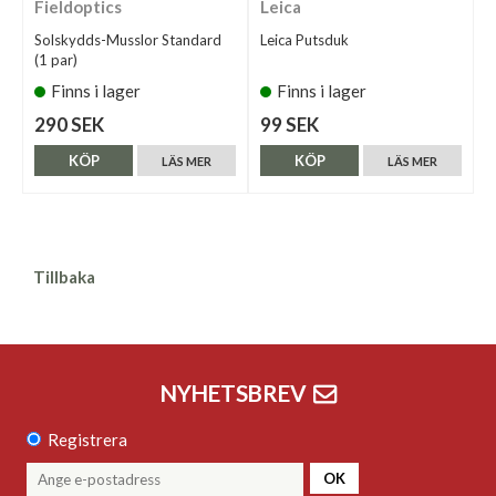
Fieldoptics
Leica
Solskydds-Musslor Standard
Leica Putsduk
(1 par)
Finns i lager
Finns i lager
290 SEK
99 SEK
KÖP
KÖP
LÄS MER
LÄS MER
Tillbaka
NYHETSBREV
Registrera
OK