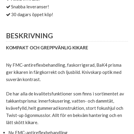
Snabba leveranser!
30 dagars öppet köp!
BESKRIVNING
KOMPAKT
OCH GREPPVÄNLIG KIKARE
Ny FMC-antireflexbehandling, faskorrigerad, BaK4 prisma
ger kikaren in färgkorrekt och ljusbild. Knivskarp optik med
suverän kontrast.
De har alla de kvalitetsfunktioner som finns i sortimentet av
takkantsprisma: innerfokusering, vatten- och dammtät,
kvävefylld, helt gummerad konstruktion, stort fokushjul och
Twist-up ögonmusslor. Allt för en bekväm hantering och en
lätt skött kikare.
Ny FMC-antireflexbehandling