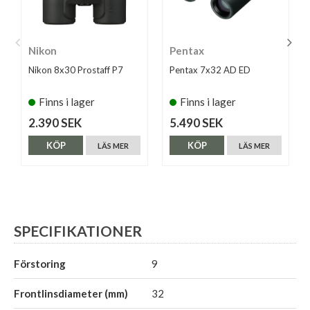
Nikon
Pentax
Nikon 8x30 Prostaff P7
Pentax 7x32 AD ED
Finns i lager
Finns i lager
2.390 SEK
5.490 SEK
KÖP
KÖP
LÄS MER
LÄS MER
SPECIFIKATIONER
Förstoring
9
Frontlinsdiameter (mm)
32