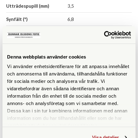
Utträdespupill (mm)
3,5
Synfält (º)
6,8
Synfält på 1000 m
117
Närgräns (m)
2,5
Denna webbplats använder cookies
Vattentät
Ja
Vi använder enhetsidentifierare för att anpassa innehållet
Fokuseringstyp
Centrumfokus
och annonserna till användarna, tillhandahålla funktioner
för sociala medier och analysera vår trafik. Vi
Prismatyp
Takkant
vidarebefordrar även sådana identifierare och annan
information från din enhet till de sociala medier och
Ögonavstånd/Eye relief
16
annons- och analysföretag som vi samarbetar med.
(mm)
Dessa kan i sin tur kombinera informationen med annan
information som du har tillhandahållit eller som de har
Vridbara ögonmusslor
Ja
samlat in när du har använt deras tjänster.
Vikt (g)
500
Visa detaljer