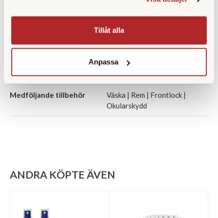
Höjd (mm)
138
Tillåt alla
Bredd (mm)
128
Djup (mm)
52
Anpassa
Garanti
30 år
Medföljande tillbehör
Väska | Rem | Frontlock |
Okularskydd
ANDRA KÖPTE ÄVEN