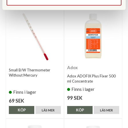
Adox
Small B/W Thermometer
Without Mercury
Adox ADOFIX Plus Fixer 500
ml Concentrate
Finns i lager
Finns i lager
99 SEK
69 SEK
KÖP
KÖP
LÄS MER
LÄS MER