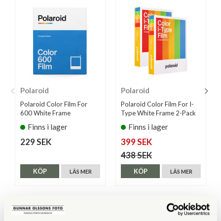
Polaroid
Polaroid
Polaroid Color Film For
Polaroid Color Film For I-
600 White Frame
Type White Frame 2-Pack
Finns i lager
Finns i lager
229 SEK
399 SEK
438 SEK
KÖP
KÖP
LÄS MER
LÄS MER