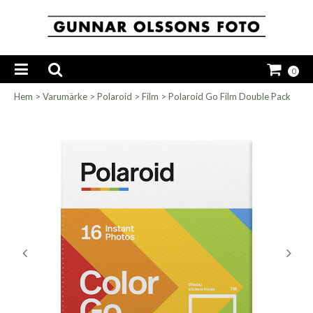
0
Hem
>
Varumärke
>
Polaroid
>
Film
>
Polaroid Go Film Double Pack