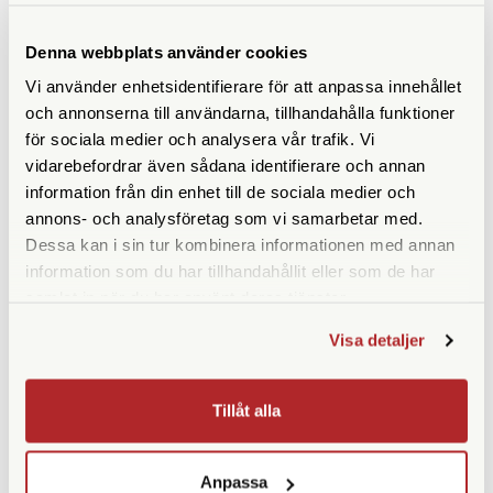
ANDRA KÖPTE ÄVEN
Denna webbplats använder cookies
Vi använder enhetsidentifierare för att anpassa innehållet
och annonserna till användarna, tillhandahålla funktioner
för sociala medier och analysera vår trafik. Vi
vidarebefordrar även sådana identifierare och annan
information från din enhet till de sociala medier och
annons- och analysföretag som vi samarbetar med.
Dessa kan i sin tur kombinera informationen med annan
information som du har tillhandahållit eller som de har
samlat in när du har använt deras tjänster.
Adox
Kemiförvaring 1000ml
Adox ADONAL 100 ml
Visa detaljer
Developer Concentrate
(Rodinal)
Finns i lager
Tillåt alla
Finns i lager
79 SEK
49 SEK
Anpassa
KÖP
KÖP
LÄS MER
LÄS MER