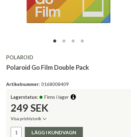
POLAROID
Polaroid Go Film Double Pack
Artikelnummer:
0168008409
Lagerstatus:
Finns i lager
249
SEK
Visa prishistorik
Lägsta pris de senaste 30 dagarna:
Pris:
LÄGG I KUNDVAGN